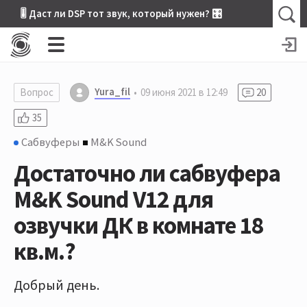
🎚 Даст ли DSP тот звук, который нужен? 🎛
Yura_fil
Вопрос
09 июня 2021 в 12:49
20
35
Сабвуферы
M&K Sound
Достаточно ли сабвуфера
M&K Sound V12 для
озвучки ДК в комнате 18
кв.м.?
Добрый день.