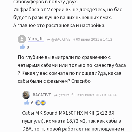
сабовуферов в пользу двух.
Инфрабаса от V серии вы не дождетесь, но бас
будет в разы лучше ваших нынешних ямах.
А главное это расстановка и настройка.
Yura_fil
@BACATIVE
09 июня 2021 в 14:12
0
По глубине вы выиграли по сравнению с
четырьмя сабами или только по качеству баса
? Какая у вас комната по площади?да, какая
сабы были с фазычем? Спасибо
BACATIVE
@Yura_fil
09 июня 2021 в 14:34
6
Сабы MK Sound MX150THX MKII (2х12 ЗЯ
пушпулл), комната 18,72 м2, так как сабы в
DBA, то тыловой работает на поглощение и