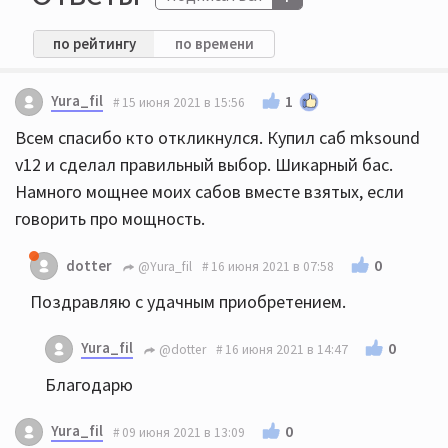
по рейтингу
по времени
Yura_fil
1
15 июня 2021 в 15:56
Всем спасибо кто откликнулся. Купил саб mksound
v12 и сделал правильный выбор. Шикарный бас.
Намного мощнее моих сабов вместе взятых, если
говорить про мощность.
0
dotter
@Yura_fil
16 июня 2021 в 07:58
Поздравляю с удачным приобретением.
Yura_fil
0
@dotter
16 июня 2021 в 14:47
Благодарю
Yura_fil
0
09 июня 2021 в 13:09