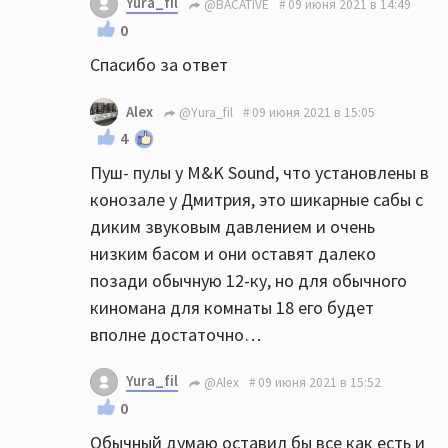
Yura_fil
@BACATIVE
09 июня 2021 в 14:49
0
Спасибо за ответ
Alex
@Yura_fil
09 июня 2021 в 15:05
4
Пуш- пулы у M&K Sound, что установлены в
конозале у Дмитрия, это шикарные сабы с
диким звуковым давлением и очень
низким басом и они оставят далеко
позади обычную 12-ку, но для обычного
киномана для комнаты 18 его будет
вполне достаточно…
Yura_fil
@Alex
09 июня 2021 в 15:52
0
Обычный думаю оставил бы все как есть и