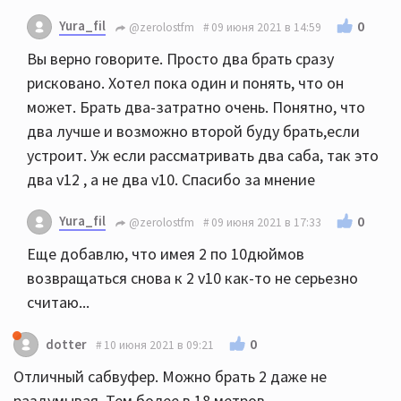
Yura_fil
0
@zerolostfm
09 июня 2021 в 14:59
Вы верно говорите. Просто два брать сразу
рисковано. Хотел пока один и понять, что он
может. Брать два-затратно очень. Понятно, что
два лучше и возможно второй буду брать,если
устроит. Уж если рассматривать два саба, так это
два v12 , а не два v10. Спасибо за мнение
Yura_fil
0
@zerolostfm
09 июня 2021 в 17:33
Еще добавлю, что имея 2 по 10дюймов
возвращаться снова к 2 v10 как-то не серьезно
считаю...
0
dotter
10 июня 2021 в 09:21
Отличный сабвуфер. Можно брать 2 даже не
раздумывая. Тем более в 18 метров.