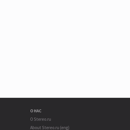
О НАС
О Stereo.ru
About Stereo.ru (eng)