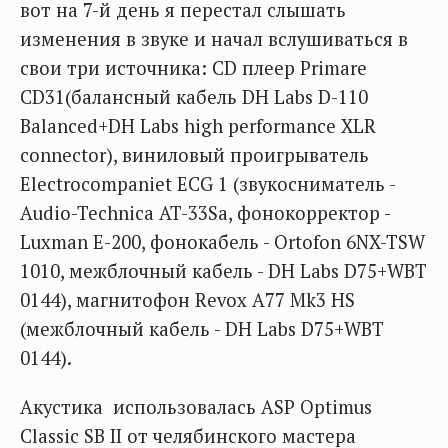
вот на 7-й день я перестал слышать
изменения в звуке и начал вслушиваться в
свои три источника: CD плеер Primare
CD31(балансный кабель DH Labs D-110
Balanced+DH Labs high performance XLR
connector), виниловый проигрыватель
Electrocompaniet ECG 1 (звукосниматель -
Audio-Technica AT-33Sa, фонокорректор -
Luxman E-200, фонокабель - Ortofon 6NX-TSW
1010, межблочный кабель - DH Labs D75+WBT
0144), магнитофон Revox A77 Mk3 HS
(межблочный кабель - DH Labs D75+WBT
0144).
Акустика использовалась ASP Optimus
Classic SB II от челябинского мастера