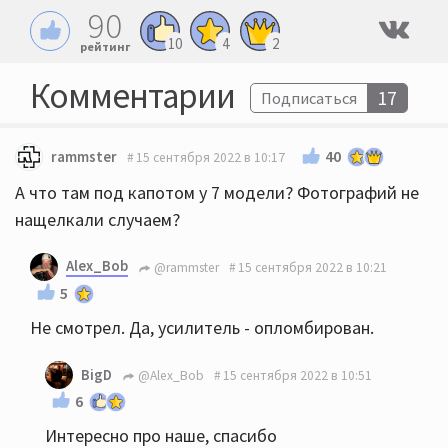
90
10
4
2
рейтинг
Комментарии
17
Подписаться
40
rammster
15 сентября 2022 в 10:17
А что там под капотом у 7 модели? Фотографий не
нащелкали случаем?
Alex_Bob
@rammster
15 сентября 2022 в 10:21
5
Не смотрел. Да, усилитель - опломбирован.
BigD
@Alex_Bob
15 сентября 2022 в 10:51
6
Интересно про наше, спасибо