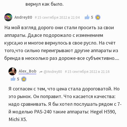
вернул как было.
5
Andrey80
15 сентября 2022 в 21:04
На мой взгляд дорого они стали просить за свои
аппараты. Да,все подорожало с изменением
курса,но и многое вернулось в свое русло. На счёт
того,что сильно переигрывают другие аппараты из
бренда в несколько раз дороже-все субъективно....
Alex_Bob
@Andrey80
15 сентября 2022 в 21:16
5
Я согласен с тем, что цена стала дороговатой. Но
это рынок. Он поправит. Что касается качества:
надо сравнивать. Я бы хотел послушать рядом с 7-
й моделью PAS-240 такие аппараты: Hegel H590,
Michi X5.