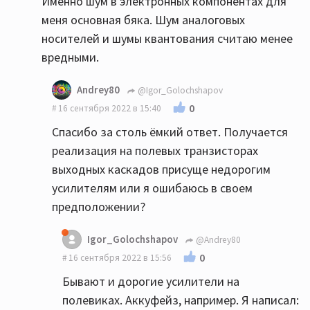
Именно шум в электронных компонентах для
меня основная бяка. Шум аналоговых
носителей и шумы квантования считаю менее
вредными.
Andrey80
@Igor_Golochshapov
0
16 сентября 2022 в 15:40
Спасибо за столь ёмкий ответ. Получается
реализация на полевых транзисторах
выходных каскадов присуще недорогим
усилителям или я ошибаюсь в своем
предположении?
Igor_Golochshapov
@Andrey80
0
16 сентября 2022 в 15:56
Бывают и дорогие усилители на
полевиках. Аккуфейз, например. Я написал: