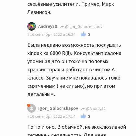
серьёзные усилители. Пример, Марк
Левинсон.
Andrey80
@Igor_Golochshapov
0
16 сентября 2022 в 16:24
Была недавно возможность послушать
xindak xa 6800 R(ll). Консультант салона
упоминал,что он тоже на полевых
транзисторах и работает в чистом А
классе. Звучание мне показалось тоже
смягченным ( не сильно), но при этом
детальным.
Igor_Golochshapov
@Andrey80
0
16 сентября 2022 в 17:14
То то и оно. В обычной, не эксклюзивной
технике - детальность. Для меня