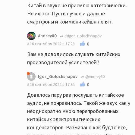
Китай в звуке не приемлю категорически.
Не их это. Пусть лучше и дальше
смартфоны и коммюникейшн лепят.
Andrey80
@Igor_Golochshapov
0
16 сентября 2022 в 17:28
Вам не доводилось слушать китайских
производителей усилителей?
Igor_Golochshapov
@Andrey80
0
16 сентября 2022 в 17:35
Довелось пару раз послушать китайское
аудио, не понравилось. Такой же звук как у
неоднократно мною перепробованных
китайских электролитических
конденсаторов. Размазано как будто всё,