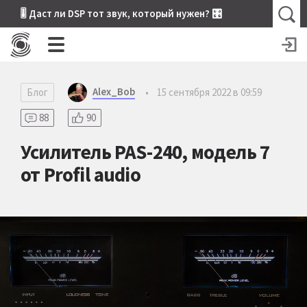
🎚 Даст ли DSP тот звук, который нужен? 🎛
Alex_Bob
Блог
•
15 сентября 2022 в 09:59
88
90
Усилитель PAS-240, модель 7
от Profil audio