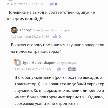
0
16 сентября 2022 в 05:03
Полевики на выходе, соответственно, звук не
каждому подойдёт.
Andrey80
@Igor_Golochshapov
0
16 сентября 2022 в 08:36
В какую сторону изменяется звучание аппаратов
на полевых транзисторах?
Igor_Golochshapov
@Andrey80
11
16 сентября 2022 в 14:53
В сторону смягчения (речь пока про выходные
транзисторы). Не нравится подобный характер
звучания. Хотя формально полевик линейнее и
имеет более повторяемые параметры. Однако,
серьёзные усилители строятся на