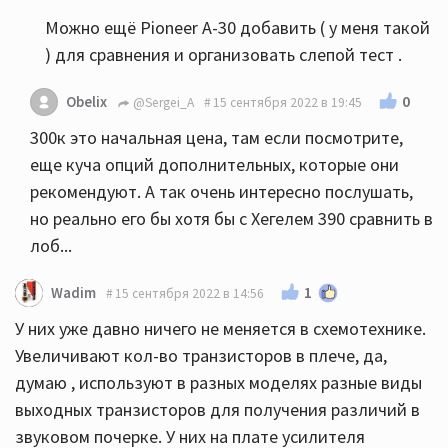
Можно ещё Pioneer A-30 добавить ( у меня такой
) для сравнения и организовать слепой тест .
0
Obelix
@Sergei_A
15 сентября 2022 в 19:45
300к это начальная цена, там если посмотрите,
еще куча опций дополнительных, которые они
рекомендуют. А так очень интересно послушать,
но реально его бы хотя бы с Хегелем 390 сравнить в
лоб...
1
Wadim
15 сентября 2022 в 14:56
У них уже давно ничего не меняется в схемотехнике.
Увеличивают кол-во транзисторов в плече, да,
думаю , используют в разных моделях разные виды
выходных транзисторов для получения различий в
звуковом почерке. У них на плате усилителя