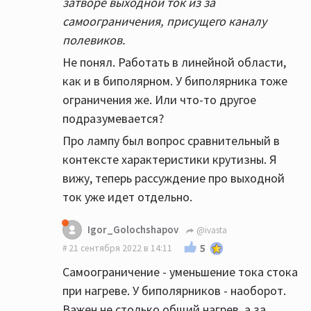
затворе выходной ток из за
самоограничения, присущего каналу
полевиков.
Не понял. Работать в линейной области,
как и в биполярном. У биполярника тоже
ограничения же. Или что-то другое
подразумевается?
Про лампу был вопрос сравнительный в
контексте характеристики крутизны. Я
вижу, теперь рассуждение про выходной
ток уже идет отдельно.
Igor_Golochshapov
@ivasta
5
21 сентября 2022 в 14:11
Самоограничение - уменьшение тока стока
при нагреве. У биполярников - наоборот.
Важен не столько общий нагрев, а за