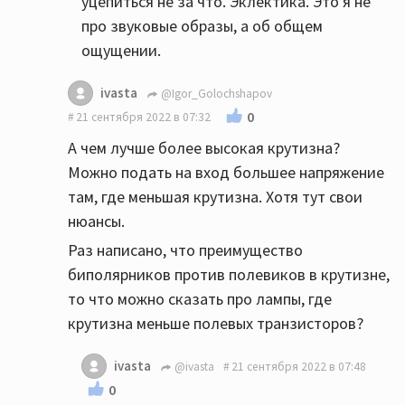
уцепиться не за что. Эклектика. Это я не
про звуковые образы, а об общем
ощущении.
ivasta
@Igor_Golochshapov
0
21 сентября 2022 в 07:32
А чем лучше более высокая крутизна?
Можно подать на вход большее напряжение
там, где меньшая крутизна. Хотя тут свои
нюансы.
Раз написано, что преимущество
биполярников против полевиков в крутизне,
то что можно сказать про лампы, где
крутизна меньше полевых транзисторов?
ivasta
@ivasta
21 сентября 2022 в 07:48
0