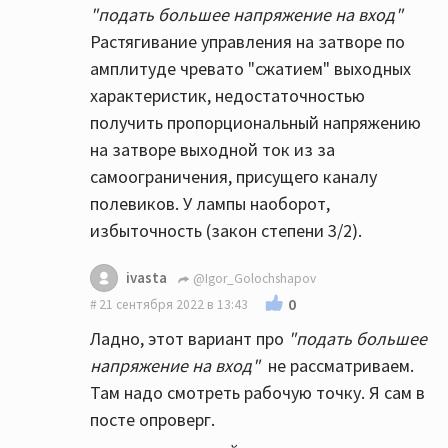
"подать большее напряжение на вход"
Растягивание управления на затворе по
амплитуде чревато "сжатием" выходных
характеристик, недостаточностью
получить пропорциональный напряжению
на затворе выходной ток из за
самоограничения, присущего каналу
полевиков. У лампы наоборот,
избыточность (закон степени 3/2).
ivasta
@Igor_Golochshapov
0
21 сентября 2022 в 13:43
Ладно, этот вариант про
"подать большее
напряжение на вход"
не рассматриваем.
Там надо смотреть рабочую точку. Я сам в
посте опроверг.