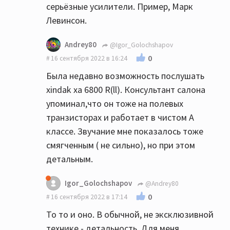
серьёзные усилители. Пример, Марк
Левинсон.
Andrey80
@Igor_Golochshapov
0
16 сентября 2022 в 16:24
Была недавно возможность послушать
xindak xa 6800 R(ll). Консультант салона
упоминал,что он тоже на полевых
транзисторах и работает в чистом А
классе. Звучание мне показалось тоже
смягченным ( не сильно), но при этом
детальным.
Igor_Golochshapov
@Andrey80
0
16 сентября 2022 в 17:14
То то и оно. В обычной, не эксклюзивной
технике - детальность. Для меня