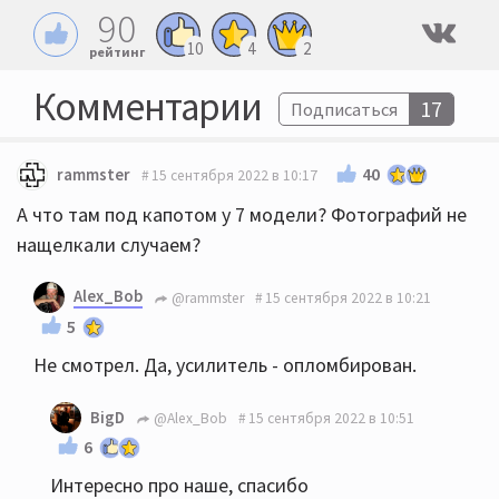
90
10
4
2
рейтинг
Комментарии
17
Подписаться
40
rammster
15 сентября 2022 в 10:17
А что там под капотом у 7 модели? Фотографий не
нащелкали случаем?
Alex_Bob
@rammster
15 сентября 2022 в 10:21
5
Не смотрел. Да, усилитель - опломбирован.
BigD
@Alex_Bob
15 сентября 2022 в 10:51
6
Интересно про наше, спасибо