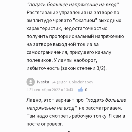
"подать большее напряжение на вход"
Растягивание управления на затворе по
амплитуде чревато "сжатием" выходных
характеристик, недостаточностью
получить пропорциональный напряжению
на затворе выходной ток из за
самоограничения, присущего каналу
полевиков. У лампы наоборот,
избыточность (закон степени 3/2).
ivasta
@Igor_Golochshapov
0
21 сентября 2022 в 13:43
Ладно, этот вариант про
"подать большее
напряжение на вход"
не рассматриваем.
Там надо смотреть рабочую точку. Я сам в
посте опроверг.