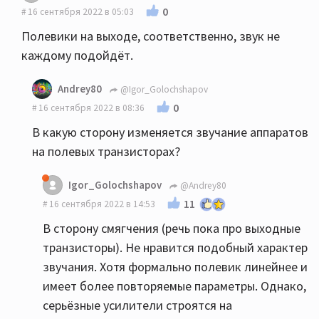
0
16 сентября 2022 в 05:03
Полевики на выходе, соответственно, звук не
каждому подойдёт.
Andrey80
@Igor_Golochshapov
0
16 сентября 2022 в 08:36
В какую сторону изменяется звучание аппаратов
на полевых транзисторах?
Igor_Golochshapov
@Andrey80
11
16 сентября 2022 в 14:53
В сторону смягчения (речь пока про выходные
транзисторы). Не нравится подобный характер
звучания. Хотя формально полевик линейнее и
имеет более повторяемые параметры. Однако,
серьёзные усилители строятся на