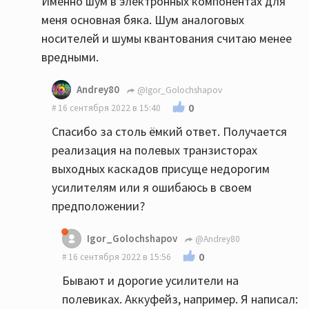
Именно шум в электронных компонентах для
меня основная бяка. Шум аналоговых
носителей и шумы квантования считаю менее
вредными.
Andrey80
@Igor_Golochshapov
0
16 сентября 2022 в 15:40
Спасибо за столь ёмкий ответ. Получается
реализация на полевых транзисторах
выходных каскадов присуще недорогим
усилителям или я ошибаюсь в своем
предположении?
Igor_Golochshapov
@Andrey80
0
16 сентября 2022 в 15:56
Бывают и дорогие усилители на
полевиках. Аккуфейз, например. Я написал: