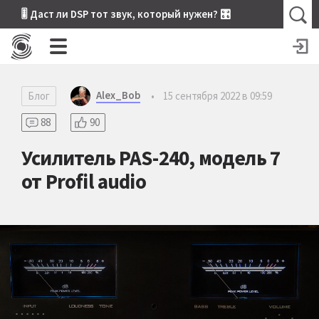
🎚 Даст ли DSP тот звук, который нужен? 🎛
Alex_Bob
Блог
•
15 сентября 2022 в 09:59
88
90
Усилитель PAS-240, модель 7
от Profil audio