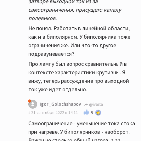
затворе выходной ток из за
самоограничения, присущего каналу
полевиков.
Не понял. Работать в линейной области,
как и в биполярном. У биполярника тоже
ограничения же. Или что-то другое
подразумевается?
Про лампу был вопрос сравнительный в
контексте характеристики крутизны. Я
вижу, теперь рассуждение про выходной
ток уже идет отдельно.
Igor_Golochshapov
@ivasta
5
21 сентября 2022 в 14:11
Самоограничение - уменьшение тока стока
при нагреве. У биполярников - наоборот.
Важен не столько общий нагрев, а за