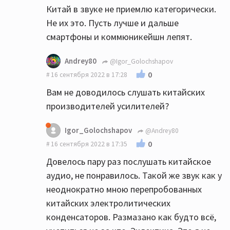
Китай в звуке не приемлю категорически.
Не их это. Пусть лучше и дальше
смартфоны и коммюникейшн лепят.
Andrey80
@Igor_Golochshapov
0
16 сентября 2022 в 17:28
Вам не доводилось слушать китайских
производителей усилителей?
Igor_Golochshapov
@Andrey80
0
16 сентября 2022 в 17:35
Довелось пару раз послушать китайское
аудио, не понравилось. Такой же звук как у
неоднократно мною перепробованных
китайских электролитических
конденсаторов. Размазано как будто всё,