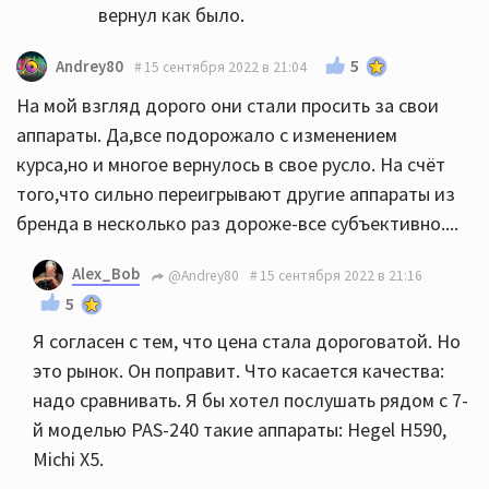
вернул как было.
5
Andrey80
15 сентября 2022 в 21:04
На мой взгляд дорого они стали просить за свои
аппараты. Да,все подорожало с изменением
курса,но и многое вернулось в свое русло. На счёт
того,что сильно переигрывают другие аппараты из
бренда в несколько раз дороже-все субъективно....
Alex_Bob
@Andrey80
15 сентября 2022 в 21:16
5
Я согласен с тем, что цена стала дороговатой. Но
это рынок. Он поправит. Что касается качества:
надо сравнивать. Я бы хотел послушать рядом с 7-
й моделью PAS-240 такие аппараты: Hegel H590,
Michi X5.