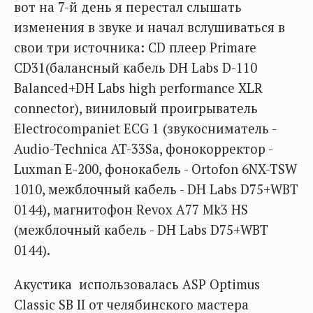
вот на 7-й день я перестал слышать
изменения в звуке и начал вслушиваться в
свои три источника: CD плеер Primare
CD31(балансный кабель DH Labs D-110
Balanced+DH Labs high performance XLR
connector), виниловый проигрыватель
Electrocompaniet ECG 1 (звукосниматель -
Audio-Technica AT-33Sa, фонокорректор -
Luxman E-200, фонокабель - Ortofon 6NX-TSW
1010, межблочный кабель - DH Labs D75+WBT
0144), магнитофон Revox A77 Mk3 HS
(межблочный кабель - DH Labs D75+WBT
0144).
Акустика использовалась ASP Optimus
Classic SB II от челябинского мастера