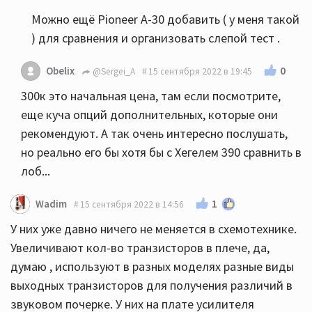
Можно ещё Pioneer A-30 добавить ( у меня такой
) для сравнения и организовать слепой тест .
0
Obelix
@Sergei_A
15 сентября 2022 в 19:45
300к это начальная цена, там если посмотрите,
еще куча опций дополнительных, которые они
рекомендуют. А так очень интересно послушать,
но реально его бы хотя бы с Хегелем 390 сравнить в
лоб...
1
Wadim
15 сентября 2022 в 14:56
У них уже давно ничего не меняется в схемотехнике.
Увеличивают кол-во транзисторов в плече, да,
думаю , используют в разных моделях разные виды
выходных транзисторов для получения различий в
звуковом почерке. У них на плате усилителя