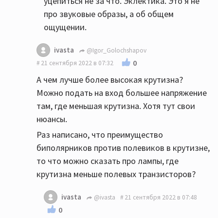
уцепиться не за что. Эклектика. Это я не
про звуковые образы, а об общем
ощущении.
ivasta
@Igor_Golochshapov
0
21 сентября 2022 в 07:32
А чем лучше более высокая крутизна?
Можно подать на вход большее напряжение
там, где меньшая крутизна. Хотя тут свои
нюансы.
Раз написано, что преимущество
биполярников против полевиков в крутизне,
то что можно сказать про лампы, где
крутизна меньше полевых транзисторов?
ivasta
@ivasta
21 сентября 2022 в 07:48
0