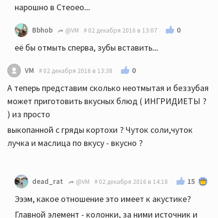
нарошно в Стеоео...
0
Bbhob
@VM
02 декабря 2016 в 13:07
её бы отмыть сперва, зубы вставить...
0
VM
02 декабря 2016 в 13:38
А теперь представим сколько неотмытая и беззубая
может приготовить вкусных блюд ( ИНГРИДИЕТЫ ?
) из просто
выкопанной с гряды кортохи ? Чуток соли,чуток
лучка и маслица по вкусу - вкусно ?
15
dead_rat
@VM
02 декабря 2016 в 14:18
Эээм, какое отношение это имеет к акустике?
Главной элемент - колонки, за ними источник и