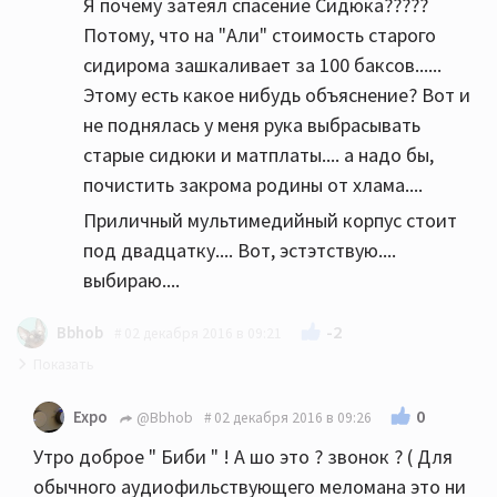
Я почему затеял спасение Сидюка?????
Потому, что на "Али" стоимость старого
сидирома зашкаливает за 100 баксов......
Этому есть какое нибудь объяснение? Вот и
не поднялась у меня рука выбрасывать
старые сидюки и матплаты.... а надо бы,
почистить закрома родины от хлама....
Приличный мультимедийный корпус стоит
под двадцатку.... Вот, эстэтствую....
выбираю....
-2
Bbhob
02 декабря 2016 в 09:21
Я просто карточку положу, а то ужас как боюсь
0
Expo
@Bbhob
02 декабря 2016 в 09:26
строгих аудиофильских минусов
Утро доброе " Биби " ! А шо это ? звонок ? ( Для
обычного аудиофильствующего меломана это ни