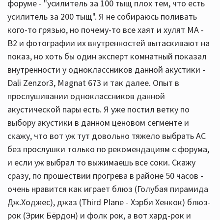
форуме - "усилитель за 100 тыщ плох тем, что есть
усилитель за 200 тыщ". Я не собираюсь поливать
кого-то грязью, но почему-то все хаят и хулят MA -
B2 и фотографии их внутренностей вытаскивают на
показ, но хоть бы один эксперт комнатный показал
внутренности у одноклассников данной акустики -
Dali Zenzor3, Magnat 673 и так далее. Опыт в
прослушивании одноклассников данной
акустической пары есть. Я уже постил ветку по
выбору акустики в данном ценовом сегменте и
скажу, что вот уж тут довольно тяжело выбрать АС
без прослушки только по рекомендациям с форума,
и если уж выбрал то выжимаешь все соки. Скажу
сразу, по прошествии прогрева в районе 50 часов -
очень нравится как играет блюз (Голубая пирамида
Дж.Ходжес), джаз (Third Plane - Хэрби Хенкок) блюз-
рок (Эрик Бёрдон) и фолк рок, а вот хард-рок и