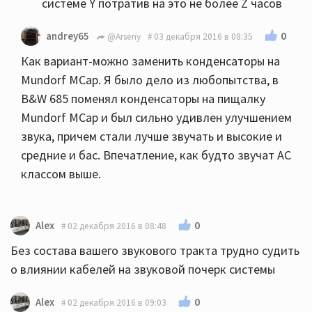
системе Y потратив на это не более Z часов
0
andrey65
@Arseny
03 декабря 2016 в 08:35
Как вариант-можно заменить конденсаторы на
Mundorf MCap. Я было дело из любопытства, в
B&W 685 поменял конденсаторы на пищалку
Mundorf MCap и был сильно удивлен улучшением
звука, причем стали лучше звучать и высокие и
средние и бас. Впечатление, как будто звучат АС
классом выше.
0
Alex
02 декабря 2016 в 08:48
Без состава вашего звукового тракта трудно судить
о влиянии кабелей на звуковой почерк системы
0
Alex
02 декабря 2016 в 09:03