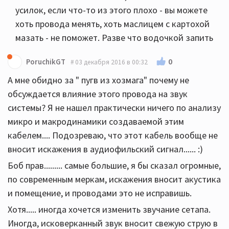
усилок, если что-то из этого плохо - вы можете
хоть провода менять, хоть маслицем с картохой
мазать - не поможет. Разве что водочкой запить
0
PoruchikGT
03 декабря 2016 в 00:32
А мне обидно за " пугв из хозмага" почему не
обсуждается влияние этого провода на звук
системы? Я не нашел практически ничего по анализу
микро и макродинамики создаваемой этим
кабелем.... Подозреваю, что этот кабель вообще не
вносит искажения в аудиофильский сигнал...... :)
Боб прав......... самые большие, я бы сказал огромные,
по современным меркам, искажения вносит акустика
и помещение, и проводами это не исправишь.
Хотя..... иногда хочется изменить звучание сетапа.
Иногда, исковерканный звук вносит свежую струю в