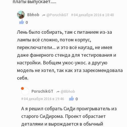
платы выпускает.....
Bbhob
@PoruchikGT
04 декабря 2016 в 18:48
0
Лень было собирать, там с питанием из-за
лампы всё сложно, потом корпус,
переключатели... и это всё наугад, не имея
даже фанерного стенда для тестирования и
настройки. Вобщем ужос-ужос. а другую
модель не хотел, так как эта зарекомендовала
себя.
PoruchikGT
@Bbhob
0
04 декабря 2016 в 19:46
А я решил собрать СиДи проигрыватель из
старого СиДирома. Проект обрастает
деталями и вырождается в обычный