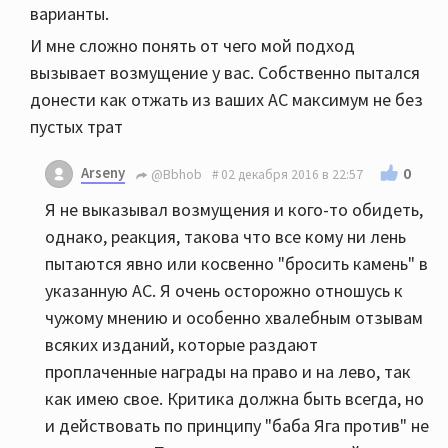
варианты.
И мне сложно понять от чего мой подход
вызывает возмущение у вас. Собственно пытался
донести как отжать из ваших АС максимум не без
пустых трат
Arseny
0
@Bbhob
02 декабря 2016 в 22:57
Я не выказывал возмущения и кого-то обидеть,
однако, реакция, такова что все кому ни лень
пытаются явно или косвенно "бросить камень" в
указанную АС. Я очень осторожно отношусь к
чужому мнению и особенно хвалебным отзывам
всяких изданий, которые раздают
проплаченные награды на право и на лево, так
как имею свое. Критика должна быть всегда, но
и действовать по принципу "баба Яга против" не