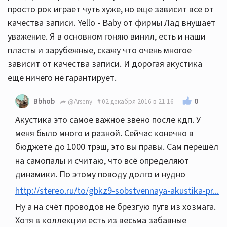
просто рок играет чуть хуже, но еще зависит все от
качества записи. Yello - Baby от фирмы Лад внушает
уважение. Я в основном гоняю винил, есть и наши
пласты и зарубежные, скажу что очень многое
зависит от качества записи. И дорогая акустика
еще ничего не гарантирует.
0
Bbhob
@Arseny
02 декабря 2016 в 21:16
Акустика это самое важное звено после кдп. У
меня было много и разной. Сейчас конечно в
бюджете до 1000 трэш, это вы правы. Сам перешёл
на самопалы и считаю, что всё определяют
динамики. По этому поводу долго и нудно
http://stereo.ru/to/gbkz9-sobstvennaya-akustika-pr...
Ну а на счёт проводов не брезгую пугв из хозмага.
Хотя в коллекции есть из весьма забавные