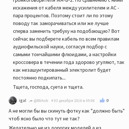
искажения от кабеля между усилителем и АС -
пара процентов. Поэтому стоит ли по этому
поводу так заморачиваться или же лучше
сперва заменить требуху на подобающую? Вот
сейчас вы подберете кабель по всем правилам
аудиофильской науки, согласуя подбор с
самыми тончайшими флюидами, а настройки
кроссовера в течении года здорово угуляют, так
как незашунтированный электролит будет
постоянно подкипать...
Тщета, господа, суета и тщета.
0
igal
@Bbhob
03 декабря 2016 в 09:06
А не могли бы вы скинуть фотку как "должно быть"
чтоб ясно было что тут не так?
Желательно не из дорогих моделей а из