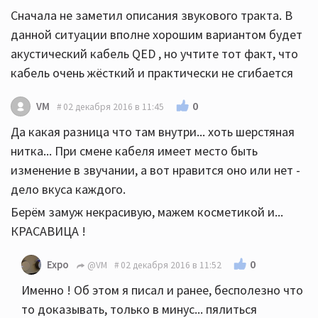
Сначала не заметил описания звукового тракта. В
данной ситуации вполне хорошим вариантом будет
акустический кабель QED , но учтите тот факт, что
кабель очень жёсткий и практически не сгибается
0
VM
02 декабря 2016 в 11:45
Да какая разница что там внутри... хоть шерстяная
нитка... При смене кабеля имеет место быть
изменение в звучании, а вот нравится оно или нет -
дело вкуса каждого.
Берём замуж некрасивую, мажем косметикой и...
КРАСАВИЦА !
0
Expo
@VM
02 декабря 2016 в 11:52
Именно ! Об этом я писал и ранее, бесполезно что
то доказывать, только в минус... пялиться