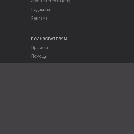
About Stereo.ru (eng)
Редакция
Реклама
ПОЛЬЗОВАТЕЛЯМ
Правила
Помощь
Соглашение
Конфиденциальность
ПОЛЕЗНОЕ
Пользователи
Хэштеги
Города
Компании