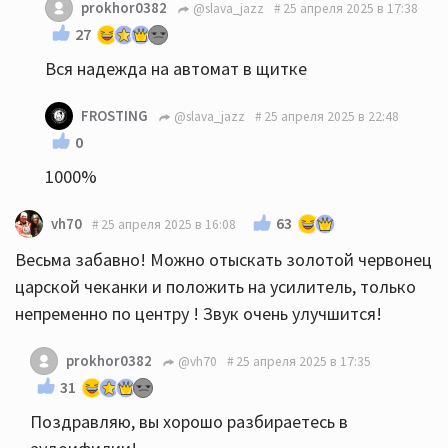
prokhor0382
@slava_jazz
25 апреля 2025 в 17:38
27
Вся надежда на автомат в щитке
FROSTING
@slava_jazz
25 апреля 2025 в 22:48
0
1000%
63
vh70
25 апреля 2025 в 16:08
Весьма забавно! Можно отыскать золотой червонец
царской чеканки и положить на усилитель, только
непременно по центру ! Звук очень улучшится!
prokhor0382
@vh70
25 апреля 2025 в 17:35
31
Поздравляю, вы хорошо разбираетесь в