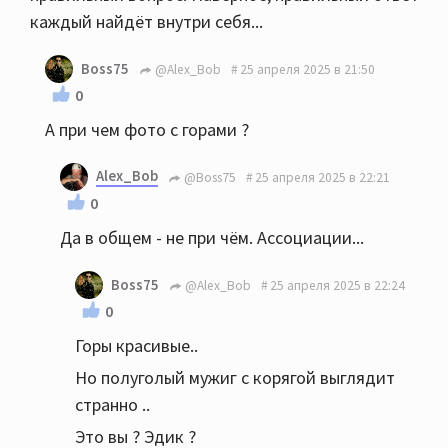
каждый найдёт внутри себя...
Boss75
@Alex_Bob
25 апреля 2025 в 21:50
0
А при чем фото с горами ?
Alex_Bob
@Boss75
25 апреля 2025 в 22:21
0
Да в общем - не при чём. Ассоциации...
Boss75
@Alex_Bob
25 апреля 2025 в 22:24
0
Горы красивые..
Но полуголый мужиг с корягой выглядит
странно ..
Это вы ? Эдик ?