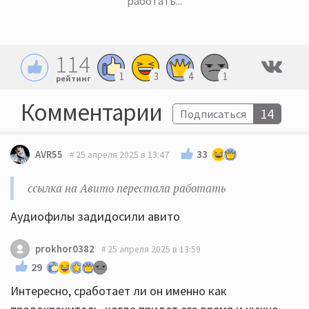
работать...
114
1
3
4
1
рейтинг
Комментарии
14
Подписаться
33
AVR55
25 апреля 2025 в 13:47
ссылка на Авито перестала работать
Аудиофилы задидосили авито
prokhor0382
25 апреля 2025 в 13:59
29
Интересно, сработает ли он именно как