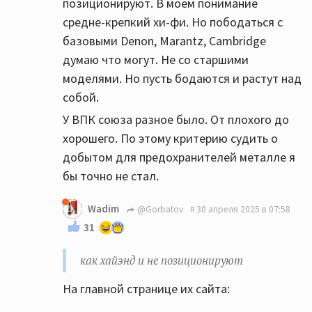
позиционируют. В моем понимание
средне-крепкий хи-фи. Но пободаться с
базовыми Denon, Marantz, Cambridge
думаю что могут. Не со старшими
моделями. Но пусть бодаются и растут над
собой.
У ВПК союза разное было. От плохого до
хорошего. По этому критерию судить о
добытом для предохранителей металле я
бы точно не стал.
Wadim
@Gorbatov
30 апреля 2025 в 07:58
31
как хайэнд и не позиционируют
На главной странице их сайта: