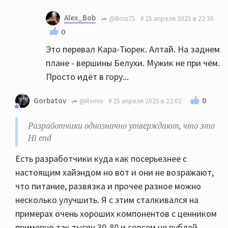
Alex_Bob
@Boss75
25 апреля 2025 в 22:30
0
Это перевал Кара-Тюрек. Алтай. На заднем
плане - вершины Белухи. Мужик не при чём.
Просто идёт в гору...
0
Gorbatov
@Remix
25 апреля 2025 в 22:02
Разработчики однозначно утверждают, что это
Hi end
Есть разработчики куда как посерьезнее с
настоящим хайэндом но вот и они не возражают,
что питание, развязка и прочее разное можно
несколько улучшить. Я с этим сталкивался на
примерах очень хороших компонентов с ценником
примерно так тысяч 30-80 и совсем не рублей.