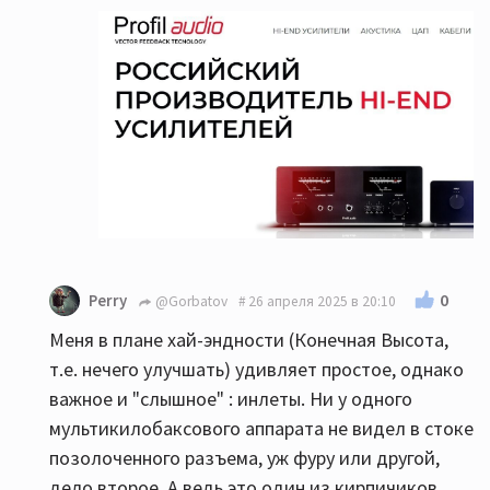
0
Perry
@Gorbatov
26 апреля 2025 в 20:10
Меня в плане хай-эндности (Конечная Высота,
т.е. нечего улучшать) удивляет простое, однако
важное и "слышное" : инлеты. Ни у одного
мультикилобаксового аппарата не видел в стоке
позолоченного разъема, уж фуру или другой,
дело второе. А ведь это один из кирпичиков,