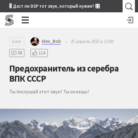
🎚 Даст ли DSP тот звук, который нужен? 🎛
Alex_Bob
Блог
•
25 апреля 2025 в 13:00
38
114
Предохранитель из серебра
ВПК СССР
Ты послушай этот звук! Ты ох.еешь!