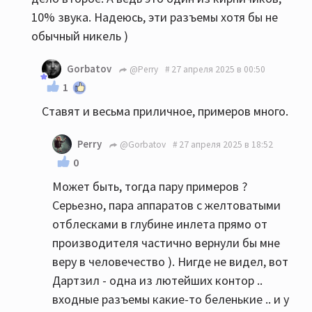
10% звука. Надеюсь, эти разъемы хотя бы не
обычный никель )
Gorbatov
@Perry
27 апреля 2025 в 00:50
1
Ставят и весьма приличное, примеров много.
Perry
@Gorbatov
27 апреля 2025 в 18:52
0
Может быть, тогда пару примеров ?
Серьезно, пара аппаратов с желтоватыми
отблесками в глубине инлета прямо от
производителя частично вернули бы мне
веру в человечество ). Нигде не видел, вот
Дартзил - одна из лютейших контор ..
входные разъемы какие-то беленькие .. и у