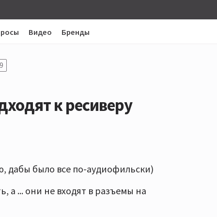
просы
Видео
Бренды
9
дходят к ресиверу
ю, дабы было все по-аудиофильски)
, а ... они не входят в разъемы на