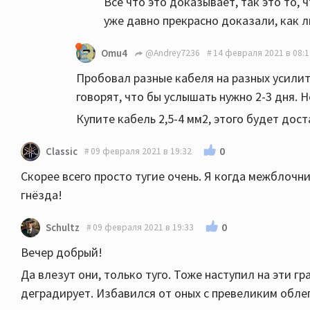
Всё что это доказывает, так это то,
уже давно прекрасно доказали, как л
Omu4
@Andrey7236
14 февраля 2021 в 08:1
Пробовал разные кабеля на разных усилите
говорят, что бы услышать нужно 2-3 дня. Но
Купите кабель 2,5-4 мм2, этого будет дос
0
Classic
09 февраля 2021 в 19:32
Скорее всего просто тугие очень. Я когда межблоч
гнёзда!
0
Schultz
09 февраля 2021 в 19:33
Вечер добрый!
Да влезут они, только туго. Тоже наступил на эти г
деградирует. Избавился от оных с превеликим облег