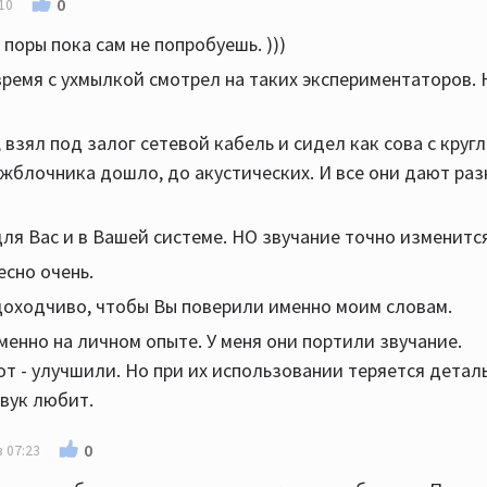
0
10
поры пока сам не попробуешь. )))
время с ухмылкой смотрел на таких экспериментаторов. 
 взял под залог сетевой кабель и сидел как сова с круг
жблочника дошло, до акустических. И все они дают раз
ля Вас и в Вашей системе. НО звучание точно изменится
есно очень.
доходчиво, чтобы Вы поверили именно моим словам.
менно на личном опыте. У меня они портили звучание.
т - улучшили. Но при их использовании теряется детал
звук любит.
0
 07:23