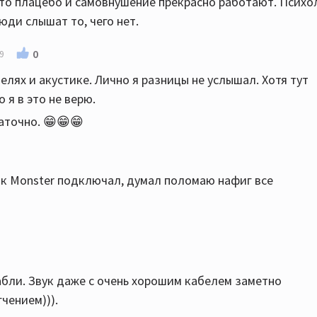
 что плацебо и самовнушение прекрасно работают. Психо
юди слышат то, чего нет.
0
9
лях и акустике. Лично я разницы не услышал. Хотя тут
 я в это не верю.
таточно. 😁😁😁
ник Monster подключал, думал поломаю нафиг все
рабли. Звук даже с очень хорошим кабелем заметно
чением))).