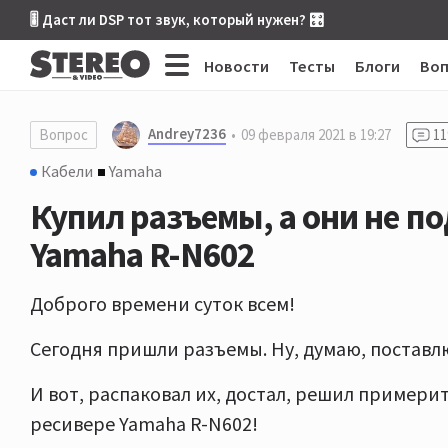
🎚 Даст ли DSP тот звук, который нужен? 🎛
Новости
Тесты
Блоги
Во
Andrey7236
Вопрос
09 февраля 2021 в 19:27
11
Кабели
Yamaha
Купил разъемы, а они не по
Yamaha R-N602
Доброго времени суток всем!
Сегодня пришли разъемы. Ну, думаю, поставл
И вот, распаковал их, достал, решил примерить
ресивере Yamaha R-N602!