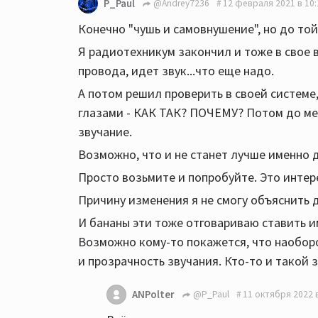
P_Paul
@Andrey7236
12 февраля 2021 в 10:
Конечно "чушь и самовнушение", но до той 
Я радиотехникум закончил и тоже в свое 
провода, идет звук...что еще надо.
А потом решил проверить в своей системе,
глазами - КАК ТАК? ПОЧЕМУ? Потом до ме
звучание.
Возможно, что и не станет лучше именно д
Просто возьмите и попробуйте. Это интер
Причину изменения я не смогу объяснить 
И бананы эти тоже отговариваю ставить и
Возможно кому-то покажется, что наоборо
и прозрачность звучания. Кто-то и такой 
ANPolter
@P_Paul
11 октября 2022 в