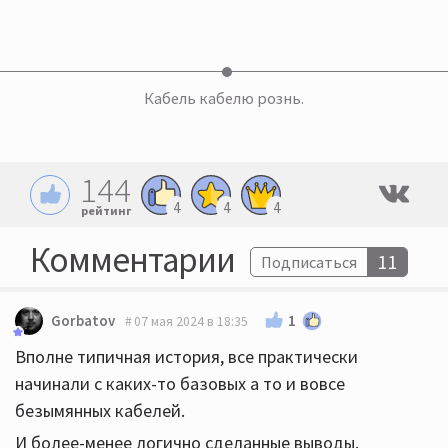
Кабель кабелю рознь.
144
4
4
4
рейтинг
Комментарии
11
Подписаться
1
Gorbatov
07 мая 2024 в 18:35
Вполне типичная история, все практически
начинали с каких-то базовых а то и вовсе
безымянных кабелей.
И более-менее логично сделанные выводы.