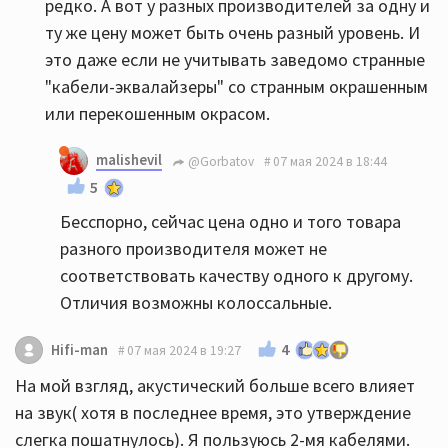
редко. А вот у разных производителей за одну и
ту же цену может быть очень разный уровень. И
это даже если не учитывать заведомо странные
"кабели-эквалайзеры" со странным окрашенным
или перекошенным окрасом.
malishevil
@Gorbatov
07 мая 2024 в 18:44
5
Бесспорно, сейчас цена одно и того товара
разного производителя может не
соответствовать качеству одного к другому.
Отличия возможны колоссальные.
4
Hifi-man
07 мая 2024 в 19:27
На мой взгляд, акустический больше всего влияет
на звук( хотя в последнее время, это утверждение
слегка пошатнулось). Я пользуюсь 2-мя кабелями.