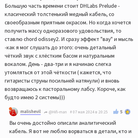
Большую часть времени стоит DHLabs Prelude -
класический толстенький медный кабель, со
своеобразным приятным окрасом. Но когда хочется
получить массу одноразового удовольствия, то
ставлю chord odissey2. И сразу эффект "вау" и мысль
-как я мог слушать до этого: очень детальный
чёткий звук с хлёстким басом и натуральным
вокалом. День - два-три и я начинаю слегка
утомляться от этой чёткости ( кажется, что
гитаристы струны посильней натянули) и вновь
возвращаюсь к пасторальному лабсу. Короче, как
будто имею 2 системы)))
malishevil
5
@Hifi-man
07 мая 2024 в 20:25
Вы очень достойно описали аналитический
кабель. Я вот не люблю ворваться в детали, кто и