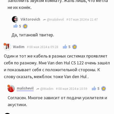
заполнить звуком комнату. Жаль лишь, что метла
не их конёк.
Viktorovich
@malishevil
07 мая 2024 в 21:47
5
Да, титановй твитер.
5
Wadim
08 мая 2024 в 09:28
Один и тот же кабель в разных системах проявляет
себя по разному. Мне Van den Hul CS 122 очень зашёл
и показывает себя с положительной стороны. К
слову сказать, межблок тоже Van den Hul .
malishevil
5
@Wadim
08 мая 2024 в 10:59
Согласен. Многое зависит от подачи усилителя и
акустики.