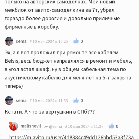
только на авторских самоделках. Мой новый
межблок от авито-самоделкина за 7т, убрал
гораздо более дорогие и довольно приличные
фирменные в коробку.
0
sema
10 мая 2024 в 10:25
Эх, а я вот проложил при ремонте все кабелем
Belsis, весь бюджет направлялся в ремонт и мебель,
в угол встал шкаф, ну в общем кабельная тема по
акустическому кабелю для меня лет на 5-7 закрыта
теперь)
0
sema
10 мая 2024 в 11:33
Кстати. А что за вертушкин в СПб???
malishevil
0
@sema
10 мая 2024 в 11:37
https://m.avito.ru/user/4d8384c49dd126bbd53a3f73a