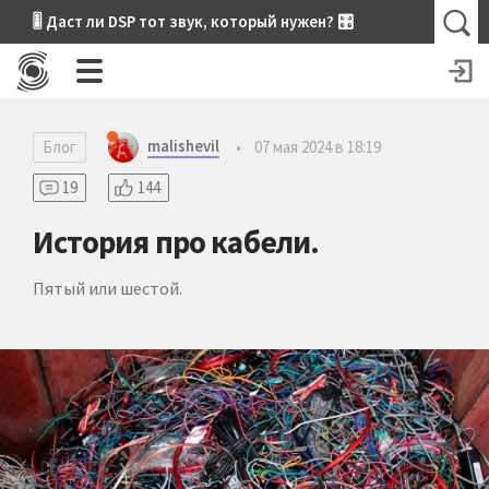
🎚 Даст ли DSP тот звук, который нужен? 🎛
malishevil
Блог
•
07 мая 2024 в 18:19
19
144
История про кабели.
Пятый или шестой.