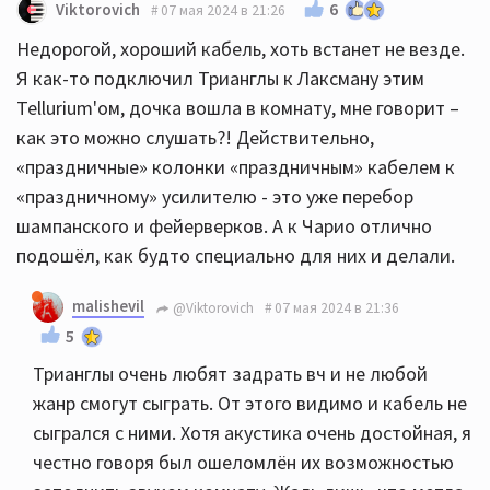
6
Viktorovich
07 мая 2024 в 21:26
Недорогой, хороший кабель, хоть встанет не везде.
Я как-то подключил Трианглы к Лаксману этим
Tellurium'ом, дочка вошла в комнату, мне говорит –
как это можно слушать?! Действительно,
«праздничные» колонки «праздничным» кабелем к
«праздничному» усилителю - это уже перебор
шампанского и фейерверков. А к Чарио отлично
подошёл, как будто специально для них и делали.
malishevil
@Viktorovich
07 мая 2024 в 21:36
5
Трианглы очень любят задрать вч и не любой
жанр смогут сыграть. От этого видимо и кабель не
сыгрался с ними. Хотя акустика очень достойная, я
честно говоря был ошеломлён их возможностью