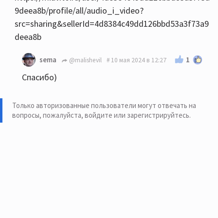
9deea8b/profile/all/audio_i_video?
src=sharing&sellerId=4d8384c49dd126bbd53a3f73a9
deea8b
1
sema
@malishevil
10 мая 2024 в 12:27
Спасибо)
Только авторизованные пользователи могут отвечать на
вопросы, пожалуйста,
войдите или зарегистрируйтесь
.