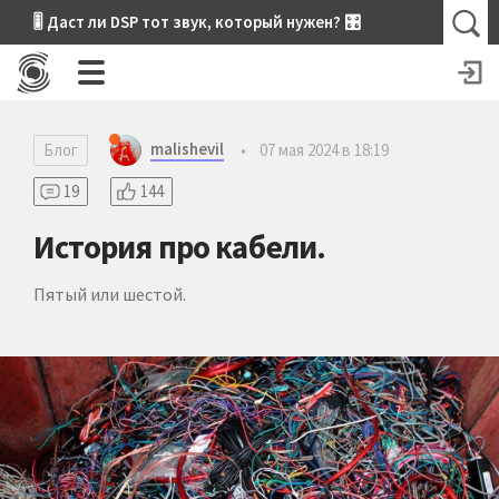
🎚 Даст ли DSP тот звук, который нужен? 🎛
malishevil
Блог
•
07 мая 2024 в 18:19
19
144
История про кабели.
Пятый или шестой.