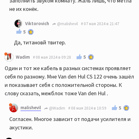
заполнить звуком комнату. Жаль лишь, что метла
не их конёк.
Viktorovich
@malishevil
07 мая 2024 в 21:47
5
Да, титановй твитер.
5
Wadim
08 мая 2024 в 09:28
Один и тот же кабель в разных системах проявляет
себя по разному. Мне Van den Hul CS 122 очень зашёл
и показывает себя с положительной стороны. К
слову сказать, межблок тоже Van den Hul .
malishevil
5
@Wadim
08 мая 2024 в 10:59
Согласен. Многое зависит от подачи усилителя и
акустики.