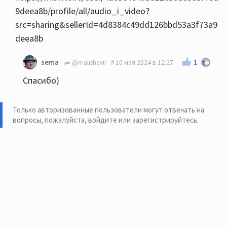
9deea8b/profile/all/audio_i_video?
src=sharing&sellerId=4d8384c49dd126bbd53a3f73a9
deea8b
1
sema
@malishevil
10 мая 2024 в 12:27
Спасибо)
Только авторизованные пользователи могут отвечать на
вопросы, пожалуйста,
войдите или зарегистрируйтесь
.