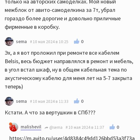
только на авторских самоделках. Мой новый
межблок от авито-самоделкина за 7т, убрал
гораздо более дорогие и довольно приличные
фирменные в коробку.
0
sema
10 мая 2024 в 10:25
Эх, а я вот проложил при ремонте все кабелем
Belsis, весь бюджет направлялся в ремонт и мебель,
в угол встал шкаф, ну в общем кабельная тема по
акустическому кабелю для меня лет на 5-7 закрыта
теперь)
0
sema
10 мая 2024 в 11:33
Кстати. А что за вертушкин в СПб???
malishevil
0
@sema
10 мая 2024 в 11:37
https://m.avito.ru/user/4d8384c49dd126bbd53a3f73a