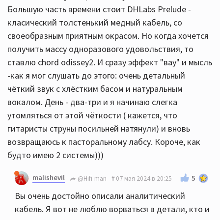
Большую часть времени стоит DHLabs Prelude -
класический толстенький медный кабель, со
своеобразным приятным окрасом. Но когда хочется
получить массу одноразового удовольствия, то
ставлю chord odissey2. И сразу эффект "вау" и мысль
-как я мог слушать до этого: очень детальный
чёткий звук с хлёстким басом и натуральным
вокалом. День - два-три и я начинаю слегка
утомляться от этой чёткости ( кажется, что
гитаристы струны посильней натянули) и вновь
возвращаюсь к пасторальному лабсу. Короче, как
будто имею 2 системы)))
malishevil
5
@Hifi-man
07 мая 2024 в 20:25
Вы очень достойно описали аналитический
кабель. Я вот не люблю ворваться в детали, кто и