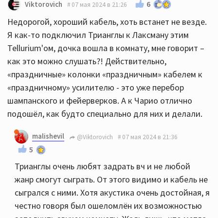
6
Viktorovich
07 мая 2024 в 21:26
Недорогой, хороший кабель, хоть встанет не везде.
Я как-то подключил Трианглы к Лаксману этим
Tellurium'ом, дочка вошла в комнату, мне говорит –
как это можно слушать?! Действительно,
«праздничные» колонки «праздничным» кабелем к
«праздничному» усилителю - это уже перебор
шампанского и фейерверков. А к Чарио отлично
подошёл, как будто специально для них и делали.
malishevil
@Viktorovich
07 мая 2024 в 21:36
5
Трианглы очень любят задрать вч и не любой
жанр смогут сыграть. От этого видимо и кабель не
сыгрался с ними. Хотя акустика очень достойная, я
честно говоря был ошеломлён их возможностью