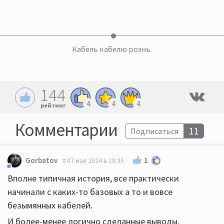
Кабель кабелю рознь.
144
4
4
4
рейтинг
Комментарии
11
Подписаться
1
Gorbatov
07 мая 2024 в 18:35
Вполне типичная история, все практически
начинали с каких-то базовых а то и вовсе
безымянных кабелей.
И более-менее логично сделанные выводы.