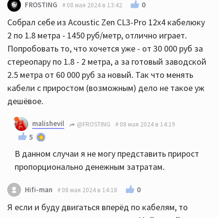
0
FROSTING
08 мая 2024 в 13:42
Собрал себе из Acoustic Zen CL3-Pro 12x4 кабелюку
2 по 1.8 метра - 1450 руб/метр, отлично играет.
Попробовать то, что хочется уже - от 30 000 руб за
стереопару по 1.8 - 2 метра, а за готовый заводской
2.5 метра от 60 000 руб за новый. Так что менять
кабели с приростом (возможным) дело не такое уж
дешёвое.
malishevil
@FROSTING
08 мая 2024 в 14:19
5
В данном случаи я не могу представить прирост
пропорционально денежным затратам.
0
Hifi-man
08 мая 2024 в 14:18
Я если и буду двигаться вперёд по кабелям, то