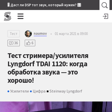
🎚 Даст ли DSP тот звук, который нужен? 🎛
naumov
Тест
•
01 марта 2021 в 09:00
36
6
Тест стримера/усилителя
Lyngdorf TDAI 1120: когда
обработка звука — это
хорошо!
Усилители
Цифра
Steinway Lyngdorf