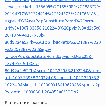
_evo_buckets=165609%2C165598%2C188872%
2C194277%2C224404%2C224373%2C176818&_t
=gps-id%3AaerPdpSubstituteRcmd%2Cscm-
url%3A1007.33958.210224.0%2Cpvid%3Ad2c5c0
28-1374-4e15-b33b-
80d92a4e527b%2Ctpp_buckets%3A21387%230
%23257389%232&gps-
id=aerPdpSubstituteRcmd&pvid=d2c5c028-
1374-4e15-b33b-
80d92a4e527b&scm=1007.33958.210224.0&scm-
url=1007.33958.210224.0&scm_id=1007.33958.2
10224.0&sku_id=10000001841067048&spm=a2g
2w.detail.1000060.1.264956a6f5ODo2
В описании сказано