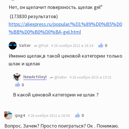
Нет, он щелачит поверхность. щелак gel"
(173830 результатов)
https://aliexpress.ru/popular/%D1%89%D0%B5%D0
%BB%D0%B0%D0%BA-gel.html
0
Valter
@Past
26 ноября 2021 в 18:24
Именно щелак,в такой ценовой категории только
шлак и щелак
NewArtVinyl
@Valter
26 ноября 2021 в 19:31
0
В какой ценовой категории не шлак ?
0
ipxg4
26 ноября 2021 в 18:58
Вопрос. Зачем? Просто поиграться? Ок . Понимаю.