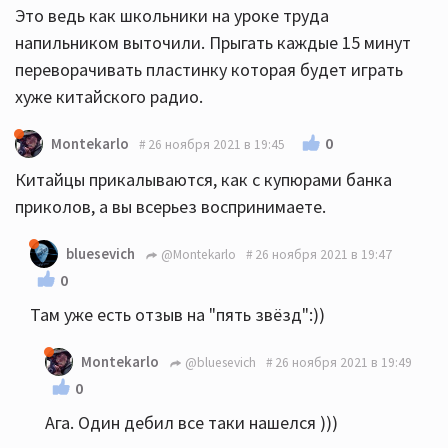
Это ведь как школьники на уроке труда
напильником выточили. Прыгать каждые 15 минут
переворачивать пластинку которая будет играть
хуже китайского радио.
0
Montekarlo
26 ноября 2021 в 19:45
Китайцы прикалываются, как с купюрами банка
приколов, а вы всерьез воспринимаете.
bluesevich
@Montekarlo
26 ноября 2021 в 19:47
0
Там уже есть отзыв на "пять звёзд":))
Montekarlo
@bluesevich
26 ноября 2021 в 19:49
0
Ага. Один дебил все таки нашелся )))