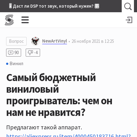
🎚 Даст ли DSP тот звук, который нужен? 🎛
NewArtVinyl
Вопрос
26 ноября 2021 в 12:25
90
-4
Винил
Самый бюджетный
виниловый
проигрыватель: чем он
нам не нравится?
Предлагают такой аппарат.
https://aliexpress.ru/item/4000450183716.html?