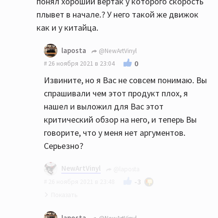
понял хороший вертак у которого скорость
плывет в начале.? У него такой же движок
как и у китайца.
laposta
@NewArtVinyl
0
26 ноября 2021 в 23:04
Извините, но я Вас не совсем понимаю. Вы
спрашивали чем этот продукт плох, я
нашел и выложил для Вас этот
критический обзор на него, и теперь Вы
говорите, что у меня нет аргументов.
Серьезно?
NewArtVinyl
@laposta
-3
26 ноября 2021 в 23:48
Технического анализа нет, сайт Стерео
laposta