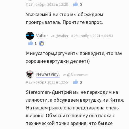
сказать-это тоже ....не очень-то,потому что
0
27 ноября 2021 в 12:28
есть мнение эксперта ,которому я
Уважаемый Виктор мы обсуждаем
доверяю,вот когда г-н Горбатов
проигрыватель. Прочтите вопрос.
скажет,что ваши поделки достойны
внимания,я соглашусь с ним и возможно
Valter
@Valter
29 ноября 2021 в 09:53
даже захочу посмотреть и послушать.А
1
пока извиняйте))
Минусаторы,аргументы приведите,что nav
хорошие вертушки делает))
NewArtVinyl
@Stereoman
0
27 ноября 2021 в 12:55
Stereoman-Дмитрий мы не переходим на
личности, а обсуждаем вертушку из Китая.
На нашем рынке она представлена очень
широко. Объясните почему она плоха с
технической точки зрения, что бы все