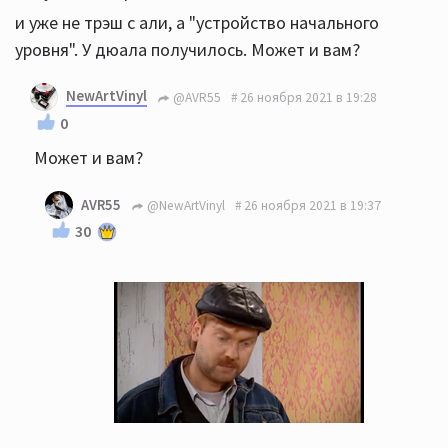
и уже не трэш с али, а "устройство начального
уровня". У дюала получилось. Может и вам?
NewArtVinyl
@AVR55
26 ноября 2021 в 19:28
0
Может и вам?
AVR55
@NewArtVinyl
26 ноября 2021 в 19:37
30