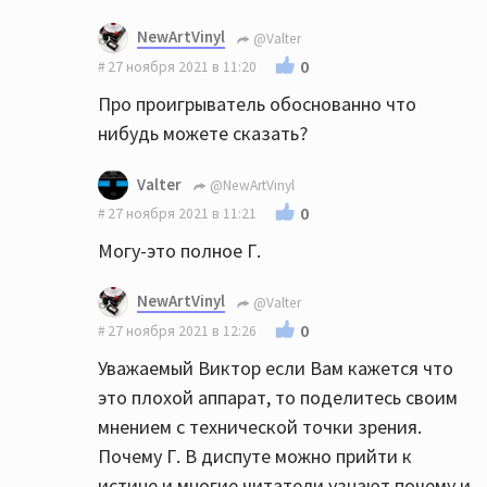
С чего вы решили,что я либерал?Я
NewArtVinyl
@Valter
например сторонник Пиночета,Тэтчер-я
0
27 ноября 2021 в 11:20
антикоммунист и сторонник свободного
Про проигрыватель обоснованно что
рынка,чтобы государство меньше лезло в
нибудь можете сказать?
экономику.
А скинхедов,нацистов я не люблю,потому
Valter
@NewArtVinyl
что они ничего хорошего для страны
0
27 ноября 2021 в 11:21
сделать не могут.И исторические примеры
Могу-это полное Г.
этому есть.Достаточно посмотреть
кинохронику Германии в 1945 году,чтобы
NewArtVinyl
@Valter
это понять.
0
27 ноября 2021 в 12:26
Уважаемый Виктор если Вам кажется что
это плохой аппарат, то поделитесь своим
мнением с технической точки зрения.
Почему Г. В диспуте можно прийти к
истине и многие читатели узнают почему и