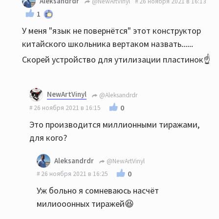
Aleksandrdr
@NewArtVinyl
26 ноября 2021 в 16:13
1
У меня "язык не повернётся" этот конструктор
китайского школьника вертаком назвать......
Скорей устройство для утилизации пластинок☝️
NewArtVinyl
@Aleksandrdr
0
26 ноября 2021 в 16:15
Это производится миллионными тиражами,
для кого?
Aleksandrdr
@NewArtVinyl
0
26 ноября 2021 в 16:25
Уж больно я сомневаюсь насчёт
милиооонных тиражей😆