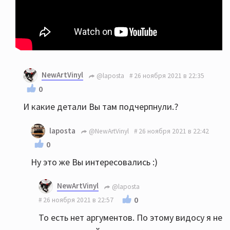
NewArtVinyl
@laposta
26 ноября 2021 в 22:35
0
И какие детали Вы там подчерпнули.?
laposta
@NewArtVinyl
26 ноября 2021 в 22:42
0
Ну это же Вы интересовались :)
NewArtVinyl
@laposta
0
26 ноября 2021 в 22:57
То есть нет аргументов. По этому видосу я не