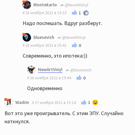
Montekarlo
@NewArtVinyl
1
26 ноября 2021 в 19:33
Надо поспешать. Вдруг разберут.
bluesevich
@NewArtVinyl
0
26 ноября 2021 в 19:41
Современно, это ипотека:))
NewArtVinyl
@bluesevich
0
26 ноября 2021 в 19:44
Одновременно
1
Wadim
27 ноября 2021 в 15:14
Вот это уже проигрыватель. С этим ЭПУ. Случайно
наткнулся.