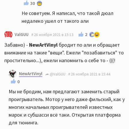
30
Не советуем. Я написал, что такой дюал
недалеко ушел от такого али
2
ValGUU
26 ноября 2021 в 15:13
Забавно) -
NewArtVinyl
бродит по али и обращает
внимание на такие "вещи". Ежели "позабавиться" то
простительно...), ежели напомнить о себе то - (((!
NewArtVinyl
@ValGUU
26 ноября 2021 в 15:44
0
Мы не бродим, нам предлагают заменить старый
проигрыватель. Мотор у него даже фильский, как у
многих начальных проигрывателей известных
марок и субшасси всё таки. Открытая платформа
для тюнинга.