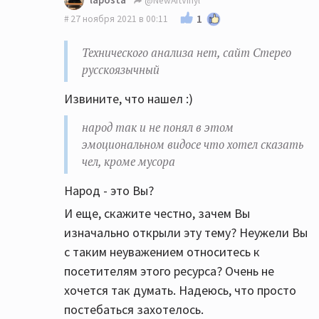
@NewArtVinyl
русскоязычный ,народ так и не понял в
1
27 ноября 2021 в 00:11
этом эмоциональном видосе что хотел
сказать чел, кроме мусора. Ведь
Технического анализа нет, сайт Стерео
некоторые покупают винтажные иглы с
русскоязычный
прижимом 5 грамм и говорят, что звук
Извините, что нашел :)
отменный и антискейтинг ненужен. Многие
музыкальные центры 80-х прошлого века
народ так и не понял в этом
были оборудованы такими эпу, причем
эмоциональном видосе что хотел сказать
названия фирм у всех на слуху.
чел, кроме мусора
Народ - это Вы?
И еще, скажите честно, зачем Вы
изначально открыли эту тему? Неужели Вы
с таким неуважением относитесь к
посетителям этого ресурса? Очень не
хочется так думать. Надеюсь, что просто
постебаться захотелось.