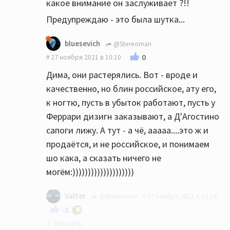
какое внимание он заслуживает ?!!
Предупреждаю - это была шутка...
bluesevich
@Stereoman
0
27 ноября 2021 в 10:10
Дима, они растерялись. Вот - вроде и
качественно, но блин российское, ату его,
к ногтю, пусть в убыток работают, пусть у
Феррари дизигн заказывают, а Д'Агостино
сапоги лижу. А тут - а чё, ааааа....это ж и
продаётся, и не российское, и понимаем
шо кака, а сказать ничего не
могём:))))))))))))))))))))
Valter
@Stereoman
27 ноября 2021 в 11:18
-3