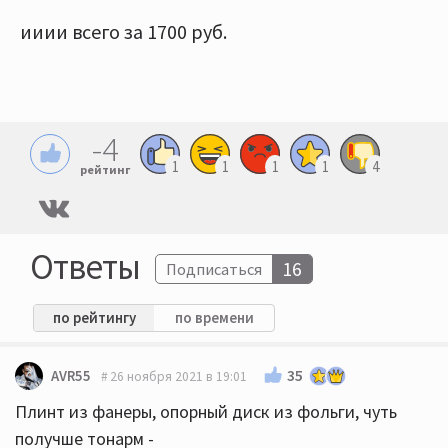
ииии всего за 1700 руб.
-4
1
1
1
1
4
рейтинг
Ответы
16
Подписаться
по рейтингу
по времени
35
AVR55
26 ноября 2021 в 19:01
Плинт из фанеры, опорный диск из фольги, чуть
получше тонарм -