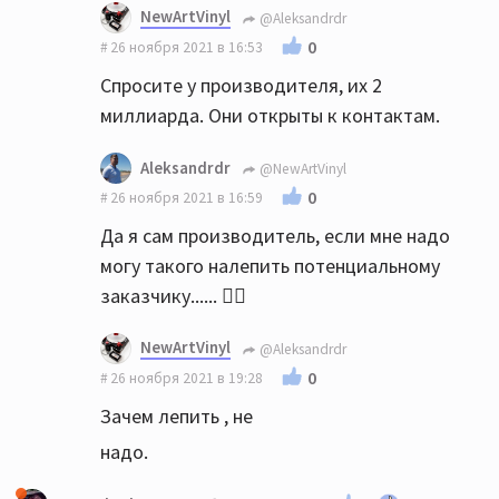
NewArtVinyl
@Aleksandrdr
0
26 ноября 2021 в 16:53
Спросите у производителя, их 2
миллиарда. Они открыты к контактам.
Aleksandrdr
@NewArtVinyl
0
26 ноября 2021 в 16:59
Да я сам производитель, если мне надо
могу такого налепить потенциальному
заказчику...... 🤦‍♂️
NewArtVinyl
@Aleksandrdr
0
26 ноября 2021 в 19:28
Зачем лепить , не
надо.