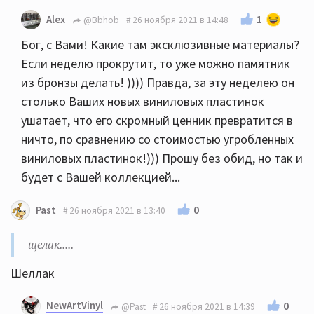
1
Alex
@Bbhob
26 ноября 2021 в 14:48
Бог, с Вами! Какие там эксклюзивные материалы?
Если неделю прокрутит, то уже можно памятник
из бронзы делать! )))) Правда, за эту неделею он
столько Ваших новых виниловых пластинок
ушатает, что его скромный ценник превратится в
ничто, по сравнению со стоимостью угробленных
виниловых пластинок!))) Прошу без обид, но так и
будет с Вашей коллекцией...
0
Past
26 ноября 2021 в 13:40
щелак.....
Шеллак
NewArtVinyl
0
@Past
26 ноября 2021 в 14:39