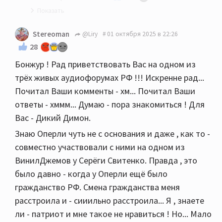
Ответ Леонида:
Stereoman
@Liry
01 октября 2025 в 22:26
Всё, что написано - полная чушь. Дима был
28
пьян и мало что помнит. Впрочем пьян так же,
Бонжур ! Рад приветствовать Вас на одном из
как и я. Выпили 0,7 виски на двоих:)) И почти
трёх живых аудиофорумах РФ !!! Искренне рад...
без закуски.
Почитал Ваши комменты - хм... Почитал Ваши
Настройка ЗА ДЕНЬГИ проводилась на другой
ответы - хммм... Думаю - пора знакомиться ! Для
вертушке, на выставке, tw-acoustics. В данном
Вас - Дикий Димон.
же случае я сам допустил ошибку, уменьшив
Знаю Оперли чуть не с основания и даже , как то -
вес на грамм, но бас всё одно не появился,
совместно участвовали с ними на одном из
когда всё вернули на исходную. Имеется в
ВинилДжемов у Серёги Свитенко. Правда , это
виду ДИНАМИКУ баса, а не его количество.
было давно - когда у Оперли ещё было
Если Дмитрий не помнит всех подробностей,
гражданство РФ. Смена гражданства меня
на выставке я ему всё напомню.
расстроила и - сииильно расстроила... Я , знаете
До встречи на следующей неделе!
ли - патриот и мне такое не нравиться ! Но... Мало