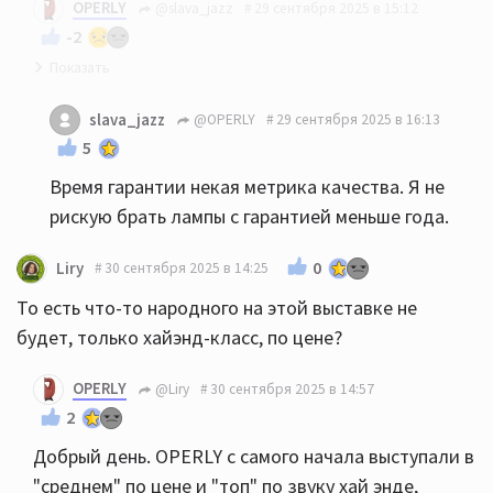
OPERLY
@slava_jazz
29 сентября 2025 в 15:12
-2
Ну мы исходили из отзывов и из доступности
slava_jazz
@OPERLY
29 сентября 2025 в 16:13
допоставки. PSVANE имели хороший рейтинг и
5
некоторые коллеги о них хорошо отзывались (о
Время гарантии некая метрика качества. Я не
лампах). До гарантии дело не долшло, там сразу
рискую брать лампы с гарантией меньше года.
все поломалось (
0
Liry
30 сентября 2025 в 14:25
То есть что-то народного на этой выставке не
будет, только хайэнд-класс, по цене?
OPERLY
@Liry
30 сентября 2025 в 14:57
2
Добрый день. OPERLY с самого начала выступали в
"среднем" по цене и "топ" по звуку хай энде,