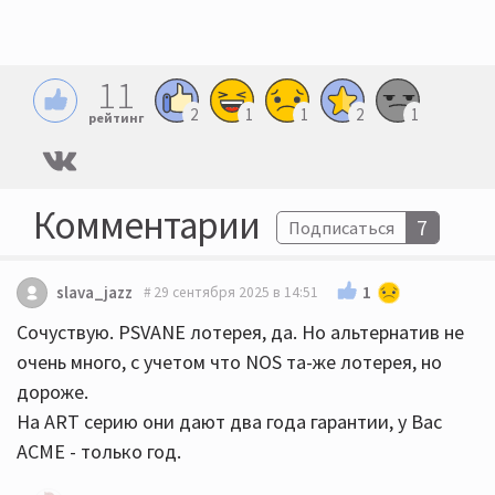
11
2
1
1
2
1
рейтинг
Комментарии
7
Подписаться
1
slava_jazz
29 сентября 2025 в 14:51
Сочуствую. PSVANE лотерея, да. Но альтернатив не
очень много, с учетом что NOS та-же лотерея, но
дороже.
На ART серию они дают два года гарантии, у Вас
ACME - только год.