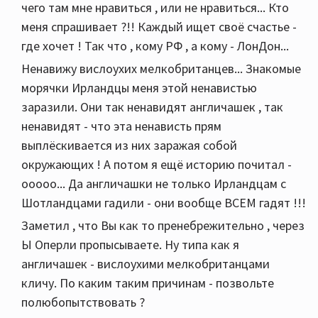
PS фоник же Phasemation так и не
чего там мне нравиться , или не нравиться... Кто
согласовался по сопротивлению картриджа.
меня спрашивает ?!! Каждый ищет своё счастье -
(Pioneer PC-MC7)
где хочет ! Так что , кому РФ , а кому - ЛонДон...
Ненавижу вислоухих мелкобританцев... Знакомые
морячки Ирландцы меня этой ненавистью
заразили. Они так ненавидят англичашек , так
ненавидят - что эта ненависть прям
выплёскивается из них заражая собой
окружающих ! А потом я ещё историю почитал -
ооооо... Да англичашки не только Ирландцам с
Шотландцами гадили - они вообще ВСЕМ гадят !!!
Заметил , что Вы как то пренебрежительно , через
Ы Оперли пропысываете. Ну типа как я
англичашек - вислоухими мелкобританцами
кличу. По каким таким причинам - позвольте
полюбопытствовать ?