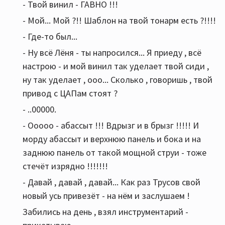
- Твой винил - ГАВНО !!!
- Мой... Мой ?!! Шаблон на твой тонарм есть ?!!!!
- Где-то был...
- Ну всё Лёня - ты напросился... Я приеду , всё
настрою - и мой винил так уделает твой сиди ,
ну так уделает , ооо... Сколько , говоришь , твой
привод с ЦАПам стоят ?
- ..00000.
- Ооооо - абассыт !!! Вдрызг и в брызг !!!!! И
морду абассыт и верхнюю панель и бока и на
заднюю панель от такой мощной струи - тоже
стечёт изрядно !!!!!!!
- Давай , давай , давай... Как раз Трусов свой
новый усь привезёт - на нём и заслушаем !
Забились на день , взял инструментарий -