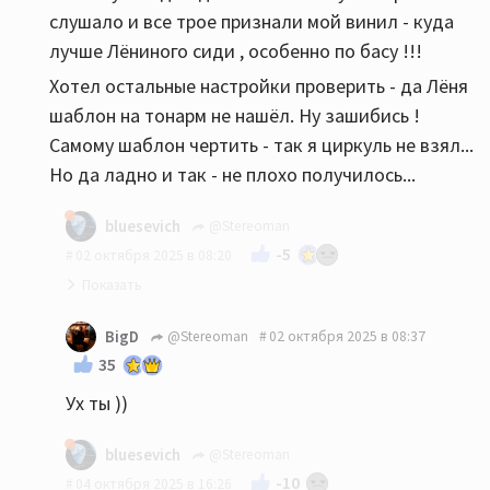
слушало и все трое признали мой винил - куда
лучше Лёниного сиди , особенно по басу !!!
Хотел остальные настройки проверить - да Лёня
шаблон на тонарм не нашёл. Ну зашибись !
Самому шаблон чертить - так я циркуль не взял...
Но да ладно и так - не плохо получилось...
bluesevich
@Stereoman
-5
02 октября 2025 в 08:20
Конечно заходи, будем рады🤗
BigD
@Stereoman
02 октября 2025 в 08:37
35
Ух ты ))
bluesevich
@Stereoman
-10
04 октября 2025 в 16:26