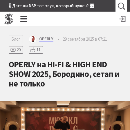
🎚 Даст ли DSP тот звук, который нужен? 🎛
OPERLY
Блог
•
29 сентября 2025 в 07:21
20
11
OPERLY на HI-FI & HIGH END
SHOW 2025, Бородино, сетап и
не только