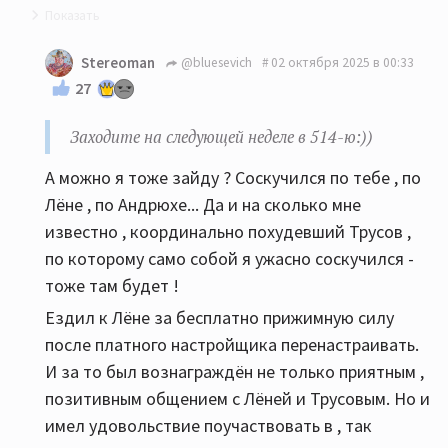
Нуууу...в общем-то изначально бренд российский.
Stereoman
@bluesevich
02 октября 2025 в 00:33
Даже претерпевший разделение. А ныне
27
великобританский:)) Ну и видимо ностальгия:))
Заходите на следующей неделе в 514-ю:))
Заходите на следующей неделе в 514-ю:))
PS а перечисленных вами в соседней ветке Трусов,
А можно я тоже зайду ? Соскучился по тебе , по
Перевезенцев и пр. к какой категории вы
Лёне , по Андрюхе... Да и на сколько мне
относите?
известно , координально похудевший Трусов ,
по которому само собой я ужасно соскучился -
тоже там будет !
Ездил к Лёне за бесплатно прижимную силу
после платного настройщика перенастраивать.
И за то был вознаграждён не только приятным ,
позитивным общением с Лёней и Трусовым. Но и
имел удовольствие поучаствовать в , так