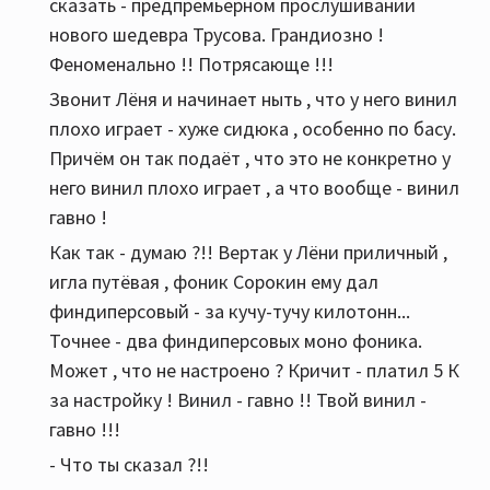
сказать - предпремьерном прослушивании
нового шедевра Трусова. Грандиозно !
Феноменально !! Потрясающе !!!
Звонит Лёня и начинает ныть , что у него винил
плохо играет - хуже сидюка , особенно по басу.
Причём он так подаёт , что это не конкретно у
него винил плохо играет , а что вообще - винил
гавно !
Как так - думаю ?!! Вертак у Лёни приличный ,
игла путёвая , фоник Сорокин ему дал
финдиперсовый - за кучу-тучу килотонн...
Точнее - два финдиперсовых моно фоника.
Может , что не настроено ? Кричит - платил 5 К
за настройку ! Винил - гавно !! Твой винил -
гавно !!!
- Что ты сказал ?!!