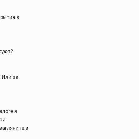
крытия в
суют?
. Или за
алоге я
вои
загляните в