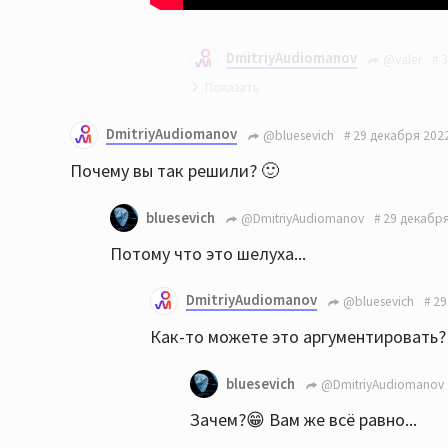
DmitriyAudiomanov
@valer
3
На вкус и цвет... 🙂
DmitriyAudiomanov
@bluesevich
29 декабря 2022
Почему вы так решили? 🙂
bluesevich
@DmitriyAudiomanov
29 декабря
Потому что это шелуха...
DmitriyAudiomanov
@bluesevich
29
Как-то можете это аргументировать?
bluesevich
@DmitriyAudiomanov
Зачем?😁 Вам же всё равно...