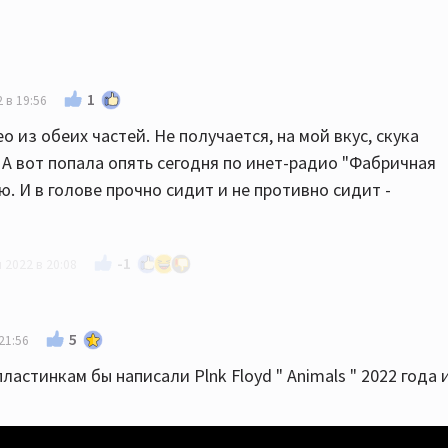
1
 в 19:56
 из обеих частей. Не получается, на мой вкус, скука
 А вот попала опять сегодня по инет-радио "Фабричная
. И в голове прочно сидит и не противно сидит -
-1
 2022 в 20:08
 лет двадцать. И пока не надоело...
5
21:56
ластинкам бы написали Plnk Floyd " Animals " 2022 года