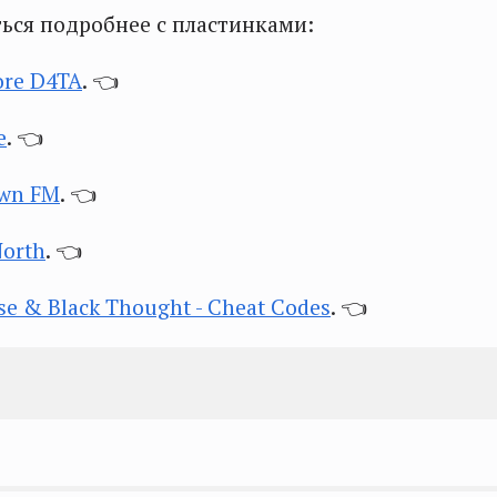
ься подробнее с пластинками:
ore D4TA
. 👈
e
. 👈
awn FM
. 👈
North
. 👈
e & Black Thought - Cheat Codes
. 👈