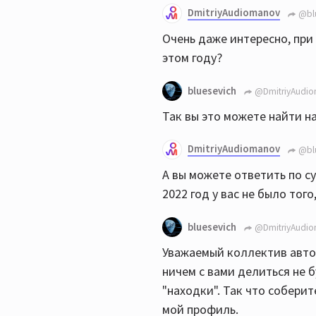
DmitriyAudiomanov
@blu
Очень даже интересно, при
этом году?
bluesevich
@DmitriyAudi
Так вы это можете найти н
DmitriyAudiomanov
@blu
А вы можете ответить по су
2022 год у вас не было тог
bluesevich
@DmitriyAudi
Уважаемый коллектив автор
ничем с вами делиться не б
"находки". Так что собери
мой профиль.