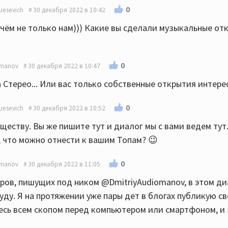
0
esevich
30 декабря 2022 в 10:42
 чём не только нам))) Какие вы сделали музыкальные от
0
omanov
30 декабря 2022 в 10:47
а Стерео... Или вас только собственные открытия интере
0
esevich
30 декабря 2022 в 10:52
ществу. Вы же пишите тут и диалог мы с вами ведем тут
о, что можно отнести к вашим Топам? 😉
0
omanov
30 декабря 2022 в 11:05
ов, пишущих под ником @DmitriyAudiomanov, в этом ди
уду. Я на протяжении уже пары дет в блогах публикую с
тесь всем скопом перед компьютером или смартфоном, и 