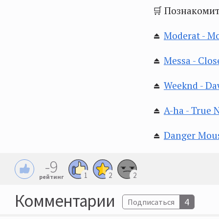
🛒 Познакомит
⏏️
Moderat - M
⏏️
Messa - Clos
⏏️
Weeknd - D
⏏️
A-ha - True 
⏏️
Danger Mous
-9
1
2
2
рейтинг
Комментарии
4
Подписаться