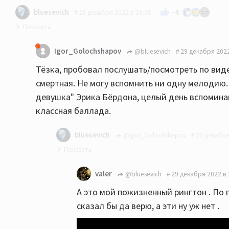
-4
bluesevich
29 декабря 2022 в 19:38
Типа не берут, так дай хоть на видосе похвалю?
Igor_Golochshapov
@bluesevich
29 декабря 2022
Тёзка, пробовал послушать/посмотреть по видео
смертная. Не могу вспомнить ни одну мелодию.
девушка" Эрика Бёрдона, целый день вспоминаю
классная баллада.
bluesevich
@Igor_Golochshapov
29 декабря
Вот эта вещь стоит у меня на рингтоне уже
valer
@bluesevich
29 декабря 2022 в 
А это мой пожизненный рингтон . По п
сказал бы да верю, а эти ну уж нет .