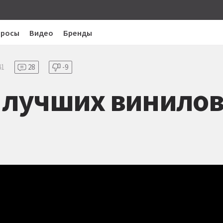
просы
Видео
Бренды
41
28
-9
0 лучших винило