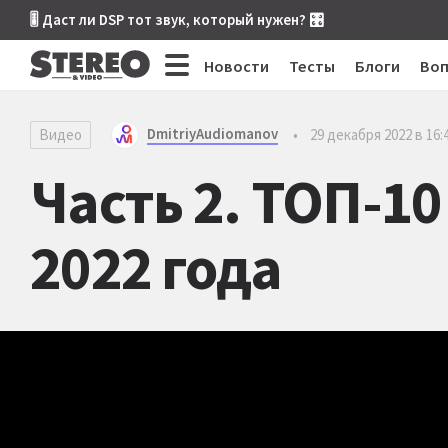
🎚 Даст ли DSP тот звук, который нужен? 🎛
Новости
Тесты
Блоги
Во
DmitriyAudiomanov
Видео
•
29 декабря 2022 в 16:
Часть 2. ТОП-1
2022 года