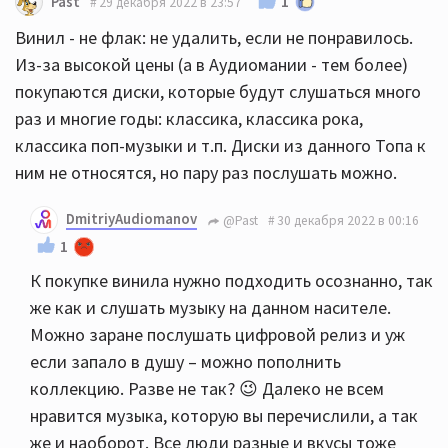
1
Past
29 декабря 2022 в 23:57
Винил - не флак: не удалить, если не понравилось.
Из-за высокой цены (а в Аудиомании - тем более)
покупаются диски, которые будут слушаться много
раз и многие годы: классика, классика рока,
классика поп-музыки и т.п. Диски из данного Топа к
ним не относятся, но пару раз послушать можно.
DmitriyAudiomanov
@Past
30 декабря 2022 в 00:16
1
К покупке винила нужно подходить осознанно, так
же как и слушать музыку на данном насителе.
Можно заране послушать цифровой релиз и уж
если запало в душу – можно пополнить
коллекцию. Разве не так? 😉 Далеко не всем
нравится музыка, которую вы перечислили, а так
же и наоборот. Все люди разные и вкусы тоже