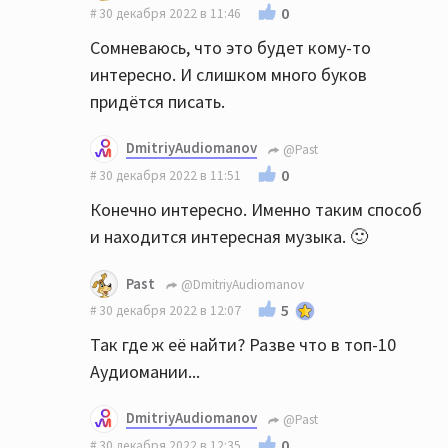
0
30 декабря 2022 в 11:46
Сомневаюсь, что это будет кому-то
интересно. И слишком много буков
придётся писать.
DmitriyAudiomanov
@Past
0
30 декабря 2022 в 11:51
Конечно интересно. Именно таким способ
и находится интересная музыка. 🙂
Past
@DmitriyAudiomanov
5
30 декабря 2022 в 12:07
Так где ж её найти? Разве что в топ-10
Аудиомании...
DmitriyAudiomanov
@Past
0
30 декабря 2022 в 12:35