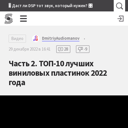
🎚 Даст ли DSP тот звук, который нужен? 🎛
DmitriyAudiomanov
Видео
•
29 декабря 2022 в 16:41
28
-9
Часть 2. ТОП-10 лучших
виниловых пластинок 2022
года