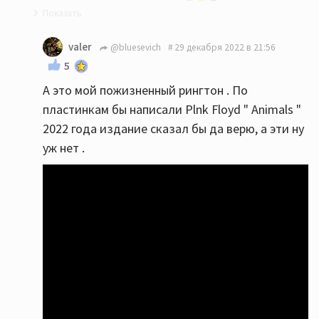
Вот эта вещь стоит у меня на рингтоне уже лет
valer
@bluesevich
29 декабря 2022 в 21:56
двадцать. И пока не надоело...
5
А это мой пожизненный рингтон . По
пластинкам бы написали Plnk Floyd " Animals "
2022 года издание сказал бы да верю, а эти ну
уж нет .