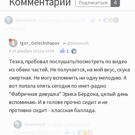
Комментарии
4
Подписаться
-4
bluesevich
29 декабря 2022 в 19:38
Типа не берут, так дай хоть на видосе похвалю?
Igor_Golochshapov
@bluesevich
1
29 декабря 2022 в 19:56
Тёзка, пробовал послушать/посмотреть по видео
из обеих частей. Не получается, на мой вкус, скука
смертная. Не могу вспомнить ни одну мелодию. А
вот попала опять сегодня по инет-радио
"Фабричная девушка" Эрика Бёрдона, целый день
вспоминаю. И в голове прочно сидит и не
противно сидит - классная баллада.
bluesevich
@Igor_Golochshapov
-1
29 декабря 2022 в 20:08