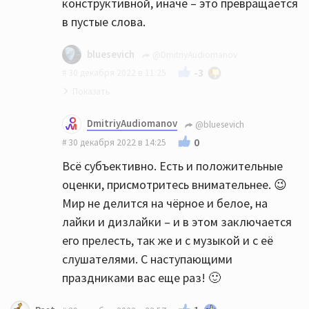
конструктивной, иначе – это превращается
в пустые слова.
bluesevich
@DmitriyAudiomanov
-3
30 декабря 2022 в 11:25
Конструктивной? Ну уж извините, здесь
DmitriyAudiomanov
@bluesevich
свободный портал, я лично вам ничего не
0
30 декабря 2022 в 14:25
должен и ничем не обязан, так что
Всё субъективно. Есть и положительные
"конструктивная критика" - это то, что под
оценки, присмотритесь внимательнее. 😉
вашими "обзорами" лишь только негатив.
Мир не делится на чёрное и белое, на
Либо вообще люди не обращают
лайки и дизлайки – и в этом заключается
внимания... Коллектив однако:)))
его прелесть, так же и с музыкой и с её
слушателями. С наступающими
праздниками вас еще раз! 🙂