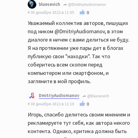
bluesevich
@DmitriyAudiomanov
0
30 декабря 2022 в 11:05
Уважаемый коллектив авторов, пишущих
под ником @DmitriyAudiomanov, в этом
диалоге я ничем с вами делиться не буду.
Я на протяжении уже пары дет в блогах
публикую свои "находки". Так что
соберитесь всем скопом перед
компьютером или смартфоном, и
загляните в мой профиль.
DmitriyAudiomanov
@bluesevich
0
30 декабря 2022 в 11:10
Игорь, спасибо делитесь своим мнением и
рекламируете тут себя, как автора некого
контента. Однако, критика должна быть