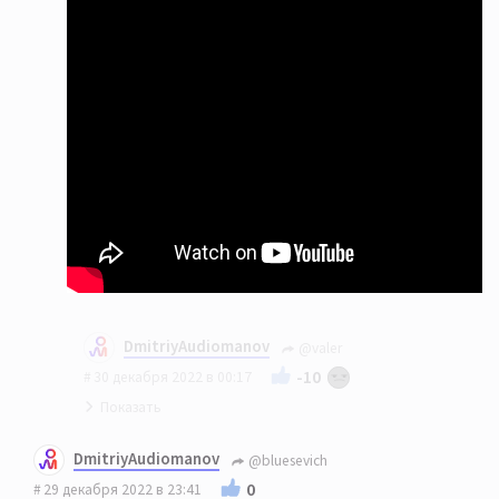
DmitriyAudiomanov
@valer
-10
30 декабря 2022 в 00:17
На вкус и цвет... 🙂
DmitriyAudiomanov
@bluesevich
0
29 декабря 2022 в 23:41