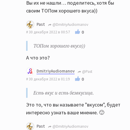
Вы их не нашли… поделитесь, хотя бы
своим ТОПом хорошего вкуса))
Past
@DmitriyAudiomanov
0
30 декабря 2022 в 00:57
ТОПом хорошего вкуса))
А что это?
DmitriyAudiomanov
@Past
0
30 декабря 2022 в 01:19
Есть вкус и есть безвкусица.
Это то, что вы называете "вкусом", будет
интересно узнать ваше мнение. 🙂
Past
@DmitriyAudiomanov