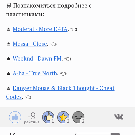
🛒 Познакомиться подробнее с
пластинками:
⏏️
Moderat - More D4TA
. 👈
⏏️
Messa - Close
. 👈
⏏️
Weeknd - Dawn FM
. 👈
⏏️
A-ha - True North
. 👈
⏏️
Danger Mouse & Black Thought - Cheat
Codes
. 👈
-9
1
2
2
рейтинг