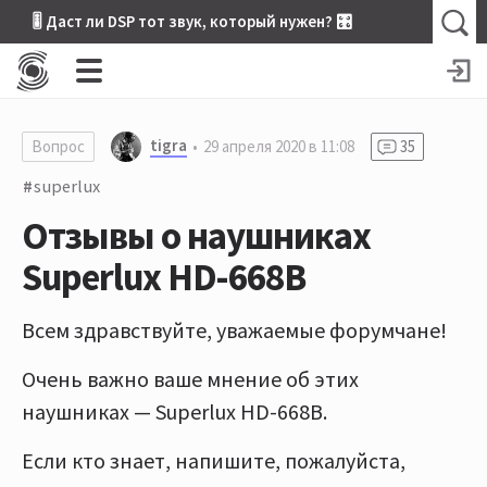
🎚 Даст ли DSP тот звук, который нужен? 🎛
tigra
Вопрос
29 апреля 2020 в 11:08
35
superlux
Отзывы о наушниках
Superlux HD-668B
Всем здравствуйте, уважаемые форумчане!
Очень важно ваше мнение об этих
наушниках — Superlux HD-668B.
Если кто знает, напишите, пожалуйста,