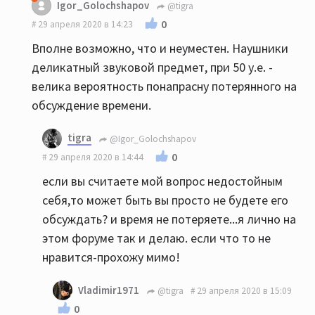
Igor_Golochshapov
@tigra
0
29 апреля 2020 в 14:23
Вполне возможно, что и неуместен. Наушники
деликатный звуковой предмет, при 50 у.е. -
велика вероятность понапрасну потерянного на
обсуждение времени.
tigra
@Igor_Golochshapov
0
29 апреля 2020 в 14:44
если вы считаете мой вопрос недостойным
себя,то может быть вы просто не будете его
обсуждать? и время не потеряете...я лично на
этом форуме так и делаю. если что то не
нравится-прохожу мимо!
Vladimir1971
@tigra
29 апреля 2020 в 15:09
0