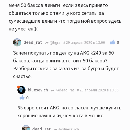
меня 50 баксов деньги! если здесь принято
общаться только с теми ,у кого сетапы за
сумасшедшие деньги -то тогда мой вопрос здесь
не уместен(((
0
dead_rat
@tigra
29 апреля 2020 в 13:00
Зачем покупать подделку на AKG k240 за 50
баксов, когда оригинал стоит 50 баксов?
Разберитесь как заказать из-за бугра и будет
счастье.
bluesevich
@dead_rat
29 апреля 2020 в 13:06
0
65 евро стоят AKG, но согласен, лучше купить
хорошие наушники, чем кота в мешке.
dead_rat
@bluesevich