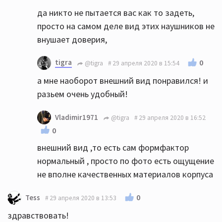
да никто не пытается вас как то задеть,
просто на самом деле вид этих наушников не
внушает доверия,
tigra
0
@tigra
29 апреля 2020 в 15:54
а мне наоборот внешний вид понравился! и
разьем очень удобный!
Vladimir1971
@tigra
29 апреля 2020 в 16:52
0
внешний вид ,то есть сам формфактор
нормальный , просто по фото есть ощущение
не вполне качественных материалов корпуса
0
Tess
29 апреля 2020 в 13:53
здравствовать!