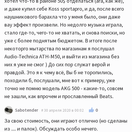
хотел что-то в районе 50$ отделаться (ага, как же),
и даже купил себе Koss sportapro, и да, после всего
наушникового барахла что у меня было, они даже
вау эффект произвели. Но недолго музыка играла,
стало где-то, чего-то не хватать, и снова поиски, но
уже с более поднятым бюджетом. В итоге после
некоторго мытарства по магазинам я послушал
Audio-Technica ATH-M50, и выйти из магазина без
них я уже не смог ) До сих пор служат верой и
правдой. Это я к чему всё, Вы б не торопились,
походили б, послушали, мне вот к примеру, уже
точно не помню модель AKG 500 - какие-то, совсем
не зашли, как впрочем и прославленный Beats.
0
Sabotender
30 апреля 2020 в 00:02
За свою стоимость, они играют отлично (но сделаны
из .... и палок). Обсуждать особо нечего.