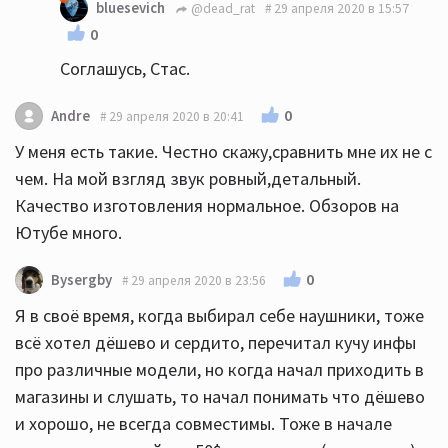
bluesevich
@dead_rat
29 апреля 2020 в 15:57
0
Соглашусь, Стас.
0
Andre
29 апреля 2020 в 20:41
У меня есть такие. Честно скажу,сравнить мне их не с
чем. На мой взгляд звук ровный,детальный.
Качество изготовления нормальное. Обзоров на
Ютубе много.
0
Bysergby
29 апреля 2020 в 23:56
Я в своё время, когда выбирал себе наушники, тоже
всё хотел дёшево и сердито, перечитал кучу инфы
про различные модели, но когда начал приходить в
магазины и слушать, то начал понимать что дёшево
и хорошо, не всегда совместимы. Тоже в начале