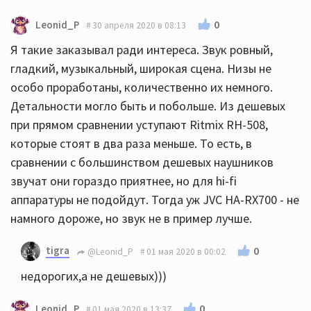
0
Leonid_P
30 апреля 2020 в 08:13
Я такие заказывал ради интереса. Звук ровный,
гладкий, музыкальный, широкая сцена. Низы не
особо проработаны, количественно их немного.
Детальности могло быть и побольше. Из дешевых
при прямом сравнении уступают Ritmix RH-508,
которые стоят в два раза меньше. То есть, в
сравнении с большинством дешевых наушников
звучат они гораздо приятнее, но для hi-fi
аппаратуры не подойдут. Тогда уж JVC HA-RX700 - не
намного дороже, но звук не в пример лучше.
tigra
0
@Leonid_P
01 мая 2020 в 00:02
недорогих,а не дешевых)))
0
Leonid_P
01 мая 2020 в 13:37