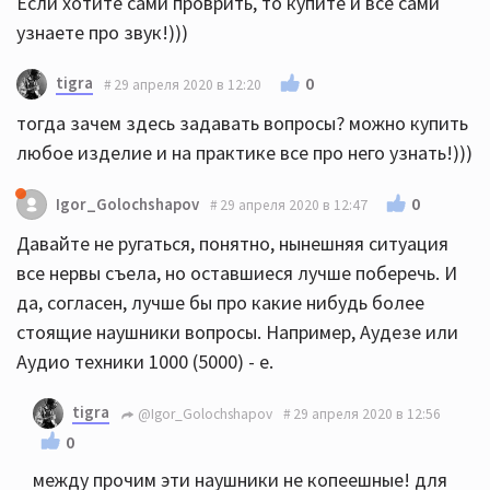
Если хотите сами проврить, то купите и все сами
узнаете про звук!)))
tigra
0
29 апреля 2020 в 12:20
тогда зачем здесь задавать вопросы? можно купить
любое изделие и на практике все про него узнать!)))
0
Igor_Golochshapov
29 апреля 2020 в 12:47
Давайте не ругаться, понятно, нынешняя ситуация
все нервы съела, но оставшиеся лучше поберечь. И
да, согласен, лучше бы про какие нибудь более
стоящие наушники вопросы. Например, Аудезе или
Аудио техники 1000 (5000) - е.
tigra
@Igor_Golochshapov
29 апреля 2020 в 12:56
0
между прочим эти наушники не копеешные! для