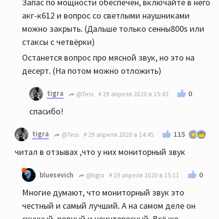
Запас по мощности обеспечен, включайте в него
акг-к612 и вопрос со светлыми наушниками
можно закрыть. (Дальше только сенны800s или
стаксы с четвёрки)
Останется вопрос про мясной звук, но это на
десерт. (На потом можно отложить)
tigra
0
@Tess
29 апреля 2020 в 15:43
спасибо!
tigra
115
@Tess
29 апреля 2020 в 14:45
читал в отзывах ,что у них мониторный звук
0
bluesevich
@tigra
29 апреля 2020 в 15:11
Многие думают, что мониторный звук это
честный и самый лучший. А на самом деле он
скучный, ровный и неинтересный. Всё же