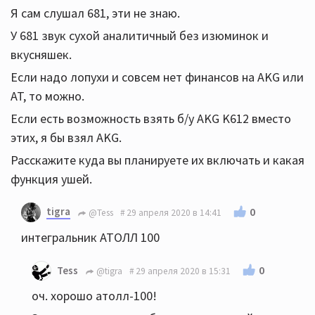
Я сам слушал 681, эти не знаю.
У 681 звук сухой аналитичный без изюминок и
вкусняшек.
Если надо лопухи и совсем нет финансов на AKG или
AT, то можно.
Если есть возможность взять б/у AKG K612 вместо
этих, я бы взял AKG.
Расскажите куда вы планируете их включать и какая
функция ушей.
tigra
0
@Tess
29 апреля 2020 в 14:41
интегральник АТОЛЛ 100
0
Tess
@tigra
29 апреля 2020 в 15:31
оч. хорошо атолл-100!