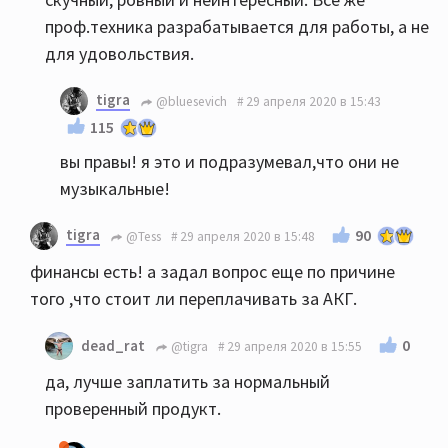
проф.техника разрабатывается для работы, а не
для удовольствия.
tigra
@bluesevich
29 апреля 2020 в 15:43
115
вы правы! я это и подразумевал,что они не
музыкальные!
tigra
90
@Tess
29 апреля 2020 в 15:48
финансы есть! а задал вопрос еще по причине
того ,что стоит ли переплачивать за АКГ.
0
dead_rat
@tigra
29 апреля 2020 в 15:55
да, лучше заплатить за нормальный
проверенный продукт.