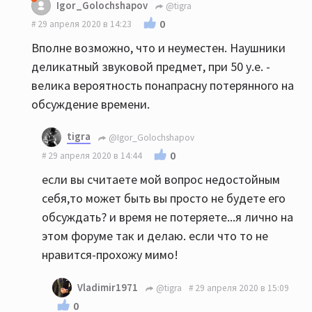
Igor_Golochshapov
@tigra
0
29 апреля 2020 в 14:23
Вполне возможно, что и неуместен. Наушники
деликатный звуковой предмет, при 50 у.е. -
велика вероятность понапрасну потерянного на
обсуждение времени.
tigra
@Igor_Golochshapov
0
29 апреля 2020 в 14:44
если вы считаете мой вопрос недостойным
себя,то может быть вы просто не будете его
обсуждать? и время не потеряете...я лично на
этом форуме так и делаю. если что то не
нравится-прохожу мимо!
Vladimir1971
@tigra
29 апреля 2020 в 15:09
0