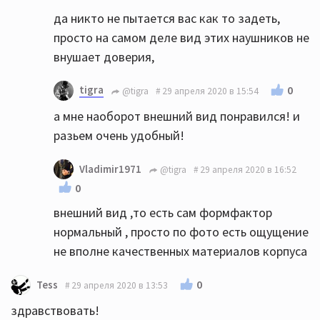
да никто не пытается вас как то задеть,
просто на самом деле вид этих наушников не
внушает доверия,
tigra
0
@tigra
29 апреля 2020 в 15:54
а мне наоборот внешний вид понравился! и
разьем очень удобный!
Vladimir1971
@tigra
29 апреля 2020 в 16:52
0
внешний вид ,то есть сам формфактор
нормальный , просто по фото есть ощущение
не вполне качественных материалов корпуса
0
Tess
29 апреля 2020 в 13:53
здравствовать!