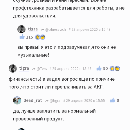
проф.техника разрабатывается для работы, а не
для удовольствия.
tigra
@bluesevich
29 апреля 2020 в 15:43
115
вы правы! я это и подразумевал,что они не
музыкальные!
tigra
90
@Tess
29 апреля 2020 в 15:48
финансы есть! а задал вопрос еще по причине
того ,что стоит ли переплачивать за АКГ.
0
dead_rat
@tigra
29 апреля 2020 в 15:55
да, лучше заплатить за нормальный
проверенный продукт.