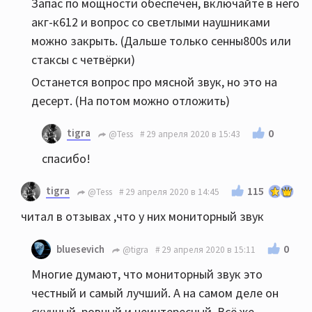
Запас по мощности обеспечен, включайте в него
акг-к612 и вопрос со светлыми наушниками
можно закрыть. (Дальше только сенны800s или
стаксы с четвёрки)
Останется вопрос про мясной звук, но это на
десерт. (На потом можно отложить)
tigra
0
@Tess
29 апреля 2020 в 15:43
спасибо!
tigra
115
@Tess
29 апреля 2020 в 14:45
читал в отзывах ,что у них мониторный звук
0
bluesevich
@tigra
29 апреля 2020 в 15:11
Многие думают, что мониторный звук это
честный и самый лучший. А на самом деле он
скучный, ровный и неинтересный. Всё же