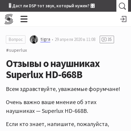
🎚 Даст ли DSP тот звук, который нужен? 🎛
tigra
Вопрос
29 апреля 2020 в 11:08
35
superlux
Отзывы о наушниках
Superlux HD-668B
Всем здравствуйте, уважаемые форумчане!
Очень важно ваше мнение об этих
наушниках — Superlux HD-668B.
Если кто знает, напишите, пожалуйста,