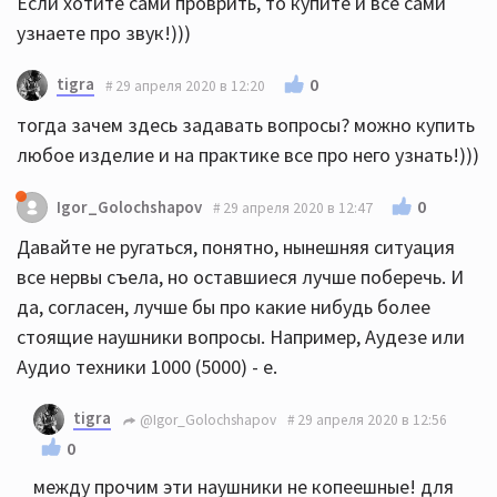
Если хотите сами проврить, то купите и все сами
узнаете про звук!)))
tigra
0
29 апреля 2020 в 12:20
тогда зачем здесь задавать вопросы? можно купить
любое изделие и на практике все про него узнать!)))
0
Igor_Golochshapov
29 апреля 2020 в 12:47
Давайте не ругаться, понятно, нынешняя ситуация
все нервы съела, но оставшиеся лучше поберечь. И
да, согласен, лучше бы про какие нибудь более
стоящие наушники вопросы. Например, Аудезе или
Аудио техники 1000 (5000) - е.
tigra
@Igor_Golochshapov
29 апреля 2020 в 12:56
0
между прочим эти наушники не копеешные! для