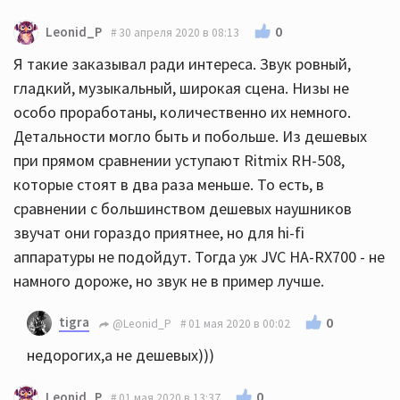
0
Leonid_P
30 апреля 2020 в 08:13
Я такие заказывал ради интереса. Звук ровный,
гладкий, музыкальный, широкая сцена. Низы не
особо проработаны, количественно их немного.
Детальности могло быть и побольше. Из дешевых
при прямом сравнении уступают Ritmix RH-508,
которые стоят в два раза меньше. То есть, в
сравнении с большинством дешевых наушников
звучат они гораздо приятнее, но для hi-fi
аппаратуры не подойдут. Тогда уж JVC HA-RX700 - не
намного дороже, но звук не в пример лучше.
tigra
0
@Leonid_P
01 мая 2020 в 00:02
недорогих,а не дешевых)))
0
Leonid_P
01 мая 2020 в 13:37