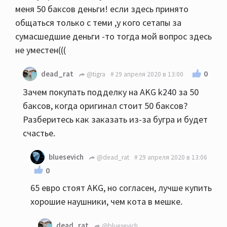
меня 50 баксов деньги! если здесь принято
общаться только с теми ,у кого сетапы за
сумасшедшие деньги -то тогда мой вопрос здесь
не уместен(((
0
dead_rat
@tigra
29 апреля 2020 в 13:00
Зачем покупать подделку на AKG k240 за 50
баксов, когда оригинал стоит 50 баксов?
Разберитесь как заказать из-за бугра и будет
счастье.
bluesevich
@dead_rat
29 апреля 2020 в 13:06
0
65 евро стоят AKG, но согласен, лучше купить
хорошие наушники, чем кота в мешке.
dead_rat
@bluesevich