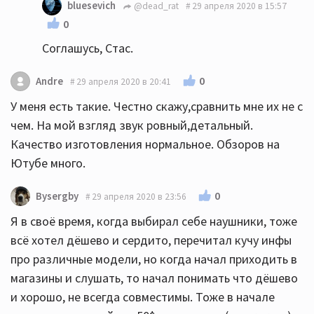
bluesevich
@dead_rat
29 апреля 2020 в 15:57
0
Соглашусь, Стас.
0
Andre
29 апреля 2020 в 20:41
У меня есть такие. Честно скажу,сравнить мне их не с
чем. На мой взгляд звук ровный,детальный.
Качество изготовления нормальное. Обзоров на
Ютубе много.
0
Bysergby
29 апреля 2020 в 23:56
Я в своё время, когда выбирал себе наушники, тоже
всё хотел дёшево и сердито, перечитал кучу инфы
про различные модели, но когда начал приходить в
магазины и слушать, то начал понимать что дёшево
и хорошо, не всегда совместимы. Тоже в начале