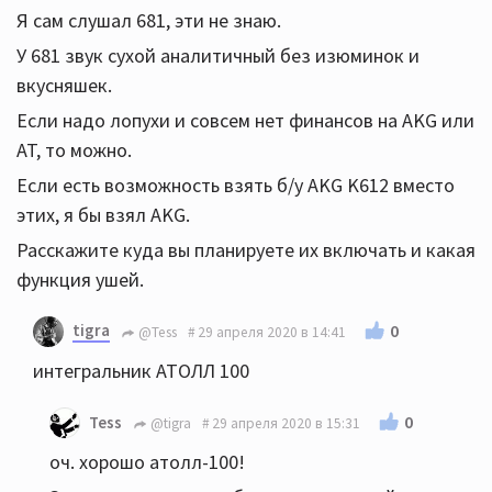
Я сам слушал 681, эти не знаю.
У 681 звук сухой аналитичный без изюминок и
вкусняшек.
Если надо лопухи и совсем нет финансов на AKG или
AT, то можно.
Если есть возможность взять б/у AKG K612 вместо
этих, я бы взял AKG.
Расскажите куда вы планируете их включать и какая
функция ушей.
tigra
0
@Tess
29 апреля 2020 в 14:41
интегральник АТОЛЛ 100
0
Tess
@tigra
29 апреля 2020 в 15:31
оч. хорошо атолл-100!