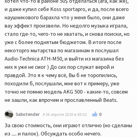
хотел что-то в районе 50$ отделаться (ага, как же),
и даже купил себе Koss sportapro, и да, после всего
наушникового барахла что у меня было, они даже
вау эффект произвели. Но недолго музыка играла,
стало где-то, чего-то не хватать, и снова поиски, но
уже с более поднятым бюджетом. В итоге после
некоторго мытарства по магазинам я послушал
Audio-Technica ATH-M50, и выйти из магазина без
них я уже не смог ) До сих пор служат верой и
правдой. Это я к чему всё, Вы б не торопились,
походили б, послушали, мне вот к примеру, уже
точно не помню модель AKG 500 - какие-то, совсем
не зашли, как впрочем и прославленный Beats.
0
Sabotender
30 апреля 2020 в 00:02
За свою стоимость, они играют отлично (но сделаны
из .... и палок). Обсуждать особо нечего.