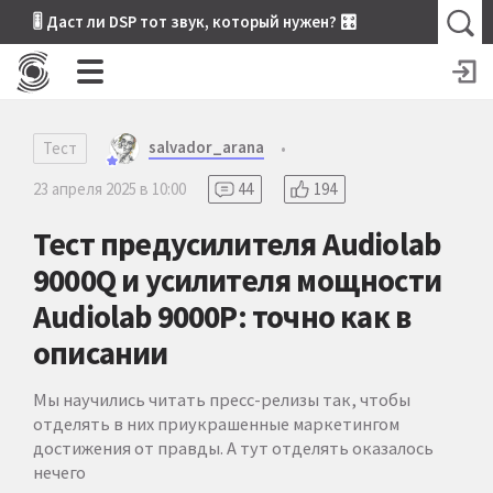
🎚 Даст ли DSP тот звук, который нужен? 🎛
salvador_arana
Тест
•
23 апреля 2025 в 10:00
44
194
Тест предусилителя Audiolab
9000Q и усилителя мощности
Audiolab 9000P: точно как в
описании
Мы научились читать пресс-релизы так, чтобы
отделять в них приукрашенные маркетингом
достижения от правды. А тут отделять оказалось
нечего