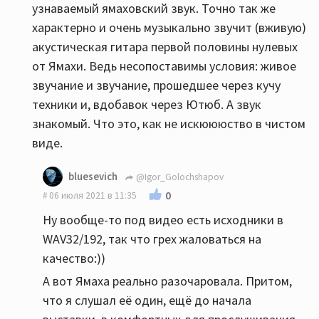
узнаваемый ямаховский звук. Точно так же
характерно и очень музыкально звучит (вживую)
акустическая гитара первой половины нулевых
от Ямахи. Ведь несопоставимы условия: живое
звучание и звучание, прошедшее через кучу
техники и, вдобавок через Ютюб. А звук
знакомый. Что это, как не искюююство в чистом
виде.
bluesevich
@Igor_Golochshapov
0
06 июля 2021 в 11:35
Ну вообще-то под видео есть исходники в
WAV32/192, так что грех жаловаться на
качество:))
А вот Ямаха реально разочаровала. Притом,
что я слушал её один, ещё до начала