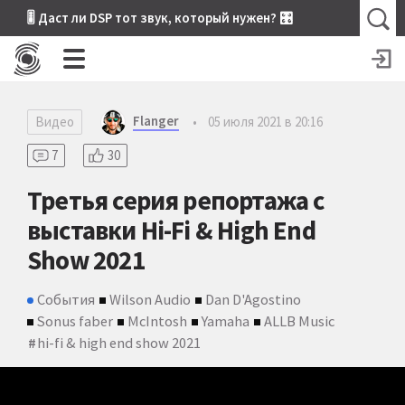
🎚 Даст ли DSP тот звук, который нужен? 🎛
Flanger
Видео
•
05 июля 2021 в 20:16
7
30
Третья серия репортажа с
выставки Hi-Fi & High End
Show 2021
События
Wilson Audio
Dan D'Agostino
Sonus faber
McIntosh
Yamaha
ALLB Music
hi-fi & high end show 2021