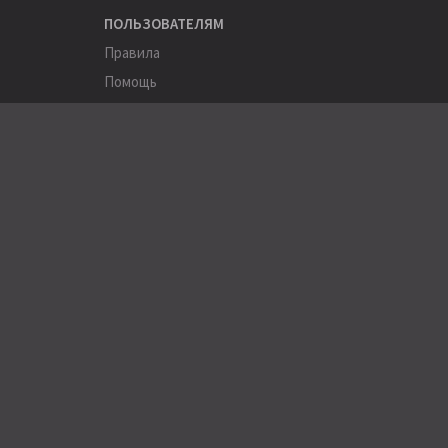
ПОЛЬЗОВАТЕЛЯМ
Правила
Помощь
Соглашение
Конфиденциальность
ПОЛЕЗНОЕ
Пользователи
Хэштеги
Города
Компании
АРХИВЫ
Журнал Stereo&Video (1994-2015)