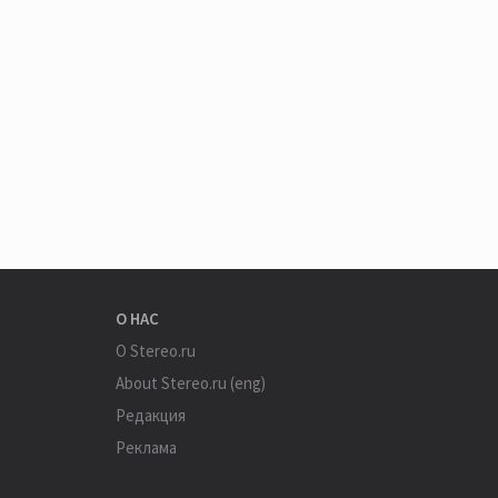
О НАС
О Stereo.ru
About Stereo.ru (eng)
Редакция
Реклама