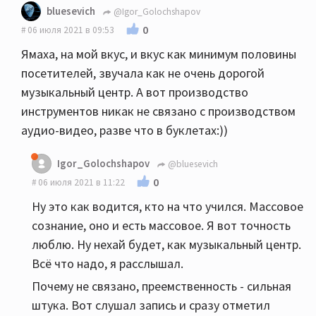
bluesevich
@Igor_Golochshapov
0
06 июля 2021 в 09:53
Ямаха, на мой вкус, и вкус как минимум половины
посетителей, звучала как не очень дорогой
музыкальный центр. А вот производство
инструментов никак не связано с производством
аудио-видео, разве что в буклетах:))
Igor_Golochshapov
@bluesevich
0
06 июля 2021 в 11:22
Ну это как водится, кто на что учился. Массовое
сознание, оно и есть массовое. Я вот точность
люблю. Ну нехай будет, как музыкальный центр.
Всё что надо, я расслышал.
Почему не связано, преемственность - сильная
штука. Вот слушал запись и сразу отметил