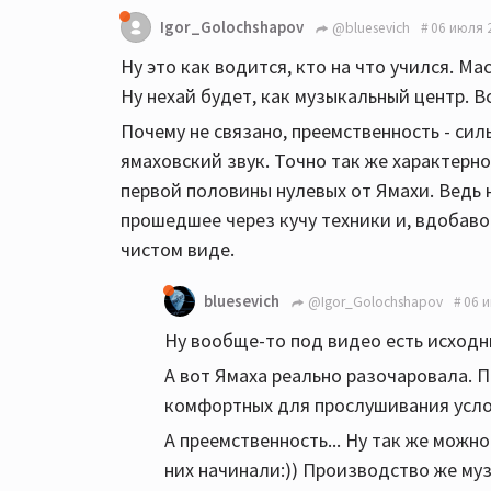
Igor_Golochshapov
@bluesevich
06 июля 
Ну это как водится, кто на что учился. Ма
Ну нехай будет, как музыкальный центр. В
Почему не связано, преемственность - сил
ямаховский звук. Точно так же характерно
первой половины нулевых от Ямахи. Ведь 
прошедшее через кучу техники и, вдобаво
чистом виде.
bluesevich
@Igor_Golochshapov
06 и
Ну вообще-то под видео есть исходни
А вот Ямаха реально разочаровала. П
комфортных для прослушивания усло
А преемственность... Ну так же можно
них начинали:)) Производство же му