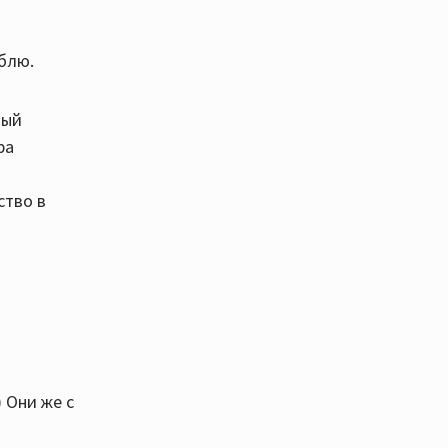
юблю.
мый
ра
ство в
) Они же с