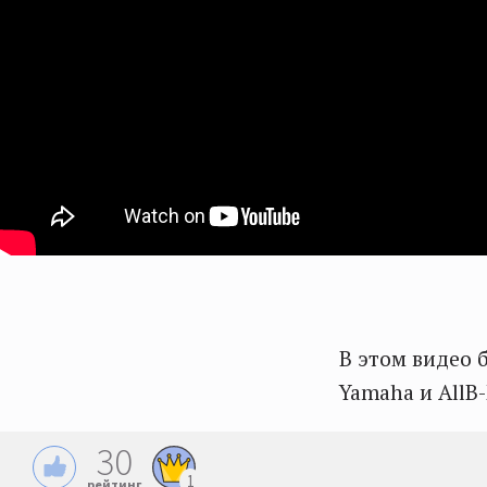
В этом видео б
Yamaha и AllB-
30
1
рейтинг