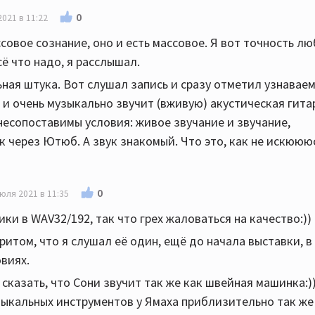
0
2021 в 11:22
ссовое сознание, оно и есть массовое. Я вот точность л
сё что надо, я расслышал.
ьная штука. Вот слушал запись и сразу отметил узнавае
 и очень музыкально звучит (вживую) акустическая гита
несопоставимы условия: живое звучание и звучание,
к через Ютюб. А звук знакомый. Что это, как не искююю
0
юля 2021 в 11:35
ки в WAV32/192, так что грех жаловаться на качество:))
ритом, что я слушал её один, ещё до начала выставки, в
виях.
 сказать, что Сони звучит так же как швейная машинка:)
зыкальных инструментов у Ямаха приблизительно так же