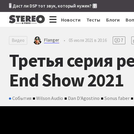
🎚 Даст ли DSP тот звук, который нужен? 🎛
Новости
Тесты
Блоги
Во
Flanger
Видео
•
05 июля 2021 в 20:16
7
Третья серия ре
End Show 2021
События
Wilson Audio
Dan D'Agostino
Sonus faber