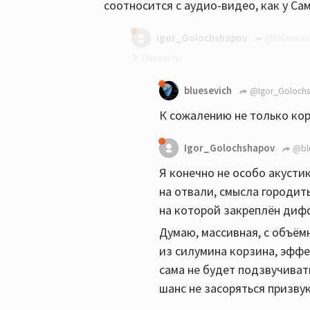
соотносится с аудио-видео, как у С
Igor_Golochshapov
@bluesevic
Как и из чего сделаны: электро
bluesevich
@Igor_Goloch
луший ответ на вопрос о соотно
К сожалению не только корз
китайские поделки на основе ле
например, от обычной, в общем т
Igor_Golochshapov
@blu
Я конечно не особо акусти
на отвали, смысла городит
на которой закреплён диф
Думаю, массивная, с объём
из силумина корзина, эффе
сама не будет подзвучива
шанс не засоряться призву