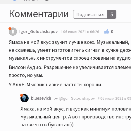
Комментарии
5
Подписаться
0
Igor_Golochshapov
06 июля 2021 в 06:26
Ямаха на мой вкус звучит лучше всех. Музыкальный, 
не скажешь, умеет изготовитель сигнал в кучке дер
музыкальных инструментов спроецированы на аудио
Вилсон Аудио. Разрешение не увеличивается элемен
просто, но увы.
У АллБ-Мьюзик низкие частоты хороши.
bluesevich
@Igor_Golochshapov
06 июля 2021 в 09
Ямаха, на мой вкус, и вкус как минимум полови
музыкальный центр. А вот производство инстр
разве что в буклетах:))