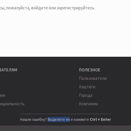
сы, пожалуйста,
войдите или зарегистрируйтесь
.
ВАТЕЛЯМ
ПОЛЕЗНОЕ
Пользователи
Хэштеги
ние
Города
нциальность
Компании
Нашли ошибку?
Выделите ее
и нажмите
Ctrl + Enter