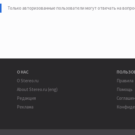
Только авторизованные пользователи могут отвечать на вопро
О НАС
ПОЛЬЗО
О Stereo.ru
Правила
About Stereo.ru (eng)
Помощь
Редакция
Соглаше
Реклама
Конфиде