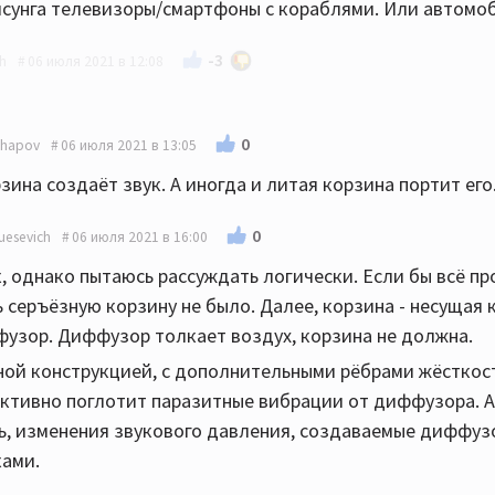
амсунга телевизоры/смартфоны с кораблями. Или автомо
-3
h
06 июля 2021 в 12:08
ника, мотоциклы и снегоходы, рояли и ударные установки
0
shapov
06 июля 2021 в 13:05
сится ли. Основательность и матёрость во всём. Это не 
ина создаёт звук. А иногда и литая корзина портит его.
вых запчастей. Одна литая толстенная корзина динамик
о колонки, чего стоит.
0
esevich
06 июля 2021 в 16:00
к, однако пытаюсь рассуждать логически. Если бы всё п
ь серъёзную корзину не было. Далее, корзина - несущая
фузор. Диффузор толкает воздух, корзина не должна.
ной конструкцией, с дополнительными рёбрами жёсткос
ктивно поглотит паразитные вибрации от диффузора. А
ть, изменения звукового давления, создаваемые диффуз
ками.