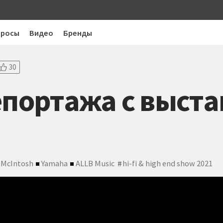
просы
Видео
Бренды
30
портажа с выстав
McIntosh
Yamaha
ALLB Music
hi-fi & high end show 2021