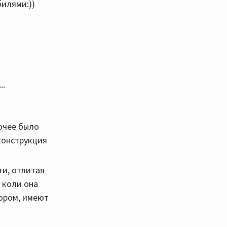
билями:))
 Ямаха -
унылые
..
а,
рочее было
 конструкция
ти, отлитая
 коли она
ором, имеют