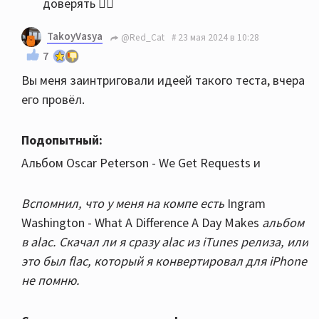
доверять 😶‍🌫️
TakoyVasya
@Red_Cat
23 мая 2024 в 10:28
7
Вы меня заинтриговали идеей такого теста, вчера
его провёл.
Подопытный:
Альбом Oscar Peterson - We Get Requests и
Вспомнил, что у меня на компе есть
Ingram
Washington - What A Difference A Day Makes
альбом
в alac. Скачал ли я сразу alac из iTunes релиза, или
это был flac, который я конвертировал для iPhone
не помню.