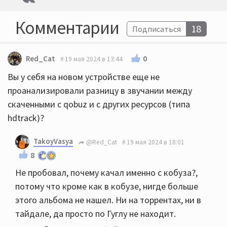
Комментарии
18
Подписаться
0
Red_Cat
19 мая 2024 в 13:44
Вы у себя на новом устройстве еще не
проанализировали разницу в звучании между
скаченными с qobuz и с других ресурсов (типа
hdtrack)?
TakoyVasya
@Red_Cat
19 мая 2024 в 18:01
8
Не пробовал, почему качал именно с кобуза?,
потому что кроме как в кобузе, нигде больше
этого альбома не нашел. Ни на торрентах, ни в
тайдале, да просто по Гуглу не находит.