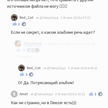
источником файла не могу 🤷🏻‍♂️
Red_Cat
@TakoyVasya
20 мая 2024 в 07:23
1
Если не секрет, о каком альбоме речь идет?
TakoyVasya
@Red_Cat
20 мая 2024 в 07:41
-3
На примере этого альбома как раз и разобрал
Red_Cat
@TakoyVasya
20 мая 2024 в 08:21
сервис: Trio Pim Jacob’s - Come Fly With Me
2
О! Да. Потрясающий альбом!
1
Amet
@TakoyVasya
20 мая 2024 в 18:32
Как ни странно, но в Deezer есть)))