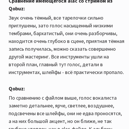
Сравнение имеющегося alac со стримом из
Qobuz:
Звук очень тёмный, все тарелочки сильно
приглушены, зато голос насыщенный низкими
тембрами, бархатистый, они очень разборчивы,
находится очень глубоко в сцене, приятная тёмная
запись получилась, можно сказать совершенно
другой мастеринг. Все инструменты ушли на
второй план, главный тут голос, детали в
инструментах, шлейфы - всё практически пропало.
Qobuz:
По сравнению с файлом выше, голос вокалиста
заметно детальнее, ярче, светлее, воздушнее,
подсвечены все шлейфы, они не едва проносятся,
а на них большой акцент, но он ближе, не так
глубоко утоплен, как в alac-файле. К альбому