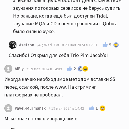
х песнях, как в целом обстоят дела с качеством
звучания потоковых сервисов не берусь судить.
Но раньше, когда ещё был доступен Tidal,
звучание MQA и CD в нём в сравнении с Qobuz
было сильно хуже.
5
Asetron
@Red_Cat
23 мая 2024 в 12:31
Спасибо! Открыл для себя Trio Pim Jacob’s!
2
AlFly
19 мая 2024 в 14:09
Иногда качаю необходимое методом вставки SS
перед ссылкой, после www. На стриминг
платформах не пробовал.
1
Pavel-Murmansk
19 мая 2024 в 14:42
Мсье знает толк в извращениях