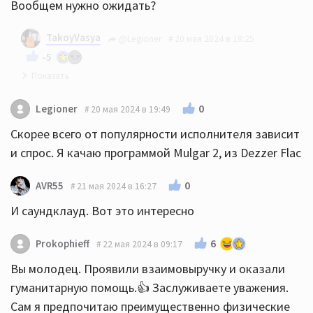
Вообщем нужно ожидать?
TakoyVasya
@Legioner
20 мая 2024 в 18:25
-5
У меня такого не было, сразу начиналась закачка.
0
Legioner
20 мая 2024 в 19:49
Скачал один альбом с кобуза, два из тайдала,
Скорее всего от популярности исполнителя зависит
один очень медленно шел, второй прямо махом
и спрос. Я качаю программой Mulgar 2, из Dezzer Flac
скачался.
0
AVR55
21 мая 2024 в 16:27
Upd.: сейчас попробовал, тоже вышло окно, что
И саундклауд. Вот это интересно
нужно подождать 6 человек передо мной
6
Prokophieff
22 мая 2024 в 09:17
Вы молодец. Проявили взаимовыручку и оказали
гуманитарную помощь.👍 Заслуживаете уважения.
Сам я предпочитаю преимущественно физические