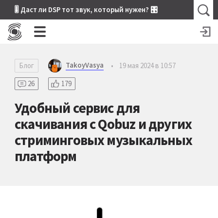
🎚 Даст ли DSP тот звук, который нужен? 🎛
TakoyVasya
Блог
•
19 мая 2024 в 10:57
26
179
Удобный сервис для
скачивания c Qobuz и других
стриминговых музыкальных
платформ