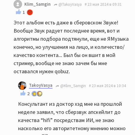
Klim_Samgin
@TakoyVasya
23 мая 2024 в 09:31
1
Этот альбом есть даже в сберовском Звуке!
Вообще Звук радует последнее время, вот и
алгоритмы подбора подтянули, еще не ЯМузыка
конечно, но улучшения на лицо, и количество/
качество контента... Был бы он вшит в мой
стример, вообще не знаю зачем бы мне
оставался нужен qobuz.
TakoyVasya
@Klim_Samgin
23 мая 2024 в 10:34
2
Консультант из доктор хэд мне на прошлой
неделе заявил, что сберзвук апскейлит до
качества “hifi” посредствам ИИ, не знаю
насколько его авторитетному мнению можно