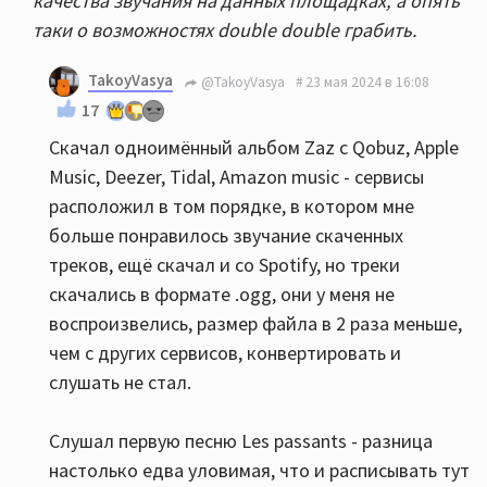
качества звучания на данных площадках, а опять
таки о возможностях double double грабить.
TakoyVasya
@TakoyVasya
23 мая 2024 в 16:08
17
Скачал одноимённый альбом Zaz с Qobuz, Apple
Music, Deezer, Tidal, Amazon music - сервисы
расположил в том порядке, в котором мне
больше понравилось звучание скаченных
треков, ещё скачал и со Spotify, но треки
скачались в формате .ogg, они у меня не
воспроизвелись, размер файла в 2 раза меньше,
чем с других сервисов, конвертировать и
слушать не стал.
Слушал первую песню Les passants - разница
настолько едва уловимая, что и расписывать тут