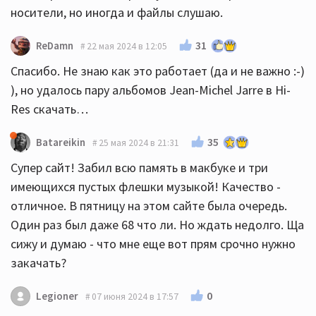
носители, но иногда и файлы слушаю.
31
ReDamn
22 мая 2024 в 12:05
Спасибо. Не знаю как это работает (да и не важно :-)
), но удалось пару альбомов Jean-Michel Jarre в Hi-
Res скачать…
35
Batareikin
25 мая 2024 в 21:31
Супер сайт! Забил всю память в макбуке и три
имеющихся пустых флешки музыкой! Качество -
отличное. В пятницу на этом сайте была очередь.
Один раз был даже 68 что ли. Но ждать недолго. Ща
сижу и думаю - что мне еще вот прям срочно нужно
закачать?
0
Legioner
07 июня 2024 в 17:57