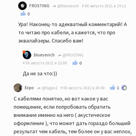
глядя.Дальше обещаю быть
FROSTING
@bluesevich
08 августа 2021 в 19:11
внимательным,что бы не пересекаться с
0
безграмотностью.
Ура! Наконец-то адекватный комментарий! А
то читаю про кабели, а кажется, что про
эквалайзеры. Спасибо вам!
bluesevich
@FROSTING
0
08 августа 2021 в 22:00
Да не за что:))
1
Expo
@fagan2
08 августа 2021 в 20:40
С кабелями понятно, но вот какое у вас
помещение, если попробовать обратить
внимание именно на него ( акустическое
оформление ), что может дать гораздо больший
результат чем кабель, тем более он у вас неплох,