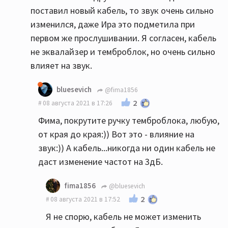
поставил новый кабель, то звук очень сильно
изменился, даже Ира это подметила при
первом же прослушивании. Я согласен, кабель
не эквалайзер и темброблок, но очень сильно
влияет на звук.
bluesevich
@fima1856
2
08 августа 2021 в 17:26
Фима, покрутите ручку темброблока, любую,
от края до края:)) Вот это - влияние на
звук:)) А кабель...никогда ни один кабель не
даст изменение частот на 3дБ.
fima1856
@bluesevich
2
08 августа 2021 в 17:52
Я не спорю, кабель не может изменить