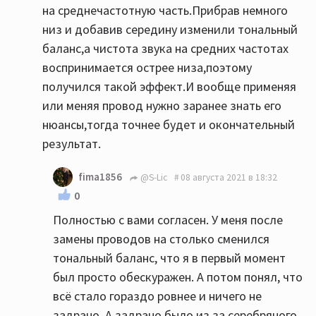
на среднечастотную часть.Прибрав немного
низ и добавив середину изменили тональный
баланс,а чистота звука на средних частотах
воспринимается острее низа,поэтому
получился такой эффект.И вообще применяя
или меняя провод нужно заранее знать его
нюансы,тогда точнее будет и окончательный
результат.
fima1856
@S-Lic
08 августа 2021 в 18:32
0
Полностью с вами согласен. У меня после
замены проводов на столько сменился
тональный баланс, что я в первый момент
был просто обескуражен. А потом понял, что
всё стало гораздо ровнее и ничего не
задрано. А задрано было из за серебряного