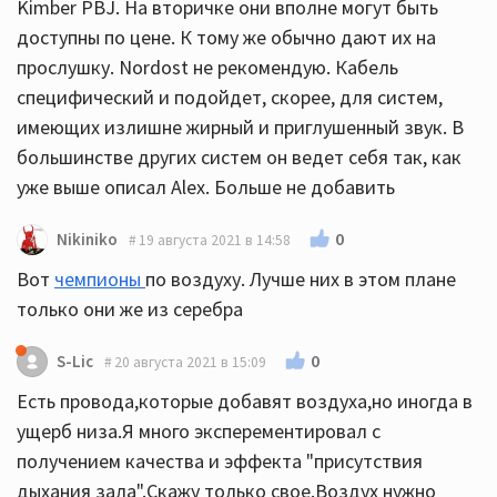
Kimber PBJ. На вторичке они вполне могут быть
доступны по цене. К тому же обычно дают их на
прослушку. Nordost не рекомендую. Кабель
специфический и подойдет, скорее, для систем,
имеющих излишне жирный и приглушенный звук. В
большинстве других систем он ведет себя так, как
уже выше описал Alex. Больше не добавить
0
Nikiniko
19 августа 2021 в 14:58
Вот
чемпионы
по воздуху. Лучше них в этом плане
только они же из серебра
0
S-Lic
20 августа 2021 в 15:09
Есть провода,которые добавят воздуха,но иногда в
ущерб низа.Я много эксперементировал с
получением качества и эффекта "присутствия
дыхания зала".Скажу только свое.Воздух нужно