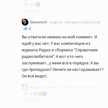
-10
такой маленький кусочек внесет
изменения.Как материал из которого
Я писал не вам и вы не списывайте мои
изготовлен диффузор в динамики,так и
bluesevich
@S-Lic
08 августа 2021 в 21:58
идеи.Я всегда пишу чушь,кто ее
материал радиодеталей вносит свои
0
заслуживает.
нюансы и меняет звуковую фактуру.
Вы ответили именно на мой коммент. И
идей у вас нет. У вас компиляция из
журнала Радио и сборника "Справочник
радиолюбителя". А вот кто чего
заслуживает...у меня всё в порядке. А вы
где пропадали? Ничего не настораживает?
Он всё видит.
S-Lic
@bluesevich
09 августа 2021 в 06:32
-8
Насколько я в курсе вы занимаетесь