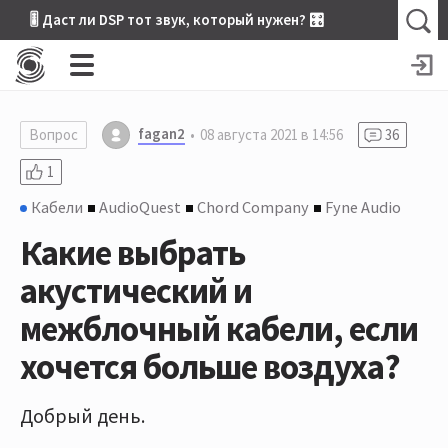
🎚 Даст ли DSP тот звук, который нужен? 🎛
fagan2
Вопрос
08 августа 2021 в 14:56
36
1
Кабели
AudioQuest
Chord Company
Fyne Audio
Какие выбрать
акустический и
межблочный кабели, если
хочется больше воздуха?
Добрый день.