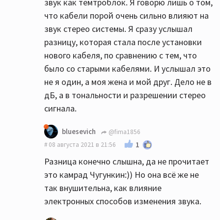
звук как темтроблок. Я говорю лишь о том,
что кабели порой очень сильно влияют на
звук стерео системы. Я сразу услышал
разницу, которая стала после установки
нового кабеля, по сравнению с тем, что
было со старыми кабелями. И услышал это
не я один, а моя жена и мой друг. Дело не в
дБ, а в тональности и разрешении стерео
сигнала.
bluesevich
@fima1856
1
08 августа 2021 в 21:56
Разница конечно слышна, да не прочитает
это камрад Чугункин:)) Но она всё же не
так внушительна, как влияние
электронных способов изменения звука.