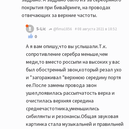
покрытия при бивайринге, на проводах
отвечающих за верхние частоты.
S-Lic
@fima1856
08 августа 2021 в 18:52
0
А я вам опишу,что вы услышали.Т.к.
сопротивление серебра меньше,чем
меди,то вместо россыпи на высоких у вас
был обостренный звон,который резал ухо
и "загораживал "верхнюю середину портя
ее.После замены провода звон
ушел,появилась рассыпчатость верха и
очистилась верхняя середина
среднечастотника,уменьшились
сибилянты и резонансы.Общая звуковая
картинка стала музыкальней и правильней