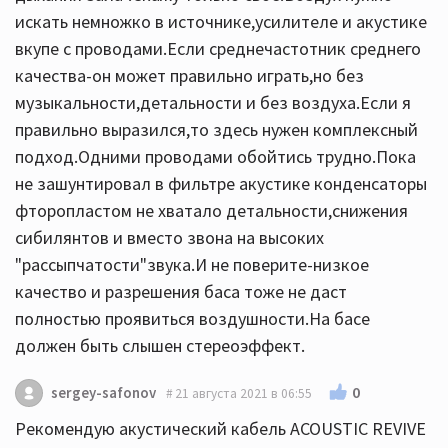
искать немножко в источнике,усилителе и акустике
вкупе с проводами.Если среднечастотник среднего
качества-он может правильно играть,но без
музыкальности,детальности и без воздуха.Если я
правильно выразился,то здесь нужен комплексный
подход.Одними проводами обойтись трудно.Пока
не зашунтировал в фильтре акустике конденсаторы
фторопластом не хватало детальности,снижения
сибилянтов и вместо звона на высоких
"рассыпчатости"звука.И не поверите-низкое
качество и разрешения баса тоже не даст
полностью проявиться воздушности.На басе
должен быть слышен стереоэффект.
0
sergey-safonov
21 августа 2021 в 06:55
Рекомендую акустический кабель ACOUSTIC REVIVE