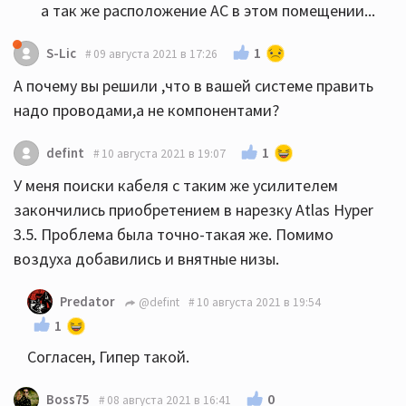
а так же расположение АС в этом помещении...
1
S-Lic
09 августа 2021 в 17:26
А почему вы решили ,что в вашей системе править
надо проводами,а не компонентами?
1
defint
10 августа 2021 в 19:07
У меня поиски кабеля с таким же усилителем
закончились приобретением в нарезку Atlas Hyper
3.5. Проблема была точно-такая же. Помимо
воздуха добавились и внятные низы.
Predator
@defint
10 августа 2021 в 19:54
1
Согласен, Гипер такой.
0
Boss75
08 августа 2021 в 16:41