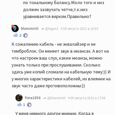
по тональному балансу.Моло того и низ
должен зазвучать четче,т.к.низ
уравнивается верхом.Правильно?
bluesevich
@fagan2
08 августа 2021 в 16:03
2
К сожалению кабель - не эквалайзер и не
темброблок. Он меняет звук в нюансах. А вот на
что настроен ваш слух, какие нюансы, можно
узнать только при прослушивании. Сколько
здесь уже копий сломали на кабельную тему:)) И
у многих характеристики кабелей, их влияние на
звук часто даже противоположны:))
fima1856
@bluesevich
08 августа 2021 в 17:06
1
У меня немного другое мнение. Когда я