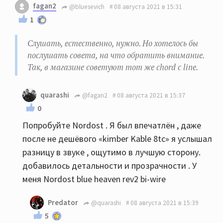
fagan2
@bluesevich
08 августа 2021 в 15:31
1
Слушать, естественно, нужно. Но хотелось бы
послушать совета, на что обратить внимание.
Так, в магазине советуют тот же chord c line.
quarashi
@fagan2
08 августа 2021 в 15:37
0
Попробуйте Nordost . Я был впечатлён , даже
после не дешёвого «kimber Kable 8tc» я услышал
разницу в звуке , ощутимо в лучшую сторону.
добавилось детальности и прозрачности . У
меня Nordost blue heaven rev2 bi-wire
Predator
@quarashi
08 августа 2021 в 15:39
5