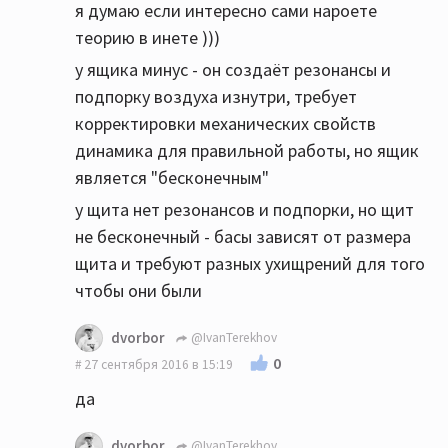
я думаю если интересно сами нароете
теорию в инете )))
у ящика минус - он создаёт резонансы и
подпорку воздуха изнутри, требует
корректировки механических свойств
динамика для правильной работы, но ящик
является "бесконечным"
у щита нет резонансов и подпорки, но щит
не бесконечный - басы зависят от размера
щита и требуют разных ухищрений для того
чтобы они были
dvorbor
@IvanTerekhov
0
27 сентября 2016 в 15:19
да
dvorbor
@IvanTerekhov