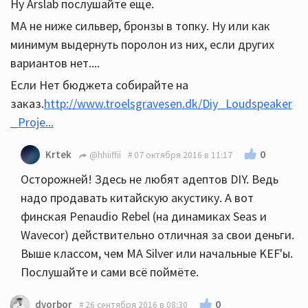
Ну Arslab послушайте еще.
MA не ниже сильвер, бронзы в топку. Ну или как
минимум выдернуть поролон из них, если других
вариантов нет....
Если Нет бюджета собирайте на
заказ.
http://www.troelsgravesen.dk/Diy_Loudspeaker
_Proje...
0
Krtek
@hhiiffii
07 октября 2016 в 11:17
Осторожней! Здесь не любят адептов DIY. Ведь
надо продавать китайскую акустику. А вот
финская Penaudio Rebel (на динамиках Seas и
Wavecor) действительно отличная за свои деньги.
Выше классом, чем MA Silver или начальные KEF'ы.
Послушайте и сами всё поймёте.
0
dvorbor
26 сентября 2016 в 08:30