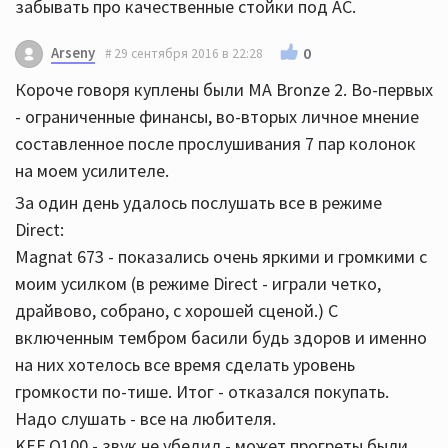
забывать про качественные стойки под АС.
Arseny
0
29 сентября 2016 в 22:28
Короче говоря куплены были МА Bronze 2. Во-первых
- ограниченные финансы, во-вторых личное мнение
составленное после прослушивания 7 пар колонок
на моем усилителе.
За один день удалось послушать все в режиме
Direct:
Magnat 673 - показались очень яркими и громкими с
моим усилком (в режиме Direct - играли четко,
драйвово, собрано, с хорошей сценой.) С
включенным тембром басили будь здоров и именно
на них хотелось все время сделать уровень
громкости по-тише. Итог - отказался покупать.
Надо слушать - все на любителя.
KEF Q100 - звук не убедил - может прогреты были