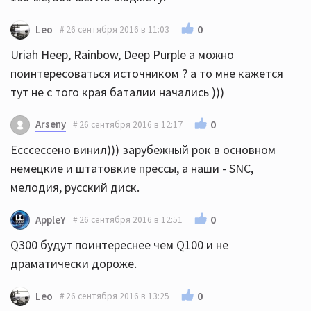
0
Leo
26 сентября 2016 в 11:03
Uriah Heep, Rainbow, Deep Purple а можно
поинтересоваться источником ? а то мне кажется
тут не с того края баталии начались )))
Arseny
0
26 сентября 2016 в 12:17
Есссессено винил))) зарубежный рок в основном
немецкие и штатовкие прессы, а наши - SNC,
мелодия, русский диск.
0
AppleY
26 сентября 2016 в 12:51
Q300 будут поинтереснее чем Q100 и не
драматически дороже.
0
Leo
26 сентября 2016 в 13:25