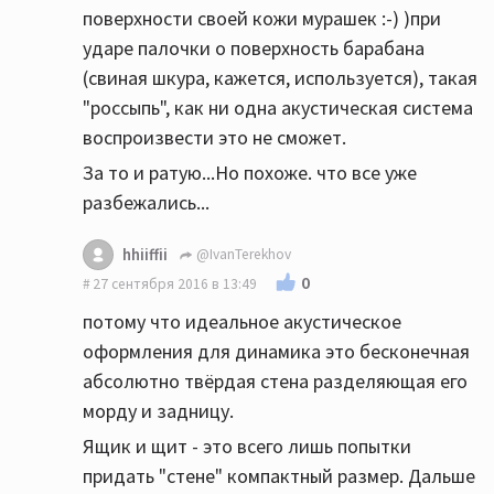
поверхности своей кожи мурашек :-) )при
ударе палочки о поверхность барабана
(свиная шкура, кажется, используется), такая
"россыпь", как ни одна акустическая система
воспроизвести это не сможет.
За то и ратую...Но похоже. что все уже
разбежались...
hhiiffii
@IvanTerekhov
0
27 сентября 2016 в 13:49
потому что идеальное акустическое
оформления для динамика это бесконечная
абсолютно твёрдая стена разделяющая его
морду и задницу.
Ящик и щит - это всего лишь попытки
придать "стене" компактный размер. Дальше