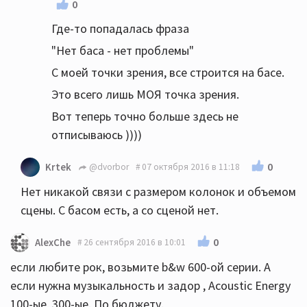
0
Где-то попадалась фраза
"Нет баса - нет проблемы"
С моей точки зрения, все строится на басе.
Это всего лишь МОЯ точка зрения.
Вот теперь точно больше здесь не
отписываюсь ))))
0
Krtek
@dvorbor
07 октября 2016 в 11:18
Нет никакой связи с размером колонок и объемом
сцены. С басом есть, а со сценой нет.
0
AlexChe
26 сентября 2016 в 10:01
если любите рок, возьмите b&w 600-ой серии. А
если нужна музыкальность и задор , Acoustic Energy
100-ые, 300-ые. По бюджету.