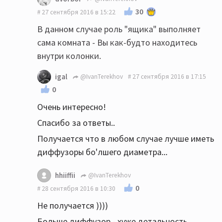
30
27 сентября 2016 в 15:22
В данном случае роль "ящика" выполняет
сама комната - Вы как-будто находитесь
внутри колонки.
igal
@IvanTerekhov
27 сентября 2016 в 17:15
0
Очень интересно!
Спасибо за ответы..
Получается что в любом случае лучше иметь
диффузоры бо'лшего диаметра...
hhiiffii
@IvanTerekhov
0
28 сентября 2016 в 10:30
Не получается ))))
Больше диффузор - хуже детальность,