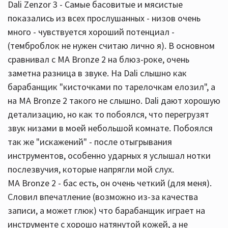
Dali Zenzor 3 - Самые басовитые и мясистые
показались из всех прослушанных - низов очень
много - чувствуется хороший потенциал -
(темброблок не нужен считаю лично я). В основном
сравнивал с МА Bronze 2 на блюз-роке, очень
заметна разница в звуке. На Dali слышно как
барабанщик "кисточками по тарелочкам елозил", а
на МА Bronze 2 такого не слышно. Dali дают хорошую
детализацию, но как то побоялся, что перегрузят
звук низами в моей небольшой комнате. Побоялся
так же "искажений" - после отыгрывания
инструментов, особенно ударных я услышал нотки
послезвучия, которые напрягли мой слух.
МА Bronze 2 - бас есть, он очень четкий (для меня).
Словил впечатление (возможно из-за качества
записи, а может глюк) что барабанщик играет на
инструменте с хорошо натянутой кожей, а не