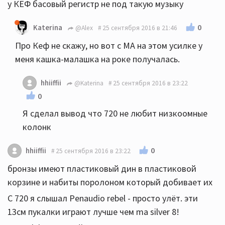
у КЕФ басовый регистр не под такую музыку
0
Katerina
@Alex
25 сентября 2016 в 21:46
Про Кеф не скажу, но вот с МА на этом усилке у
меня кашка-малашка на роке получалась.
hhiiffii
@Katerina
25 сентября 2016 в 23:22
0
Я сделал вывод что 720 не любит низкоомные
колонк
0
hhiiffii
25 сентября 2016 в 23:22
бронзы имеют пластиковый дин в пластиковой
корзине и набиты поролоном который добивает их
С 720 я слышал Penaudio rebel - просто улёт. эти
13см пукалки играют лучше чем ma silver 8!