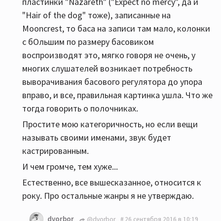
пластинки "Nazareth" ("Expect no mercy", да и
"Hair of the dog" тоже), записанные на
Mooncrest, то баса на записи там мало, колонки
с бОльшим по размеру басовиком
воспроизводят это, мягко говоря не очень, у
многих слушателей возникает потребность
выворачивания басового регулятора до упора
вправо, и все, правильная картинка ушла. Что же
тогда говорить о полочниках.
Простите мою категоричность, но если вещи
называть своими именами, звук будет
кастрированным.
И чем громче, тем хуже...
Естественно, все вышесказанное, относится к
року. Про остальные жанры я не утверждаю.
dvorbor
@dvorbor
26 сентября 2016 в 10:19