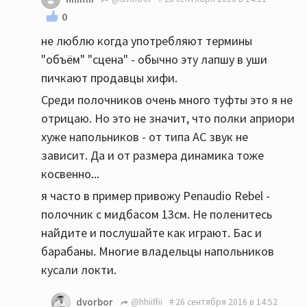
0
не люблю когда употребляют термины
"объём" "сцена" - обычно эту лапшу в уши
пичкают продавцы хифи.
Среди полочников очень много туфты это я не
отрицаю. Но это не значит, что полки априори
хуже напольников - от типа АС звук не
зависит. Да и от размера динамика тоже
косвенно...
я часто в пример привожу Penaudio Rebel -
полочник с мидбасом 13см. Не поленитесь
найдите и послушайте как играют. Бас и
барабаны. Многие владельцы напольников
кусали локти.
dvorbor
@hhiiffii
26 сентября 2016 в 14:52