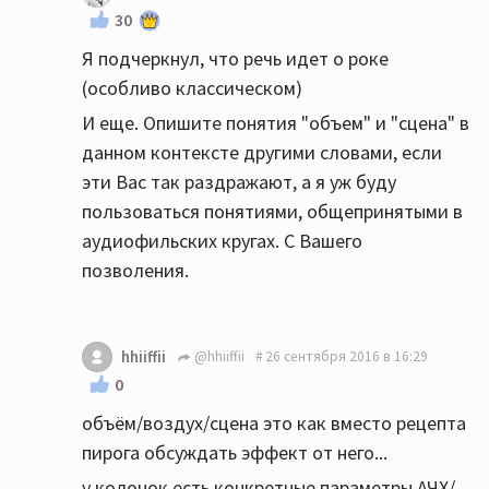
30
Я подчеркнул, что речь идет о роке
(особливо классическом)
И еще. Опишите понятия "объем" и "сцена" в
данном контексте другими словами, если
эти Вас так раздражают, а я уж буду
пользоваться понятиями, общепринятыми в
аудиофильских кругах. С Вашего
позволения.
hhiiffii
@hhiiffii
26 сентября 2016 в 16:29
0
объём/воздух/сцена это как вместо рецепта
пирога обсуждать эффект от него...
у колонок есть конкретные параметры АЧХ/