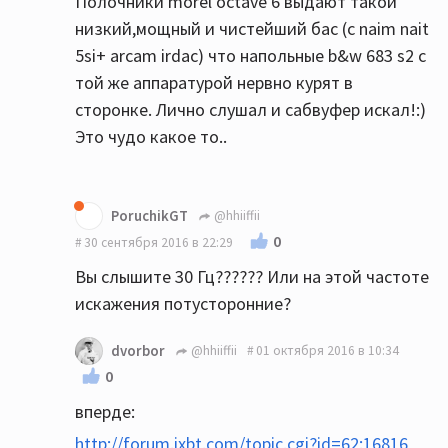
Полочники morel octave 6 выдают такой
низкий,мощный и чистейший бас (c naim nait
5si+ arcam irdac) что напольные b&w 683 s2 с
той же аппаратурой нервно курят в
сторонке. Лично слушал и сабвуфер искал!:)
Это чудо какое то..
PoruchikGT
@hhiiffii
0
30 сентября 2016 в 22:29
Вы слышите 30 Гц?????? Или на этой частоте
искажения потусторонние?
dvorbor
@hhiiffii
01 октября 2016 в 10:34
0
вперде:
http://forum.ixbt.com/topic.cgi?id=62:16816