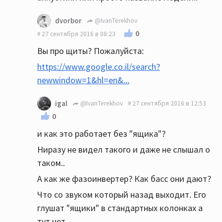
dvorbor
@IvanTerekhov
0
27 сентября 2016 в 08:23
Вы про щиты? Пожалуйста:
https://www.google.co.il/search?
newwindow=1&hl=en&...
igal
@IvanTerekhov
27 сентября 2016 в 12:53
0
и как это работает без "ящика"?
Ниразу не видел такого и даже не слышал о
таком..
А как же фазоинвертер? Как басс они дают?
Что со звуком который назад выходит. Его
глушат "ящики" в стандартных колонках а
тут нет.