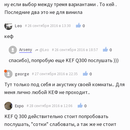
ну если выбор между тремя вариантами . То кей .
Последние два это не для винила
0
Leo
26 сентября 2016 в 13:30
кеф
Arseny
0
@Leo
26 сентября 2016 в 18:57
спасибо), попробую еще KEF Q300 послушать )))
0
george
27 сентября 2016 в 22:35
Тут только под себя и акустику своей комнаты.. Для
меня лично любой КЕФ не проходит..
0
Expo
28 сентября 2016 в 12:06
KEF Q 300 действительно стоит попробовать
послушать, "сотки" слабоваты, а так же не стоит