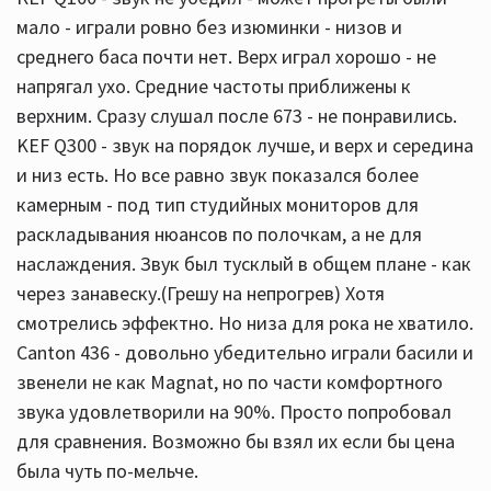
мало - играли ровно без изюминки - низов и
среднего баса почти нет. Верх играл хорошо - не
напрягал ухо. Средние частоты приближены к
верхним. Сразу слушал после 673 - не понравились.
KEF Q300 - звук на порядок лучше, и верх и середина
и низ есть. Но все равно звук показался более
камерным - под тип студийных мониторов для
раскладывания нюансов по полочкам, а не для
наслаждения. Звук был тусклый в общем плане - как
через занавеску.(Грешу на непрогрев) Хотя
смотрелись эффектно. Но низа для рока не хватило.
Canton 436 - довольно убедительно играли басили и
звенели не как Magnat, но по части комфортного
звука удовлетворили на 90%. Просто попробовал
для сравнения. Возможно бы взял их если бы цена
была чуть по-мельче.