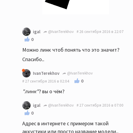
igal
@IvanTerekhov
26 сентября 2016 в 22:07
0
Можно линк чтоб понять что это значит?
Спасибо..
IvanTerekhov
@IvanTerekhov
0
27 сентября 2016 в 02:04
"линк"
? вы о чём?
igal
@IvanTerekhov
27 сентября 2016 в 07:00
0
Адрес в интернете с примером такой
аккустики или просто название модели..