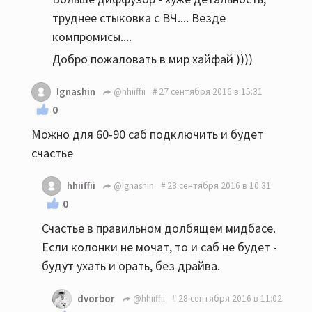
труднее стыковка с ВЧ.... Везде
компромисы....
Добро пожаловать в мир хайфай ))))
Ignashin
@hhiiffii
27 сентября 2016 в 15:31
0
Можно для 60-90 саб подключить и будет
счастье
hhiiffii
@Ignashin
28 сентября 2016 в 10:31
0
Счастье в правильном долбящем мидбасе.
Если колонки не мочат, то и саб не будет -
будут ухать и орать, без драйва.
dvorbor
@hhiiffii
28 сентября 2016 в 11:02