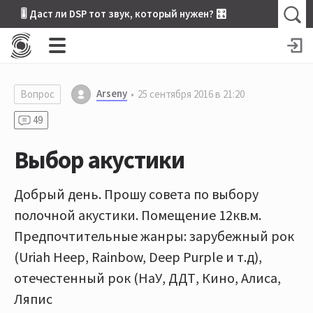
🎚 Даст ли DSP тот звук, который нужен? 🎛
Arseny
Вопрос
25 сентября 2016 в 21:20
49
Выбор акустики
Добрый день. Прошу совета по выбору
полочной акустики. Помещение 12кв.м.
Предпочтительные жанры: зарубежный рок
(Uriah Heep, Rainbow, Deep Purple и т.д),
отечестенный рок (НаУ, ДДТ, Кино, Алиса,
Ляпис