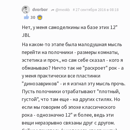
dvorbor
@mexkb
27 сентября 2016 в 08:18
30
Нет, у меня самоделкины на базе этих 12"
JBL
На каком-то этапе была малодушная мысль
перейти на полочники - размеры комнаты,
эстетика и проч., но сам себе сказал - кого я
обманываю? Ничто так не "раскроет" рок - а
у меня практически все пластинки
"динозавриков" - и я изгнал эту мысль прочь.
Пусть полочники отрабатывают "плотный,
густой", что там еще - на других стилях. Но
если мы говорим об эпохе классического
рока - однозначно 12" и более, ведь эти
вещи неразрывно связаны друг с другом.