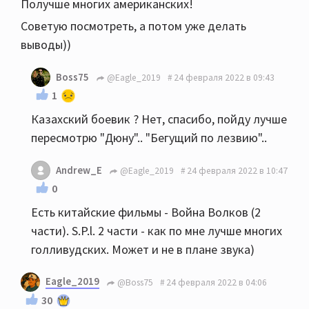
Получше многих американских!
Советую посмотреть, а потом уже делать
выводы))
Boss75
@Eagle_2019
24 февраля 2022 в 09:43
1
Казахский боевик ? Нет, спасибо, пойду лучше
пересмотрю "Дюну".. "Бегущий по лезвию"..
Andrew_E
@Eagle_2019
24 февраля 2022 в 10:47
0
Есть китайские фильмы - Война Волков (2
части). S.P.l. 2 части - как по мне лучше многих
голливудских. Может и не в плане звука)
Eagle_2019
@Boss75
24 февраля 2022 в 04:06
30