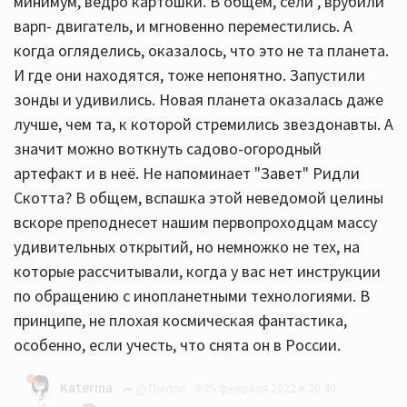
минимум, ведро картошки. В общем, сели , врубили
варп- двигатель, и мгновенно переместились. А
когда огляделись, оказалось, что это не та планета.
И где они находятся, тоже непонятно. Запустили
зонды и удивились. Новая планета оказалась даже
лучше, чем та, к которой стремились звездонавты. А
значит можно воткнуть садово-огородный
артефакт и в неё. Не напоминает "Завет" Ридли
Скотта? В общем, вспашка этой неведомой целины
вскоре преподнесет нашим первопроходцам массу
удивительных открытий, но немножко не тех, на
которые рассчитывали, когда у вас нет инструкции
по обращению с инопланетными технологиями. В
принципе, не плохая космическая фантастика,
особенно, если учесть, что снята он в России.
Katerina
@Therion
25 февраля 2022 в 20:40