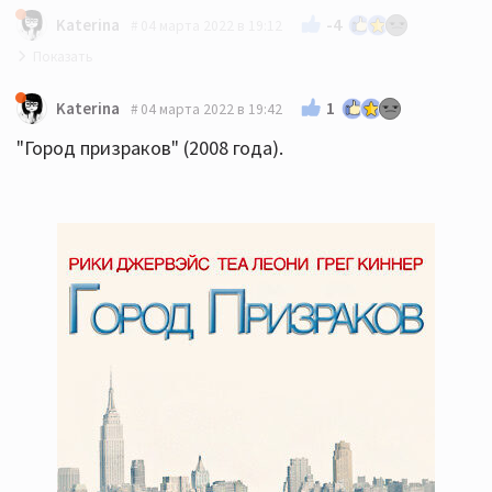
-4
Katerina
04 марта 2022 в 19:12
"Семейное ограбление" (2017 года).
1
Katerina
04 марта 2022 в 19:42
"Город призраков" (2008 года).
Главный герой вор, очень крутой вор, аферист.
Однажды он инсценировал свою смерть. На
оглашение завещания явились две его дочери,