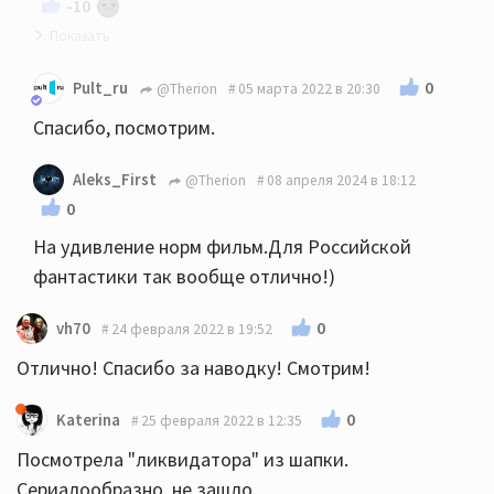
-10
Посмотрела. Не зашло.
0
Pult_ru
@Therion
05 марта 2022 в 20:30
Спасибо, посмотрим.
Aleks_First
@Therion
08 апреля 2024 в 18:12
0
На удивление норм фильм.Для Российской
фантастики так вообще отлично!)
0
vh70
24 февраля 2022 в 19:52
Отлично! Спасибо за наводку! Смотрим!
0
Katerina
25 февраля 2022 в 12:35
Посмотрела "ликвидатора" из шапки.
Сериалообразно, не зашло.