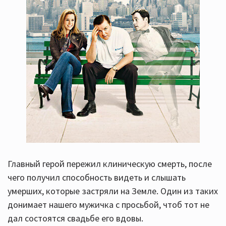
которых он бросил совсем маленькими, и которые
не подозревали о существовании дружка дружки.
Когда они всё же все трое встретились, оказалось,
что папаня собрал дочек не для того, чтоб искупить
перед ними свою вину, а для крупной кражи, в
которой ему нужна помощь.
Интересно, но всё портит французский юмор. На
разок сгодится.
Главный герой пережил клиническую смерть, после
чего получил способность видеть и слышать
умерших, которые застряли на Земле. Один из таких
донимает нашего мужичка с просьбой, чтоб тот не
дал состоятся свадьбе его вдовы.