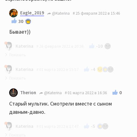
Eagle_2019
@Katerina
25 февраля 2022 в 15:46
30
Бывает))
-10
Katerina
26 февраля 2022 в 20:36
"Домашняя игра" (2022 года).
-4
Katerina
01 марта 2022 в 15:57
"Цыплёнок Цыпа" (2005 года).
0
Therion
@Katerina
01 марта 2022 в 16:36
Старый мультик. Смотрели вместе с сыном
давным-давно.
-5
Katerina
01 марта 2022 в 17:47