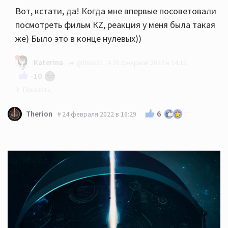
Вот, кстати, да! Когда мне впервые посоветовали
посмотреть фильм КZ, реакция у меня была такая
же) Было это в конце нулевых))
Katerina
@Boss75
26 февраля 2022 в 14:15
-10
Казахи классные👍👏
6
Therion
24 февраля 2022 в 16:29