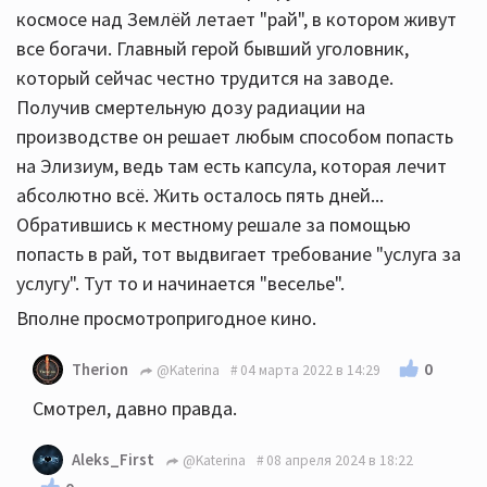
космосе над Землёй летает "рай", в котором живут
все богачи. Главный герой бывший уголовник,
который сейчас честно трудится на заводе.
Получив смертельную дозу радиации на
производстве он решает любым способом попасть
на Элизиум, ведь там есть капсула, которая лечит
абсолютно всё. Жить осталось пять дней...
Обратившись к местному решале за помощью
попасть в рай, тот выдвигает требование "услуга за
услугу". Тут то и начинается "веселье".
Вполне просмотропригодное кино.
0
Therion
@Katerina
04 марта 2022 в 14:29
Смотрел, давно правда.
Aleks_First
@Katerina
08 апреля 2024 в 18:22