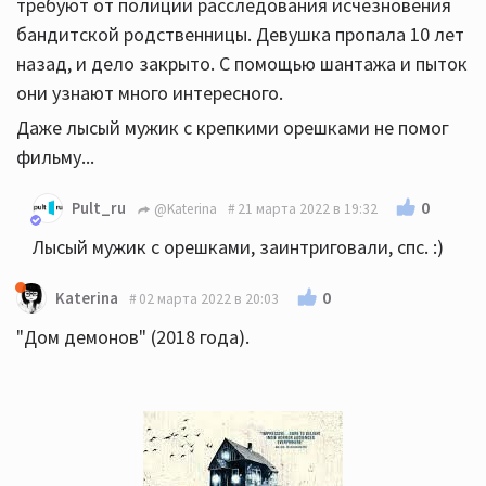
требуют от полиции расследования исчезновения
бандитской родственницы. Девушка пропала 10 лет
назад, и дело закрыто. С помощью шантажа и пыток
они узнают много интересного.
Даже лысый мужик с крепкими орешками не помог
фильму...
0
Pult_ru
@Katerina
21 марта 2022 в 19:32
Лысый мужик с орешками, заинтриговали, спс. :)
0
Katerina
02 марта 2022 в 20:03
"Дом демонов" (2018 года).