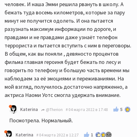
человек. И наша Эмми решила рвануть в школу. А
бежать туда восемь километров, которые за пару
минут не получится одолеть. И она пытается
разузнать максимум информации по дороге, и
правдами и не правдами даже узнаёт телефон
террориста и пытается вступить с ним в переговоры.
В общем, как вы поняли , девяносто процентов
фильма главная героиня будет бежать по лесу и
говорить по телефону и большую часть времени мы
наблюдаем за её эмоциями и переживаниями. На
мой взгляд, получилось достаточно напряженно, а
актриса Наоми Уотс смогла удержать внимание.
5
Katerina
@Therion
04 марта 2022 в 17:48
Посмотрела. Нормальный.
1
Katerina
04 марта 2022 в 12:27