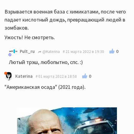
без взрослых, со своими придурковатыми друзьями.
Взрывается военная база с химикатами, после чего
Слишком детский и плоский. Не зашло.
падает кислотный дождь, превращающий людей в
зомбаков.
Ужость! Не смотреть.
Природничка запуская дрон в лесу обнаружила двух
отшельников. Чуваки дрон сбили. Игрушка дорогая,
0
Pult_ru
@Katerina
21 марта 2022 в 19:30
надо искать. Искала дрон, а нашла тех самых
Лютый трэш, любопытно, спс. :)
дикарей, которые ей поведали, что в лесу живут
грибные человеки.
0
Katerina
01 марта 2022 в 18:58
Мрак, не смотреть.
"Американская осада" (2021 года).