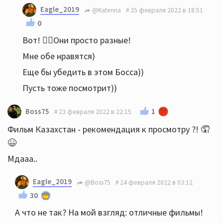
Посмотрела.
Eagle_2019
@Katerina
25 февраля 2022 в 18:51
Качественно лучше первой части, но по
0
содержанию первая понравилась больше.
Вот! ☝🏻Они просто разные!
Мне обе нравятся)
Еще бы убедить в этом Босса))
Пусть тоже посмотрит))
1
Boss75
23 февраля 2022 в 22:15
Фильм Казахстан - рекомендация к просмотру ?! 🤦
😆
Мдааа..
Eagle_2019
@Boss75
24 февраля 2022 в 03:12
30
А что не так? На мой взгляд: отличные фильмы!