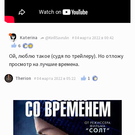
Katerina
@KirillSavrulin
04 марта 2022 в 00:42
6
Ой, люблю такое (судя по трейлеру). Но отложу
просмотр на лучшие времена.
1
Therion
04 марта 2022 в 05:22