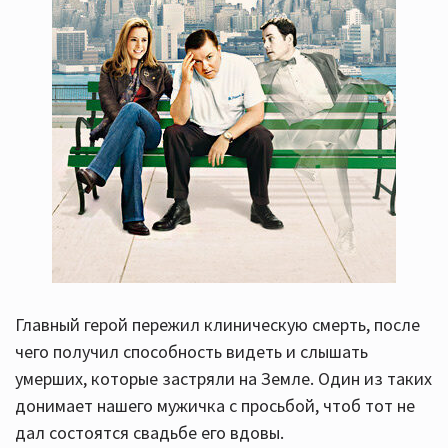
которых он бросил совсем маленькими, и которые
не подозревали о существовании дружка дружки.
Когда они всё же все трое встретились, оказалось,
что папаня собрал дочек не для того, чтоб искупить
перед ними свою вину, а для крупной кражи, в
которой ему нужна помощь.
Интересно, но всё портит французский юмор. На
разок сгодится.
Главный герой пережил клиническую смерть, после
чего получил способность видеть и слышать
умерших, которые застряли на Земле. Один из таких
донимает нашего мужичка с просьбой, чтоб тот не
дал состоятся свадьбе его вдовы.