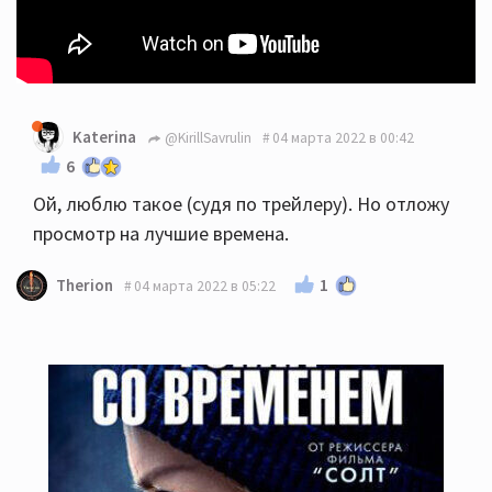
Katerina
@KirillSavrulin
04 марта 2022 в 00:42
6
Ой, люблю такое (судя по трейлеру). Но отложу
просмотр на лучшие времена.
1
Therion
04 марта 2022 в 05:22