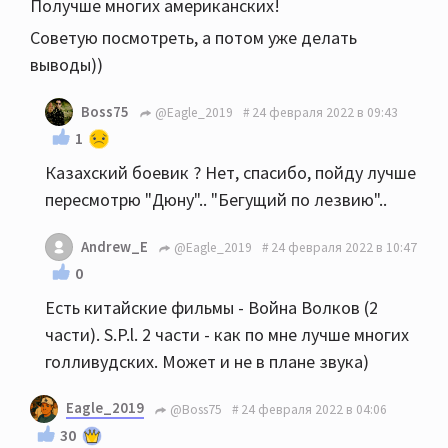
Получше многих американских!
Советую посмотреть, а потом уже делать
выводы))
Boss75
@Eagle_2019
24 февраля 2022 в 09:43
1
Казахский боевик ? Нет, спасибо, пойду лучше
пересмотрю "Дюну".. "Бегущий по лезвию"..
Andrew_E
@Eagle_2019
24 февраля 2022 в 10:47
0
Есть китайские фильмы - Война Волков (2
части). S.P.l. 2 части - как по мне лучше многих
голливудских. Может и не в плане звука)
Eagle_2019
@Boss75
24 февраля 2022 в 04:06
30