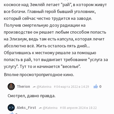
космосе над Землёй летает "рай", в котором живут
все богачи. Главный герой бывший уголовник,
который сейчас честно трудится на заводе.
Получив смертельную дозу радиации на
производстве он решает любым способом попасть
на Элизиум, ведь там есть капсула, которая лечит
абсолютно всё. Жить осталось пять дней...
Обратившись к местному решале за помощью
попасть в рай, тот выдвигает требование "услуга за
услугу". Тут то и начинается "веселье".
Вполне просмотропригодное кино.
0
Therion
@Katerina
04 марта 2022 в 14:29
Смотрел, давно правда.
Aleks_First
@Katerina
08 апреля 2024 в 18:22