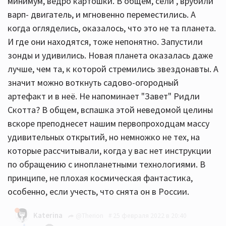
минимум, ведро картошки. В общем, сели , врубили
варп- двигатель, и мгновенно переместились. А
когда огляделись, оказалось, что это не та планета.
И где они находятся, тоже непонятно. Запустили
зонды и удивились. Новая планета оказалась даже
лучше, чем та, к которой стремились звездонавты. А
значит можно воткнуть садово-огородный
артефакт и в неё. Не напоминает "Завет" Ридли
Скотта? В общем, вспашка этой неведомой целины
вскоре преподнесет нашим первопроходцам массу
удивительных открытий, но немножко не тех, на
которые рассчитывали, когда у вас нет инструкции
по обращению с инопланетными технологиями. В
принципе, не плохая космическая фантастика,
особенно, если учесть, что снята он в России.
Katerina
@Therion
25 февраля 2022 в 20:40