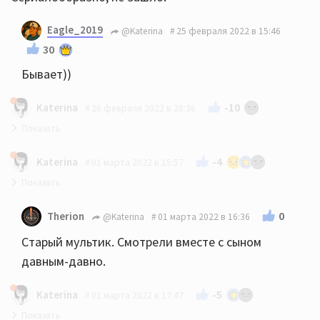
Eagle_2019
@Katerina
25 февраля 2022 в 15:46
30
Бывает))
-10
Katerina
26 февраля 2022 в 20:36
"Домашняя игра" (2022 года).
-4
Katerina
01 марта 2022 в 15:57
"Цыплёнок Цыпа" (2005 года).
0
Therion
@Katerina
01 марта 2022 в 16:36
Старый мультик. Смотрели вместе с сыном
давным-давно.
-5
Katerina
01 марта 2022 в 17:47