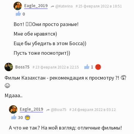
Посмотрела.
Eagle_2019
@Katerina
25 февраля 2022 в 18:51
Качественно лучше первой части, но по
0
содержанию первая понравилась больше.
Вот! ☝🏻Они просто разные!
Мне обе нравятся)
Еще бы убедить в этом Босса))
Пусть тоже посмотрит))
1
Boss75
23 февраля 2022 в 22:15
Фильм Казахстан - рекомендация к просмотру ?! 🤦
😆
Мдааа..
Eagle_2019
@Boss75
24 февраля 2022 в 03:12
30
А что не так? На мой взгляд: отличные фильмы!