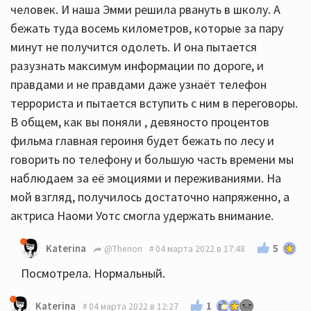
человек. И наша Эмми решила рвануть в школу. А
бежать туда восемь километров, которые за пару
минут не получится одолеть. И она пытается
разузнать максимум информации по дороге, и
правдами и не правдами даже узнаёт телефон
террориста и пытается вступить с ним в переговоры.
В общем, как вы поняли , девяносто процентов
фильма главная героиня будет бежать по лесу и
говорить по телефону и большую часть времени мы
наблюдаем за её эмоциями и переживаниями. На
мой взгляд, получилось достаточно напряженно, а
актриса Наоми Уотс смогла удержать внимание.
5
Katerina
@Therion
04 марта 2022 в 17:48
Посмотрела. Нормальный.
1
Katerina
04 марта 2022 в 12:27