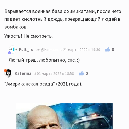
без взрослых, со своими придурковатыми друзьями.
Взрывается военная база с химикатами, после чего
Слишком детский и плоский. Не зашло.
падает кислотный дождь, превращающий людей в
зомбаков.
Ужость! Не смотреть.
Природничка запуская дрон в лесу обнаружила двух
отшельников. Чуваки дрон сбили. Игрушка дорогая,
0
Pult_ru
@Katerina
21 марта 2022 в 19:30
надо искать. Искала дрон, а нашла тех самых
Лютый трэш, любопытно, спс. :)
дикарей, которые ей поведали, что в лесу живут
грибные человеки.
0
Katerina
01 марта 2022 в 18:58
Мрак, не смотреть.
"Американская осада" (2021 года).