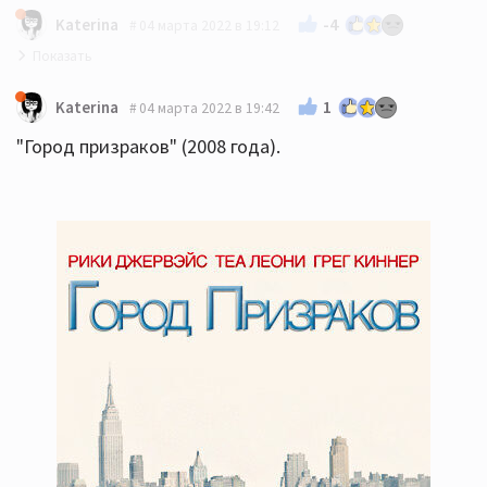
-4
Katerina
04 марта 2022 в 19:12
"Семейное ограбление" (2017 года).
1
Katerina
04 марта 2022 в 19:42
"Город призраков" (2008 года).
Главный герой вор, очень крутой вор, аферист.
Однажды он инсценировал свою смерть. На
оглашение завещания явились две его дочери,