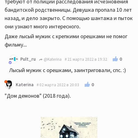
требуют от полиции расследования исчезновения
бандитской родственницы. Девушка пропала 10 лет
назад, и дело закрыто. С помощью шантажа и пыток
они узнают много интересного.
Даже лысый мужик с крепкими орешками не помог
фильму...
0
Pult_ru
@Katerina
21 марта 2022 в 19:32
Лысый мужик с орешками, заинтриговали, спс. :)
0
Katerina
02 марта 2022 в 20:03
"Дом демонов" (2018 года).