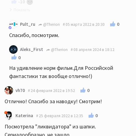
-10
Посмотрела. Не зашло.
0
Pult_ru
@Therion
05 марта 2022 в 20:30
Спасибо, посмотрим.
Aleks_First
@Therion
08 апреля 2024 в 18:12
0
На удивление норм фильм.Для Российской
фантастики так вообще отлично!)
0
vh70
24 февраля 2022 в 19:52
Отлично! Спасибо за наводку! Смотрим!
0
Katerina
25 февраля 2022 в 12:35
Посмотрела "ликвидатора" из шапки.
Сериалообразно, не зашло.