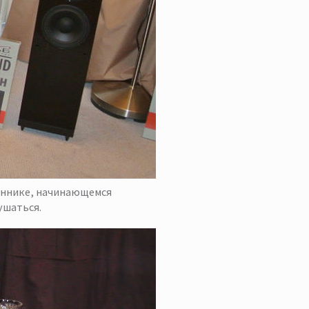
ценнике, начинающемся
лушаться.