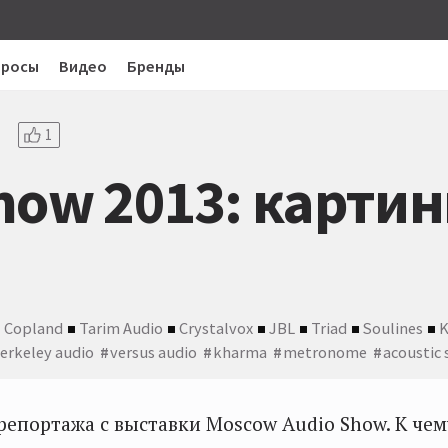
просы
Видео
Бренды
1
how 2013: картин
Copland
Tarim Audio
Crystalvox
JBL
Triad
Soulines
K
erkeley audio
versus audio
kharma
metronome
acoustic 
епортажа с выставки Moscow Audio Show. К чем