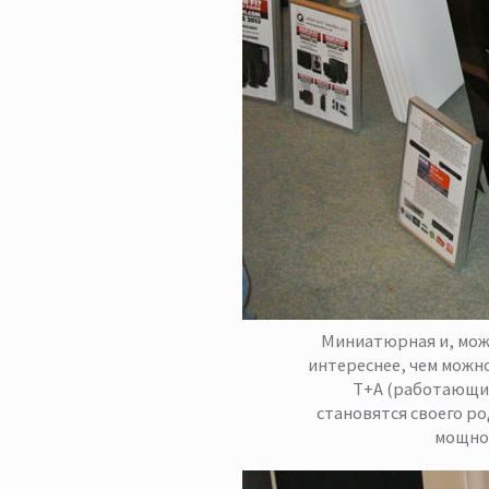
Миниатюрная и, можн
интереснее, чем можн
T+A (работающий
становятся своего ро
мощнос