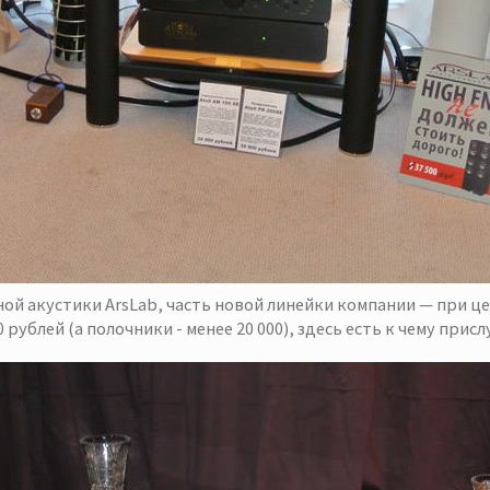
ой акустики ArsLab, часть новой линейки компании — при 
0 рублей (а полочники - менее 20 000), здесь есть к чему прис