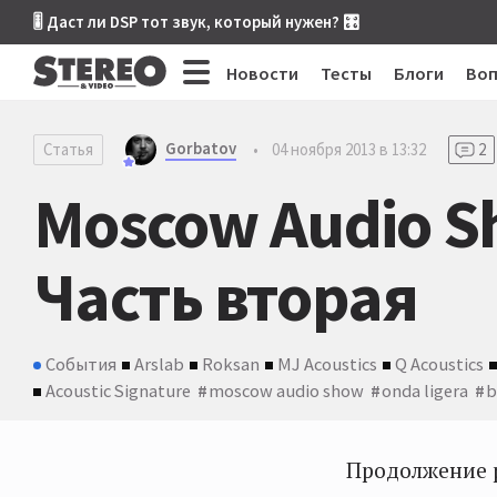
🎚 Даст ли DSP тот звук, который нужен? 🎛
Новости
Тесты
Блоги
Во
Gorbatov
Статья
•
04 ноября 2013 в 13:32
2
Moscow Audio S
Часть вторая
События
Arslab
Roksan
MJ Acoustics
Q Acoustics
Acoustic Signature
moscow audio show
onda ligera
b
Продолжение р