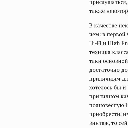
прислушаться,
также некотор
В качестве не
чем: в первой
Hi-Fi и High 
техника класса
таки основной
достаточно до
приличным для
хотелось бы и 
приличном кач
полновесную H
приобрести, и
винтаж, то се