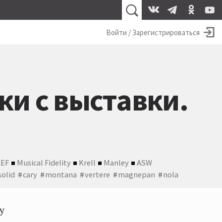
Войти / Зарегистрироваться
ки с выставки.
EF
Musical Fidelity
Krell
Manley
ASW
solid
cary
montana
vertere
magnepan
nola
у