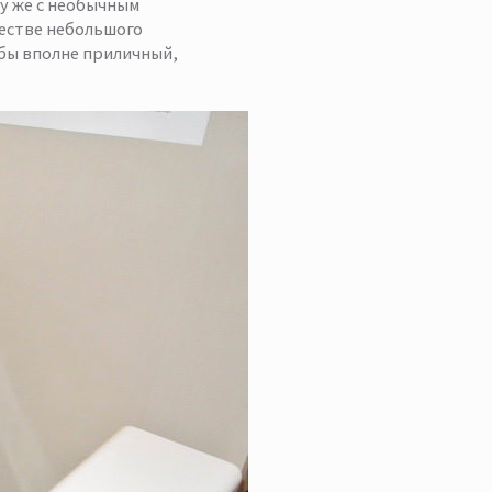
му же с необычным
честве небольшого
 бы вполне приличный,