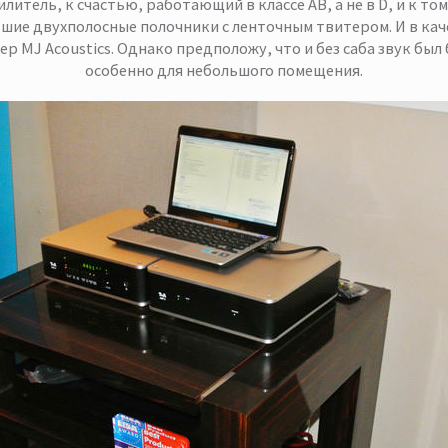
литель, к счастью, работающий в классе АВ, а не в D, и к то
шие двухполосные полочники с ленточным твитером. И в ка
р MJ Acoustics. Однако предположу, что и без саба звук был
особенно для небольшого помещения.