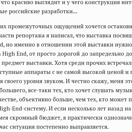
 что красиво выглядит и у чего конструкция инт
ые российские разработки...
ких промежуточных ощущений хочется останови
 части репортажа я написал, что выставка посвя
End, но именно в отношении этой выставки нужно 
 High End, от просто дорогой до запредельно до
 предмет выставки. Хотя среди прочих встречал
ступные аппараты с не самой высокой ценой и
 своего уровня звуком. И честно скажу, меня это
большего, все-таки тех, кто хочет слушать музык
естве, объективно больше, чем тех, кто может п
igh-End-систему. И если несколько лет назад на 
мея скромный бюджет, я практически однозначн
йчас ситуация постепенно выправляется.