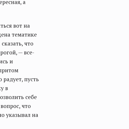
ересная, а
ться вот на
щена тематике
сказать, что
рогой, — все-
ись и
 притом
 радует, пусть
у в
озволить себе
вопрос, что
о указывал на