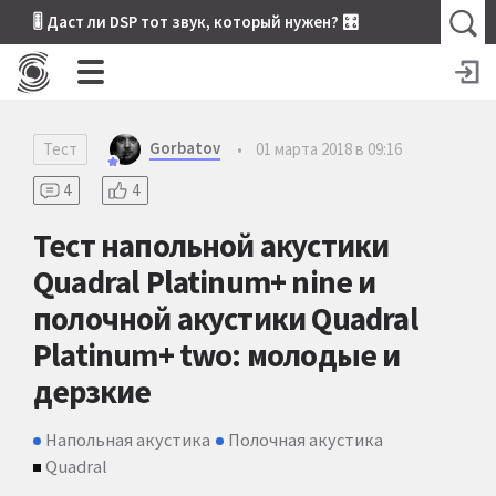
🎚 Даст ли DSP тот звук, который нужен? 🎛
Gorbatov
Тест
•
01 марта 2018 в 09:16
4
4
Тест напольной акустики
Quadral Platinum+ nine и
полочной акустики Quadral
Platinum+ two: молодые и
дерзкие
Напольная акустика
Полочная акустика
Quadral