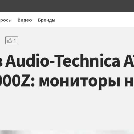
просы
Видео
Бренды
4
 Audio-Technica 
000Z: мониторы н