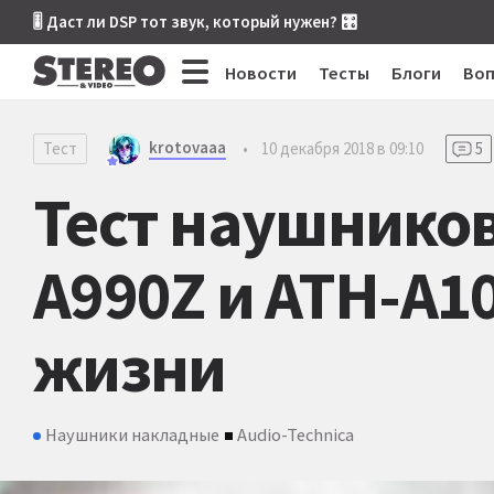
🎚 Даст ли DSP тот звук, который нужен? 🎛
Новости
Тесты
Блоги
Во
krotovaaa
Тест
•
10 декабря 2018 в 09:10
5
Тест наушников
A990Z и ATH-A1
жизни
Наушники накладные
Audio-Technica