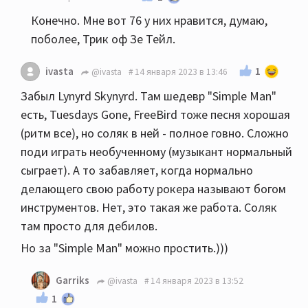
Конечно. Мне вот 76 у них нравится, думаю,
поболее, Трик оф Зе Тейл.
1
ivasta
@ivasta
14 января 2023 в 13:46
Забыл Lynyrd Skynyrd. Там шедевр "Simple Man"
есть, Tuesdays Gone, FreeBird тоже песня хорошая
(ритм все), но соляк в ней - полное говно. Сложно
поди играть необученному (музыкант нормальный
сыграет). А то забавляет, когда нормально
делающего свою работу рокера называют богом
инструментов. Нет, это такая же работа. Соляк
там просто для дебилов.
Но за "Simple Man" можно простить.)))
Garriks
@ivasta
14 января 2023 в 13:52
1