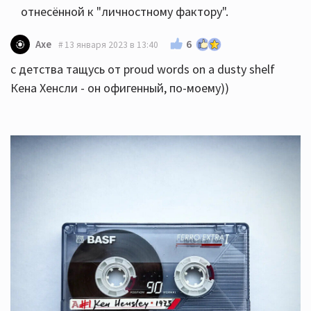
умные люди могут слушать плохую музыку.
отнесённой к "личностному фактору".
Чисто "музыка" в соло как в аркадном
6
Axe
автомате) саундтрек для него. Для игрушки.
13 января 2023 в 13:40
с детства тащусь от proud words on a dusty shelf
Кена Хенсли - он офигенный, по-моему))