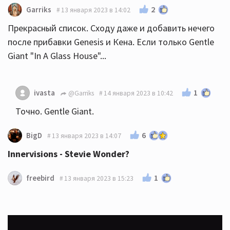
2
Garriks
13 января 2023 в 14:02
Прекрасный список. Сходу даже и добавить нечего
после прибавки Genesis и Кена. Если только Gentle
Giant "In A Glass House"...
1
ivasta
@Garriks
14 января 2023 в 10:42
Точно. Gentle Giant.
6
BigD
13 января 2023 в 14:07
Innervisions - Stevie Wonder?
1
freebird
13 января 2023 в 15:23