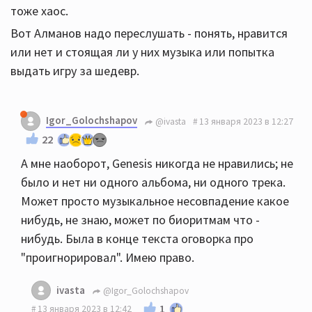
тоже хаос.
Вот Алманов надо переслушать - понять, нравится
или нет и стоящая ли у них музыка или попытка
выдать игру за шедевр.
Igor_Golochshapov
@ivasta
13 января 2023 в 12:27
22
А мне наоборот, Genesis никогда не нравились; не
было и нет ни одного альбома, ни одного трека.
Может просто музыкальное несовпадение какое
нибудь, не знаю, может по биоритмам что -
нибудь. Была в конце текста оговорка про
"проигнорировал". Имею право.
ivasta
@Igor_Golochshapov
1
13 января 2023 в 12:42