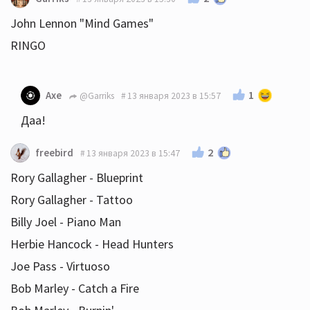
John Lennon "Mind Games"
RINGO
1
Axe
@Garriks
13 января 2023 в 15:57
Даа!
2
freebird
13 января 2023 в 15:47
Rory Gallagher - Blueprint
Rory Gallagher - Tattoo
Billy Joel - Piano Man
Herbie Hancock - Head Hunters
Joe Pass - Virtuoso
Bob Marley - Catch a Fire