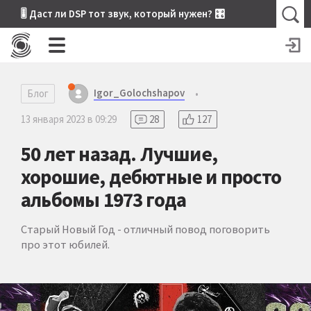
🎚 Даст ли DSP тот звук, который нужен? 🎛
Igor_Golochshapov
Блог
•
13 января 2023 в 09:29
28
127
50 лет назад. Лучшие,
хорошие, дебютные и просто
альбомы 1973 года
Старый Новый Год - отличный повод поговорить
про этот юбилей.