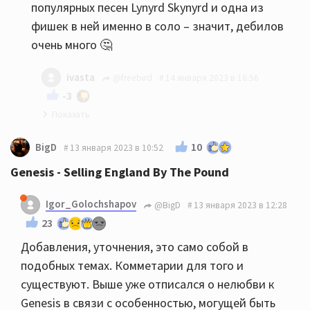
популярных песен Lynyrd Skynyrd и одна из
фишек в ней именно в соло – значит, дебилов
очень много 🤔
ivasta
@freebird
14 января 2023 в 16:56
-3
Да плевать. Я не говорил про песню. Она
10
BigD
13 января 2023 в 10:52
прекрасная, пока дл соляка не доходит.
Genesis - Selling England By The Pound
Да, много. И что? В песне смысл должен быть,
а не пляски в деревне, которые критику
Igor_Golochshapov
@BigD
13 января 2023 в 12:28
понравились, так как их обычный человек не
23
сыграет.
Добавления, уточнения, это само собой в
У Вас стандартное "Если Вам не нравится, то
подобных темах. Комметарии для того и
не значит".
существуют. Выше уже отписался о нелюбви к
Да, дебилы не буквально, музыкально. Ибо
Genesis в связи с особенностью, могущей быть