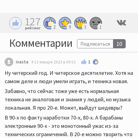
127
2
9
3
1
рейтинг
Комментарии
10
Подписаться
1
ivasta
13 января 2023 в 09:53
Ну читерский год. И читерское десятилетие. Хотя на
самом деле и люди умели играть, и техника новая.
Забавно, что сейчас тоже уже есть нормальная
техника не аналоговая и знания у людей, но музыка
локальная. Я про 20-е. Может, выйдут шедевры?
В 90-х по факту наработки 70-х, 80-х. А барабаны
электронные 90-х - это монотонный ужас из-за
технических ограничений. В 20-е можно творить что