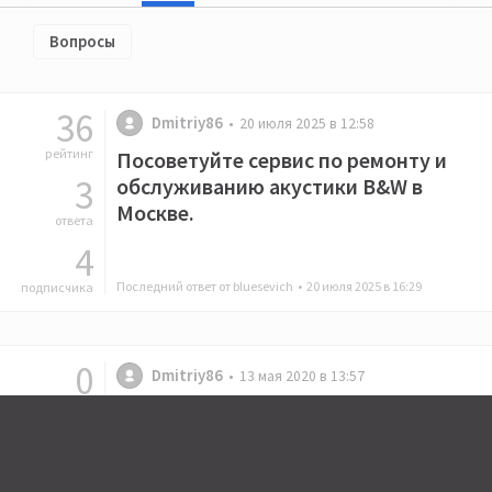
Вопросы
36
Dmitriy86
20 июля 2025 в 12:58
рейтинг
Посоветуйте сервис по ремонту и
3
обслуживанию акустики B&W в
Москве.
ответа
4
Последний ответ от bluesevich •
20 июля 2025 в 16:29
подписчика
0
Dmitriy86
13 мая 2020 в 13:57
рейтинг
Стационарный ЦАП с оптическим
15
входом и балансными выходами
(до 60 т.р.)
ответов