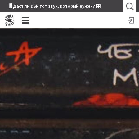
🎚 Даст ли DSP тот звук, который нужен? 🎛