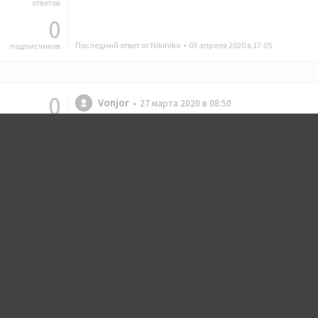
ответов
0
Последний ответ от Nikiniko •
03 апреля 2020 в 17:05
подписчиков
0
Vonjor
27 марта 2020 в 08:50
рейтинг
Хочу купить акустику Magico: S3
2
MK II (не могу найти) или A3?
ответа
Magico
0
Последний ответ от Vonjor •
27 марта 2020 в 20:46
подписчиков
0
Vonjor
17 ноября 2019 в 10:57
рейтинг
Стример Sonore OpticalRendu:
7
упала динамика — как вытащить