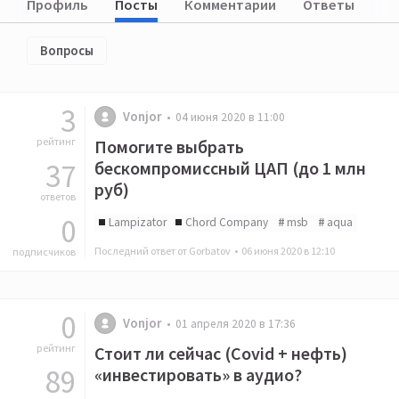
Профиль
Посты
Комментарии
Ответы
Вопросы
3
Vonjor
04 июня 2020 в 11:00
рейтинг
Помогите выбрать
37
бескомпромиссный ЦАП (до 1 млн
руб)
ответов
0
Lampizator
Chord Company
msb
aqua
Последний ответ от Gorbatov •
06 июня 2020 в 12:10
подписчиков
0
Vonjor
01 апреля 2020 в 17:36
рейтинг
Стоит ли сейчас (Covid + нефть)
89
«инвестировать» в аудио?