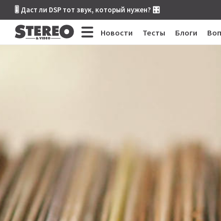
🎚 Даст ли DSP тот звук, который нужен? 🎛
Новости
Тесты
Блоги
Во