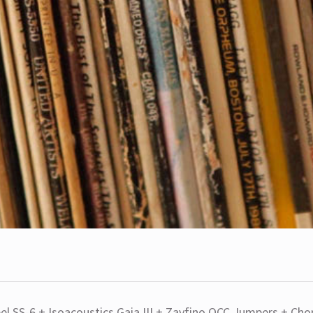
eel SS-6 + Isoacoustics Gaia III + Zavfino OCC Jumpers + C