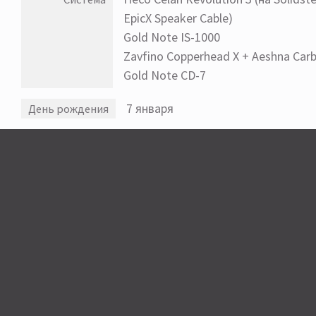
EpicX Speaker Cable)
Gold Note IS-1000
Zavfino Copperhead X + Aeshna Carb
Gold Note CD-7
7 января
День рождения
Россия
Страна
Москва
Город