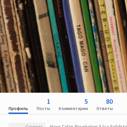
1
5
80
Профиль
Посты
Комментарии
Ответы
Heco Celan Revolution 3 (на Solidst
Система