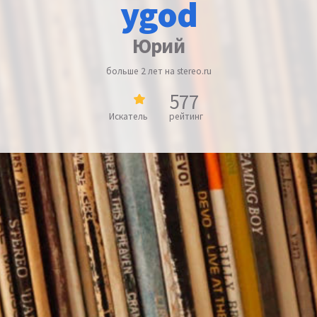
ygod
Юрий
больше 2 лет на stereo.ru
577
Искатель
рейтинг