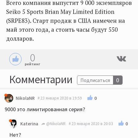
Всего компания выпустит 9 000 экземпляров
Seiko 5 Sports Brian May Limited Edition
(SRPE83). Старт продаж в США намечен на
май этого года, а стоить часы будут 550
долларов.
0
рейтинг
Комментарии
0
Подписаться
0
NikolaNR
23 января 2020 в 19:59
9000 это лимитированная серия?
0
Katerina
@NikolaNR
23 января 2020 в 20:03
Нет?