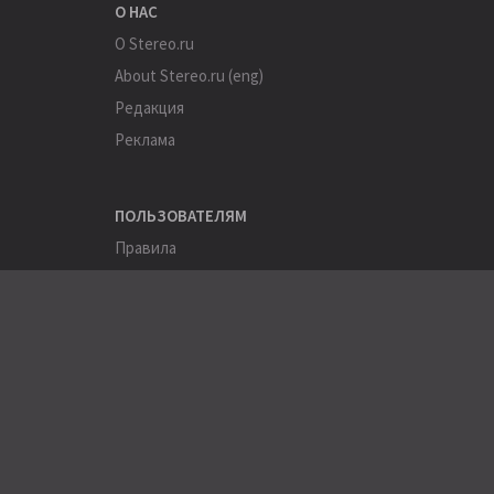
О НАС
О Stereo.ru
About Stereo.ru (eng)
Редакция
Реклама
ПОЛЬЗОВАТЕЛЯМ
Правила
Помощь
Соглашение
Конфиденциальность
ПОЛЕЗНОЕ
Пользователи
Хэштеги