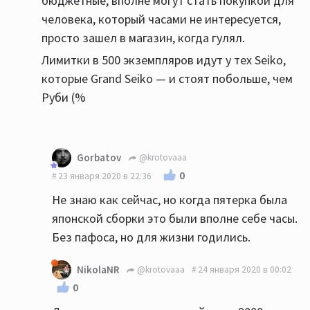
бюджетные, вполне могут стать покупкой для
человека, который часами не интересуется,
просто зашел в магазин, когда гулял.
Лимитки в 500 экземпляров идут у тех Seiko,
которые Grand Seiko — и стоят побольше, чем
Руби (%
Gorbatov
@krotovaaa
0
23 января 2020 в 22:36
Не знаю как сейчас, но когда пятерка была
японской сборки это были вполне себе часы.
Без пафоса, но для жизни годились.
NikolaNR
@krotovaaa
24 января 2020 в 00:02
0