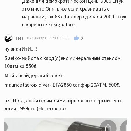
Даже для демократической цены 9000 штук
это много.Опять же если сравнивать с
маранцем,так 63 cd-плеер сделали 2000 штук
в варианте ki-signature.
0
Tess
24 января 2020 в 01:09
ну знаиИтИ....!
5 seiko-мийота с хард(л)екс минеральным стеклом
10атм за 550€.
Мой инсайдерский совет:
maurice lacroix diver- ETA2850 сапфир 20АТМ. 500€.
p.s. И да, любителям лимитированных версий: есть
лимит 999шт. (Не на фото)