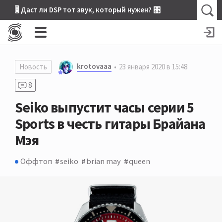
🎚 Даст ли DSP тот звук, который нужен? 🎛
krotovaaa
Новость
23 января 2020 в 15:48
8
Seiko выпустит часы серии 5
Sports в честь гитары Брайана
Мэя
Оффтоп
seiko
brian may
queen