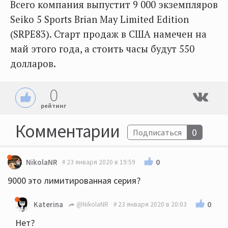
Всего компания выпустит 9 000 экземпляров
Seiko 5 Sports Brian May Limited Edition
(SRPE83). Старт продаж в США намечен на
май этого года, а стоить часы будут 550
долларов.
0
рейтинг
Комментарии
0
Подписаться
0
NikolaNR
23 января 2020 в 19:59
9000 это лимитированная серия?
0
Katerina
@NikolaNR
23 января 2020 в 20:03
Нет?