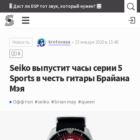
🎚 Даст ли DSP тот звук, который нужен? 🎛
krotovaaa
Новость
23 января 2020 в 15:48
8
Seiko выпустит часы серии 5
Sports в честь гитары Брайана
Мэя
Оффтоп
seiko
brian may
queen