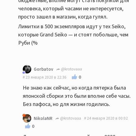
бюджетные, вполне могут стать покупкой для
человека, который часами не интересуется,
просто зашел в магазин, когда гулял.
Лимитки в 500 экземпляров идут у тех Seiko,
которые Grand Seiko — и стоят побольше, чем
Руби (%
Gorbatov
@krotovaaa
0
23 января 2020 в 22:36
Не знаю как сейчас, но когда пятерка была
японской сборки это были вполне себе часы.
Без пафоса, но для жизни годились.
NikolaNR
@krotovaaa
24 января 2020 в 00:02
0