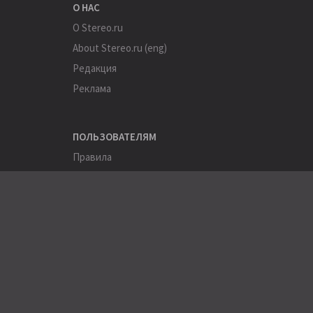
О НАС
О Stereo.ru
About Stereo.ru (eng)
Редакция
Реклама
ПОЛЬЗОВАТЕЛЯМ
Правила
Помощь
Соглашение
Конфиденциальность
ПОЛЕЗНОЕ
Пользователи
Хэштеги