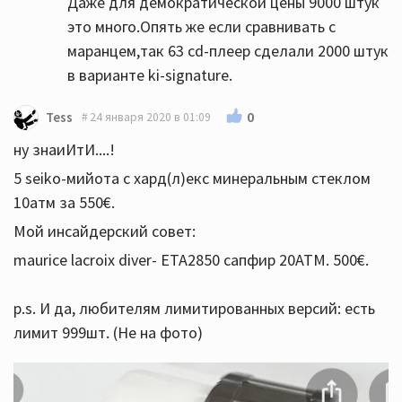
Даже для демократической цены 9000 штук
это много.Опять же если сравнивать с
маранцем,так 63 cd-плеер сделали 2000 штук
в варианте ki-signature.
0
Tess
24 января 2020 в 01:09
ну знаиИтИ....!
5 seiko-мийота с хард(л)екс минеральным стеклом
10атм за 550€.
Мой инсайдерский совет:
maurice lacroix diver- ETA2850 сапфир 20АТМ. 500€.
p.s. И да, любителям лимитированных версий: есть
лимит 999шт. (Не на фото)