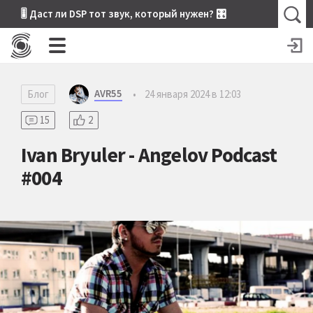
🎚 Даст ли DSP тот звук, который нужен? 🎛
AVR55
Блог
•
24 января 2024 в 12:03
15
2
Ivan Bryuler - Angelov Podcast
#004