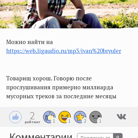
Можно найти на
https://web.ligaudio.ru/mp3/ivan%20bryuler
Товарищ хорош. Говорю после
прослушивания примерно миллиарда
мусорных треков за последние месяцы
2
1
1
2
1
рейтинг
Комментарии
8
Подписаться