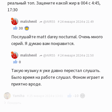
реальный топ. Зацените какой жир в 004 с 4:45,
17:30
malishevil
@AVR55
24 января 2024 в 21:49
30
Послушайте matt darey nocturnal. Очень много
серий. Я думаю вам понравится.
malishevil
@AVR55
24 января 2024 в 21:50
0
Такую музыку я уже давно перестал слушать.
Было время на работе слушал. Фоном играет и
приятно вроде.
-10
Yamiha
25 января 2024 в 13:01