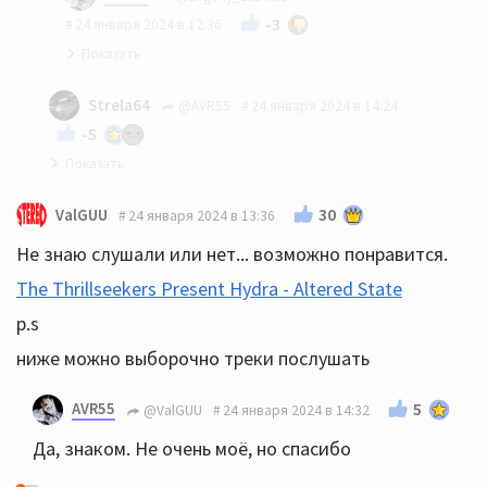
-3
24 января 2024 в 12:36
и?
Strela64
@AVR55
24 января 2024 в 14:24
-5
На просторах интернета много чего есть ))
30
ValGUU
24 января 2024 в 13:36
Не знаю слушали или нет... возможно понравится.
The Thrillseekers Present Hydra - Altered State
p.s
ниже можно выборочно треки послушать
AVR55
5
@ValGUU
24 января 2024 в 14:32
Да, знаком. Не очень моё, но спасибо