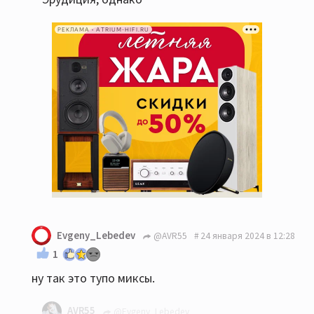
РЕКЛАМА • ATRIUM-HIFI.RU
Evgeny_Lebedev
@AVR55
24 января 2024 в 12:28
1
ну так это тупо миксы.
AVR55
@Evgeny_Lebedev