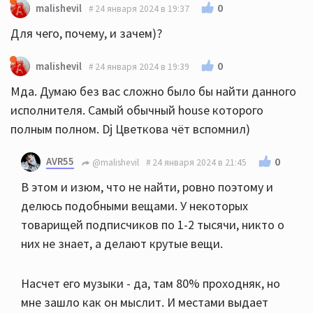
0
malishevil
24 января 2024 в 19:37
Для чего, почему, и зачем)?
0
malishevil
24 января 2024 в 19:39
Мда. Думаю без вас сложно было бы найти данного
исполнителя. Самый обычный house которого
полным полном. Dj Цветкова чёт вспомнил)
AVR55
0
@malishevil
24 января 2024 в 21:45
В этом и изюм, что не найти, ровно поэтому и
делюсь подобными вещами. У некоторых
товарищей подписчиков по 1-2 тысячи, никто о
них не знает, а делают крутые вещи.
Насчет его музыки - да, там 80% проходняк, но
мне зашло как он мыслит. И местами выдает