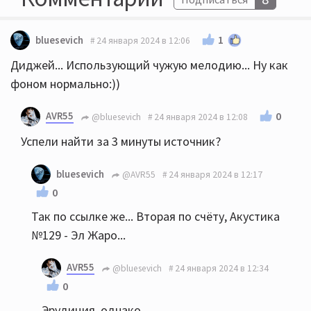
1
bluesevich
24 января 2024 в 12:06
Диджей... Использующий чужую мелодию... Ну как
фоном нормально:))
AVR55
0
@bluesevich
24 января 2024 в 12:08
Успели найти за 3 минуты источник?
bluesevich
@AVR55
24 января 2024 в 12:17
0
Так по ссылке же... Вторая по счёту, Акустика
№129 - Эл Жаро...
AVR55
@bluesevich
24 января 2024 в 12:34
0
Эрудиция, однако