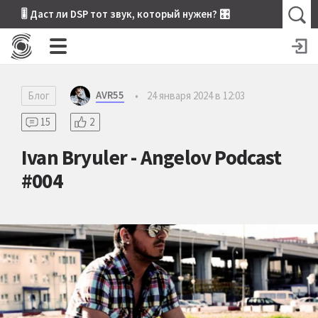
🎚 Даст ли DSP тот звук, который нужен? 🎛
AVR55
Блог
•
24 января 2024 в 12:03
15
2
Ivan Bryuler - Angelov Podcast
#004