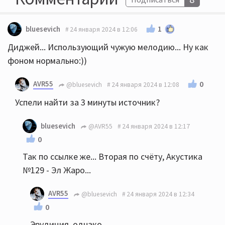
1
bluesevich
24 января 2024 в 12:06
Диджей... Использующий чужую мелодию... Ну как
фоном нормально:))
AVR55
0
@bluesevich
24 января 2024 в 12:08
Успели найти за 3 минуты источник?
bluesevich
@AVR55
24 января 2024 в 12:17
0
Так по ссылке же... Вторая по счёту, Акустика
№129 - Эл Жаро...
AVR55
@bluesevich
24 января 2024 в 12:34
0
Эрудиция, однако