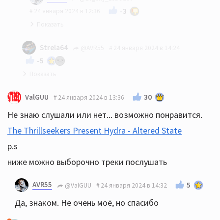
-3
24 января 2024 в 12:36
и?
Strela64
@AVR55
24 января 2024 в 14:24
-5
На просторах интернета много чего есть ))
30
ValGUU
24 января 2024 в 13:36
Не знаю слушали или нет... возможно понравится.
The Thrillseekers Present Hydra - Altered State
p.s
ниже можно выборочно треки послушать
AVR55
5
@ValGUU
24 января 2024 в 14:32
Да, знаком. Не очень моё, но спасибо