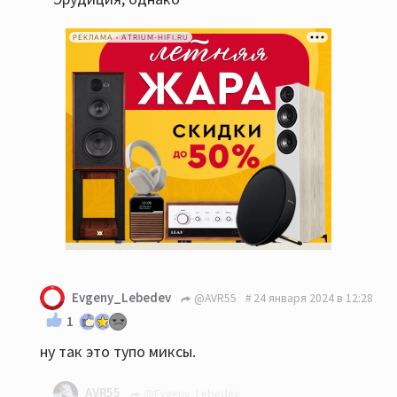
РЕКЛАМА • ATRIUM-HIFI.RU
Evgeny_Lebedev
@AVR55
24 января 2024 в 12:28
1
ну так это тупо миксы.
AVR55
@Evgeny_Lebedev