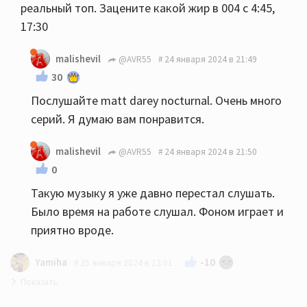
реальный топ. Зацените какой жир в 004 с 4:45,
17:30
malishevil
@AVR55
24 января 2024 в 21:49
30
Послушайте matt darey nocturnal. Очень много
серий. Я думаю вам понравится.
malishevil
@AVR55
24 января 2024 в 21:50
0
Такую музыку я уже давно перестал слушать.
Было время на работе слушал. Фоном играет и
приятно вроде.
-10
Yamiha
25 января 2024 в 13:01