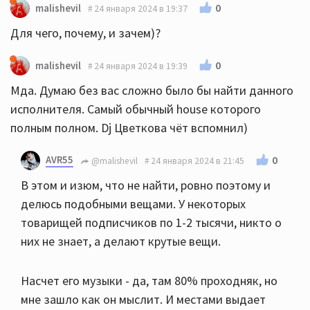
0
malishevil
24 января 2024 в 19:37
Для чего, почему, и зачем)?
0
malishevil
24 января 2024 в 19:39
Мда. Думаю без вас сложно было бы найти данного
исполнителя. Самый обычный house которого
полным полном. Dj Цветкова чёт вспомнил)
AVR55
0
@malishevil
24 января 2024 в 21:45
В этом и изюм, что не найти, ровно поэтому и
делюсь подобными вещами. У некоторых
товарищей подписчиков по 1-2 тысячи, никто о
них не знает, а делают крутые вещи.
Насчет его музыки - да, там 80% проходняк, но
мне зашло как он мыслит. И местами выдает