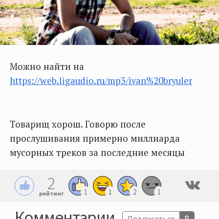
Можно найти на
https://web.ligaudio.ru/mp3/ivan%20bryuler
Товарищ хорош. Говорю после
прослушивания примерно миллиарда
мусорных треков за последние месяцы
2
1
1
2
1
рейтинг
Комментарии
8
Подписаться