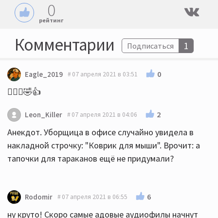
0
рейтинг
Комментарии
1
Подписаться
0
Eagle_2019
07 апреля 2021 в 03:51
🤦🏼‍♂️🤣👍
2
Leon_Killer
07 апреля 2021 в 04:06
Анекдот. Уборщица в офисе случайно увидела в
накладной строчку: "Коврик для мыши". Врочит: а
тапочки для тараканов ещё не придумали?
6
Rodomir
07 апреля 2021 в 06:55
ну круто! Скоро самые адовые аудиофилы начнут