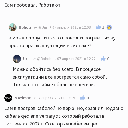
Сам пробовал. Работают
5
Bbhob
@Urii
07 апреля 2021 в 12:08
а можно допустить что провод «прогреется» ну
просто при эксплуатации в системе?
0
Urii
@Bbhob
07 апреля 2021 в 12:22
Можно обойтись без всего. В процессе
эксплуатации все прогреется само собой.
Только это займёт больше времени.
0
Maxim86
07 апреля 2021 в 12:19
Сам в прогрев кабелей не верю. Но, сравнил недавно
кабель qed anniversary xt который работал в
системах с 2007 г. Со вторым кабелем qed