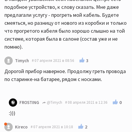
подобное устройство, к слову сказать. Мне даже
предлагали услугу - прогреть мой кабель. Будете
смеяться, но разницу от нового из коробки и только
что прогретого кабеля было хорошо слышно на той
системе, которая была в салоне (состав уже и не
помню).
3
Timych
07 апреля 2021 в 08:56
Дорогой прибор наверное. Продолжу греть провода
по старинке-на батарее, рядом с носками.
0
FROSTING
@Timych
08 апреля 2021 в 12:36
:)))
2
Kireco
07 апреля 2021 в 10:18