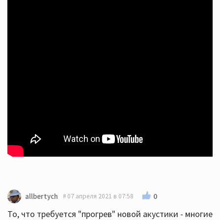
0
allbertych
07 апреля 2021 в 07:58
То, что требуется "прогрев" новой акустики - многие