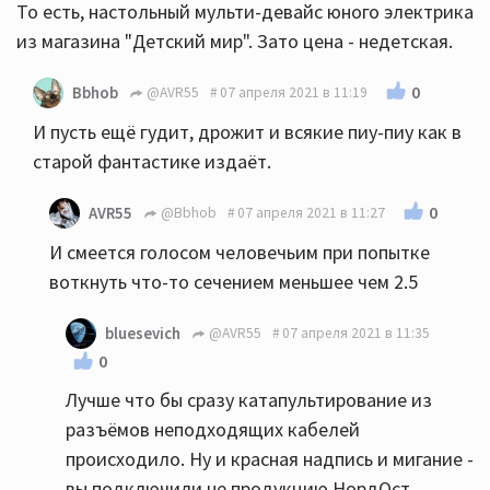
То есть, настольный мульти-девайс юного электрика
из магазина "Детский мир". Зато цена - недетская.
0
Bbhob
@AVR55
07 апреля 2021 в 11:19
И пусть ещё гудит, дрожит и всякие пиу-пиу как в
старой фантастике издаёт.
0
AVR55
@Bbhob
07 апреля 2021 в 11:27
И смеется голосом человечьим при попытке
воткнуть что-то сечением меньшее чем 2.5
bluesevich
@AVR55
07 апреля 2021 в 11:35
0
Лучше что бы сразу катапультирование из
разъёмов неподходящих кабелей
происходило. Ну и красная надпись и мигание -
вы подключили не продукцию НордОст,