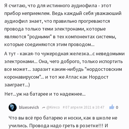
Я считаю, что для истинного аудиофила - этот
прибор неприемлем. Ведь каждый себя уважаюший
аудиофил знает, что правильно прогреваются
провода только теми электронами, которые
являются "родными" в тех компонентах системы,
которые соединяются этим проводом...
А тут - какая-то чужеродная железка...с неведомыми
электронами... Она, чего доброго, только испортить
все может... заразит каким-нибудь "нордостовским
коронавирусом"... и тот же Атлас как Нордост
заиграет...)
Нет...уж на батарее и то надежнее...
0
bluesevich
@Kireco
07 апреля 2021 в 10:47
Что вы всё про батарею и носки, как в школе не
учились. Провода надо греть в розетке!!! И