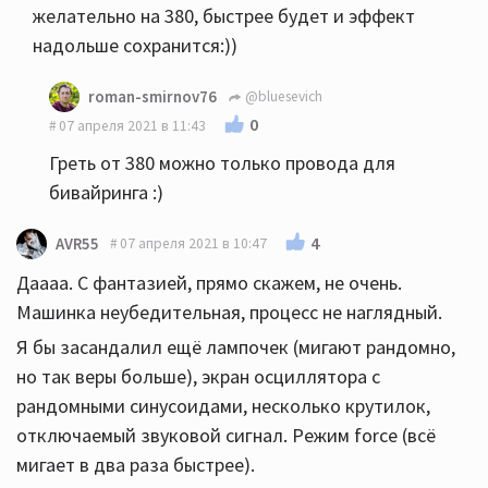
желательно на 380, быстрее будет и эффект
надольше сохранится:))
roman-smirnov76
@bluesevich
0
07 апреля 2021 в 11:43
Греть от 380 можно только провода для
бивайринга :)
4
AVR55
07 апреля 2021 в 10:47
Даааа. С фантазией, прямо скажем, не очень.
Машинка неубедительная, процесс не наглядный.
Я бы засандалил ещё лампочек (мигают рандомно,
но так веры больше), экран осциллятора с
рандомными синусоидами, несколько крутилок,
отключаемый звуковой сигнал. Режим force (всё
мигает в два раза быстрее).