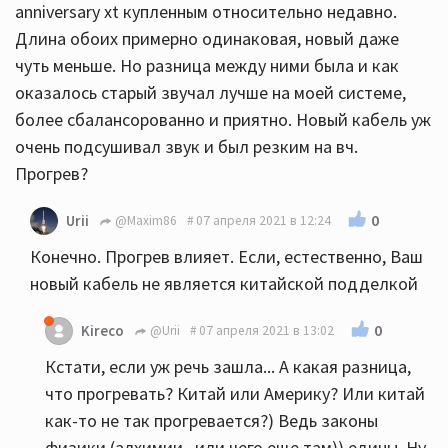
anniversary xt купленным относительно недавно.
Длина обоих примерно одинаковая, новый даже
чуть меньше. Но разница между ними была и как
оказалось старый звучал лучше на моей системе,
более сбалансорованно и приятно. Новый кабель уж
очень подсушивал звук и был резким на вч.
Прогрев?
0
Urii
@Maxim86
07 апреля 2021 в 12:24
Конечно. Прогрев влияет. Если, естественно, Ваш
новый кабель не является китайской подделкой
0
Kireco
@Urii
07 апреля 2021 в 13:02
Кстати, если уж речь зашла... А какая разница,
что прогревать? Китай или Америку? Или китай
как-то не так прогревается?) Ведь законы
физики (алхимии...или чего еще там)) едины. Ну