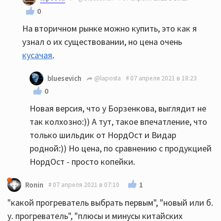
0
На вторичном рынке можно купить, это как я
узнал о их существовании, но цена очень
кусачая
.
bluesevich
@laposta
07 апреля 2021 в 18:23
0
Новая версия, что у Борзенкова, выглядит не
так колхозно:)) А тут, такое впечатление, что
только шильдик от НордОст и Видар
родной:)) Но цена, по сравнению с продукцией
НордОст - просто копейки.
1
Ronin
07 апреля 2021 в 07:10
"какой прогреватель выбрать первым", "новый или б.
у. прогреватель", "плюсы и минусы китайских