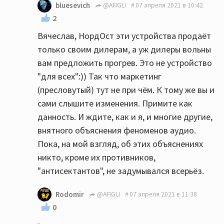
bluesevich
@AFIGLI
07 апреля 2021 в 10:42
2
Вячеслав, НордОст эти устройства продаёт
только своим дилерам, а уж дилеры вольны
вам предложить прогрев. Это не устройство
"для всех":)) Так что маркетинг
(пресловутый) тут не при чём. К тому же вы и
сами слышите изменения. Примите как
данность. И ждите, как и я, и многие другие,
внятного объяснения феноменов аудио.
Пока, на мой взгляд, об этих объяснениях
никто, кроме их противников,
"антисектантов", не задумывался всерьёз.
Rodomir
@AFIGLI
07 апреля 2021 в 11:38
0