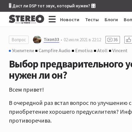
🎚 Даст ли DSP тот звук, который нужен? 🎛
Новости
Тесты
Блоги
Во
Tixon33
Вопрос
02 июля 2021 в 22:12
36
Усилители
Campfire Audio
Emotiva
Atoll
Vincent
Выбор предварительного уси
нужен ли он?
Всем привет!
В очередной раз встал вопрос по улучшению с
приобретение хорошего предусилителя? Инф
противоречива.