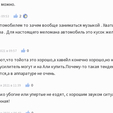
 можно.
2
 09:53
втомобилем то зачем вообще заниматься музыкой . Хват
ра . Для настоящего меломана автомобиль это кусок же
0
021 в 09:57
ают,что тойота это хорошо,а хавейл конечно хорошо,но 
усилитель могут и на Али купить.Почему-то такая тенде
ся,а в аппаратуре не очень.
0
я 2021 в 11:39
ко убогие или упертые не ездят, с хорошим звуком ситу
жная!
0