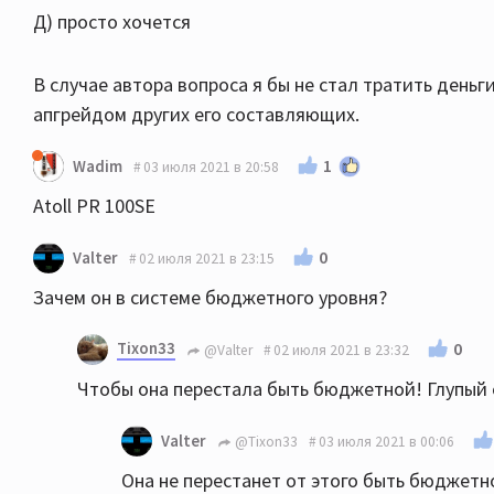
Д) просто хочется
В случае автора вопроса я бы не стал тратить день
апгрейдом других его составляющих.
1
Wadim
03 июля 2021 в 20:58
Atoll PR 100SE
0
Valter
02 июля 2021 в 23:15
Зачем он в системе бюджетного уровня?
Tixon33
0
@Valter
02 июля 2021 в 23:32
Чтобы она перестала быть бюджетной! Глупый о
Valter
@Tixon33
03 июля 2021 в 00:06
Она не перестанет от этого быть бюджетн