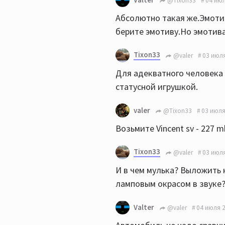
@Tixon33
04 июл
Абсолютно такая же.Эмотив
берите эмотиву.Но эмотива
Tixon33
@valer
03 июля
Для адекватного человека
статусной игрушкой.
valer
@Tixon33
03 июля
Возьмите Vincent sv - 227 mk
Tixon33
@valer
03 июля
И в чем мулька? Выложить 
ламповым окрасом в звуке
Valter
@valer
04 июля 2