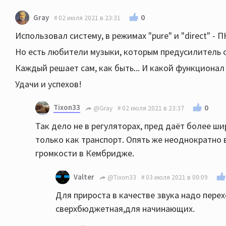
0
Gray
02 июля 2021 в 23:31
Использовал систему, в режимах "pure" и "direct" - П
Но есть любители музыки, которым предусилитель с 
Каждый решает сам, как быть... И какой функционал
Удачи и успехов!
Tixon33
0
@Gray
02 июля 2021 в 23:37
Так дело не в регуляторах, пред даёт более ш
только как транспорт. Опять же неоднократно
громкости в Кембридже.
Valter
@Tixon33
03 июля 2021 в 00:09
Для прироста в качестве звука надо пере
сверхбюджетная,для начинающих.