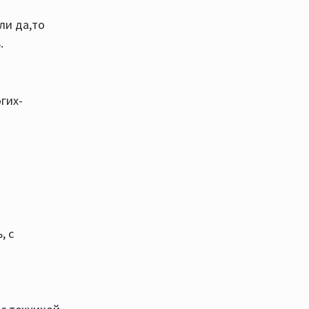
ли да,то
.
гих-
, с