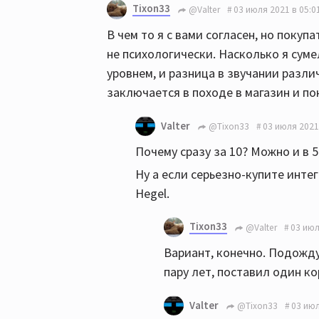
Tixon33
@Valter
03 июля 2021 в 05:0
В чем то я с вами согласен, но покуп
не психологически. Насколько я сум
уровнем, и разница в звучании разл
заключается в походе в магазин и по
Valter
@Tixon33
03 июля 2021
Почему сразу за 10? Можно и в 
Ну а если серьезно-купите инт
Нegel.
Tixon33
@Valter
03 июл
Вариант, конечно. Подожду
пару лет, поставил один ко
Valter
@Tixon33
03 июл