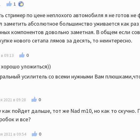
1
1
ать стример по цене неплохого автомобиля я не готов не
ел заметить абсолютное большинство уживается как раз 
ичных компонентов довольно заметная. В общем если со
купке нового сетапа лямов за десять, то неинтересно.
0
 в 09:13
5 хорошо уложиться))
егральный усилитель со всеми нужными Вам плюшками,чт
0
я 2021 в 09:28
 как пойдет дальше, тот же Nad m10, но как то скучно.
робок и все?
0
я 2021 в 09:54