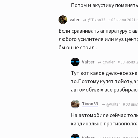
Потом и акустику поменять
valer
@Tixon33
03 июля 2021 в
Если сравнивать аппаратуру с а
любого усилителя или муз цент
бы он не стоил .
Valter
@valer
03 июля 2
Тут вот какое дело-все зн
то.Поэтому купят тойоту,а 
автомобилях все разбирают
Tixon33
@Valter
03 июл
На автомобиле сейчас толь
кардинально противополо
Valter