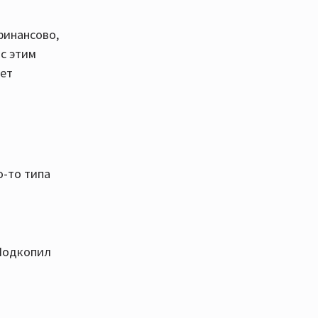
 финансово,
с этим
вет
о-то типа
 Подкопил