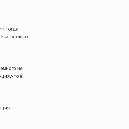
ит тогда
леза сколько
немного не
нция,что в
ация