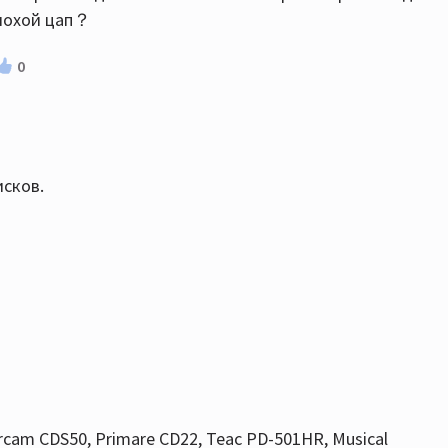
плохой цап？
0
исков.
rcam CDS50, Primare CD22, Teac PD-501HR, Musical