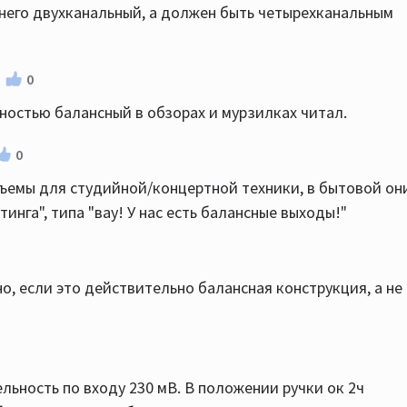
 него двухканальный, а должен быть четырехканальным
0
лностью балансный в обзорах и мурзилках читал.
0
ъемы для студийной/концертной техники, в бытовой он
инга", типа "вау! У нас есть балансные выходы!"
но, если это действительно балансная конструкция, а не
ельность по входу 230 мВ. В положении ручки ок 2ч