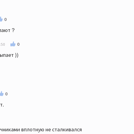
0
ыпают？
0
:50
ыпает ))
0
т.
очниками вплотную не сталкивался