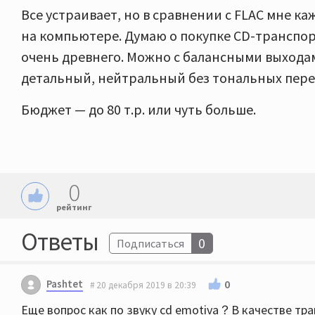
Все устраивает, но в сравнении с FLAC мне каж
на компьютере. Думаю о покупке CD-транспор
очень древнего. Можно с балансными выходам
детальный, нейтральный без тональных пере
Бюджет — до 80 т.р. или чуть больше.
0
рейтинг
Ответы
0
Подписаться
Pashtet
0
20 декабря 2019 в 20:39
Еще вопрос как по звуку cd emotiva？В качестве т