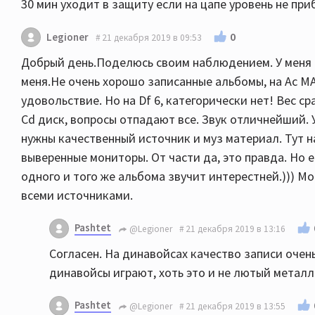
30 мин уходит в защиту если на цапе уровень не при
0
Legioner
21 декабря 2019 в 09:53
Добрый день.Поделюсь своим наблюдением. У меня то
меня.Не очень хорошо записанные альбомы, на Ас MA 
удовольствие. Но на Df 6, категорически нет! Вес с
Cd диск, вопросы отпадают все. Звук отличнейший. 
нужны качественный источник и муз материал. Тут на
выверенные мониторы. От части да, это правда. Но е
одного и того же альбома звучит интерестней.))) М
всеми источниками.
Pashtet
@Legioner
21 декабря 2019 в 13:16
Согласен. На динавойсах качество записи оче
динавойсы играют, хоть это и не лютый металл
Pashtet
@Legioner
21 декабря 2019 в 13:55