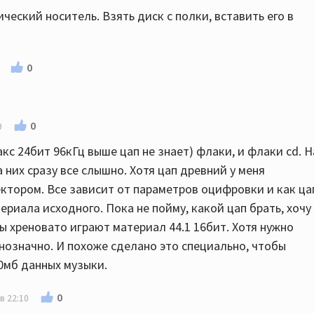
еский носитель. Взять диск с полки, вставить его в
0
0
9
акс 24бит 96кГц выше цап не знает) флаки, и флаки cd. Н
а них сразу все слышно. Хотя цап древний у меня
ктором. Все зависит от параметров оцифровки и как ца
ериала исходного. Пока не пойму, какой цап брать, хочу
пы хреновато играют материал 44.1 16бит. Хотя нужно
нозначно. И похоже сделано это специально, чтобы
0мб данных музыки.
0
в 22:10