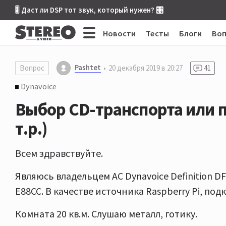
🎚 Даст ли DSP тот звук, который нужен? 🎛
Новости
Тесты
Блоги
Во
Pashtet
Вопрос
20 декабря 2019 в 20:27
41
Dynavoice
Выбор CD-транспорта или п
т.р.)
Всем здравствуйте.
Являюсь владельцем АС Dynavoice Definition DF
E88CC. В качестве источника Raspberry Pi, по
Комната 20 кв.м. Слушаю металл, готику.