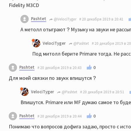
Fidelity M3CD
Pashtet
@VelociTyger
20 декабря 2019 в 20:41
А метолл отыграют？Музыку на звуки не расс
VelociTyger
@Pashtet
20 декабря 2019 в 20
Под митолл берите Primare тогда. Не расс
Pashtet
0
20 декабря 2019 в 20:43
Для моей связки по звукк впишутся？
VelociTyger
@Pashtet
20 декабря 2019 в 20:51
Впишутся. Primare или MF думаю самое то буде
Pashtet
0
20 декабря 2019 в 20:44
Понимаю что вопросов дофига задаю, просто с ист