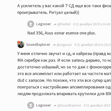
А усилитель у вас какой？СД еще все-таки физич
проигрыватель. Ритуал целый))
Legioner
@Pashtet
21 декабря 2019 в 16:42
Nad 356, Asus xonar esense one plus.
SoundExplorer
@Legioner
21 декабря 2019 в 18:2
У меня отлично звучат и сд, и хайрезы (правд м
МА серебре как раз. И если запись дерьмо, то н
достаточно usbшный, но за то даж с фонокорре
это все апсемплит или работает на частоте мат
dsd с запасом. Но похоже, что эти все супер ца
поиграться с настройками апсемплирования од
людям продолжать впаривать крутилки для 80
Legioner
@SoundExplorer
21 декабря 2019 