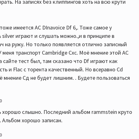
брать. На записях без клиппингов хоть на всю крути
же имеется АС DInavoice Df 6,. Тоже самое у
silver играют и слушать можно.,и в принципе в
рач на ружу. Но только появляется отлично записный
У меня транспорт Cambridge Cxc. Моё мнение этой АС
 сайте тест был, там сказано что Df играют как
сть и Flac с торента качественный. Но всеравно Cd
оё мнение Сд не будет лишним. . Будете пользоваться
0
нь хорошо слышно. Последний альбом rammstein круто
. Альбом хорошо записан.
0