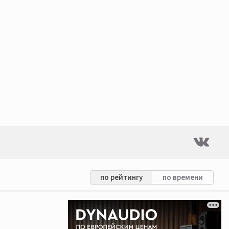
по рейтингу
по времени