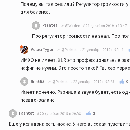
Почему вы так решили? Регулятор громкости у
для баланса.
Pashtet
@Wadim
21 декабря 2019 в 13:47
Про регулятор громкости не знал. Про по
VelociTyger
@Pashtet
21 декабря 2019 в 08:14
ИМХО не имеет. XLR это профессиональные раз
нафиг не нужны. Это просто такой "высер маркет
0
Rim555
@Pashtet
22 декабря 2019 в 03:23
Имеет конечно. Разница в звуке будет, есть од
псевдо-баланс.
Pashtet
0
20 декабря 2019 в 20:58
Еще у ксиндака есть нюанс. У него высокая чувствит