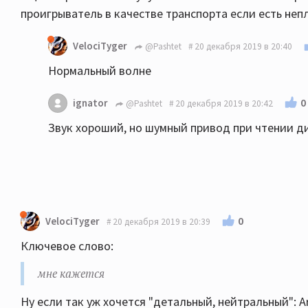
проигрыватель в качестве транспорта если есть не
VelociTyger
@Pashtet
20 декабря 2019 в 20:40
Нормальный волне
0
ignator
@Pashtet
20 декабря 2019 в 20:42
Звук хороший, но шумный привод при чтении д
0
VelociTyger
20 декабря 2019 в 20:39
Ключевое слово:
мне кажется
Ну если так уж хочется "детальный, нейтральный": A