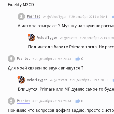
Fidelity M3CD
Pashtet
@VelociTyger
20 декабря 2019 в 20:41
А метолл отыграют？Музыку на звуки не расс
VelociTyger
@Pashtet
20 декабря 2019 в 20
Под митолл берите Primare тогда. Не расс
Pashtet
0
20 декабря 2019 в 20:43
Для моей связки по звукк впишутся？
VelociTyger
@Pashtet
20 декабря 2019 в 20:51
Впишутся. Primare или MF думаю самое то буде
Pashtet
0
20 декабря 2019 в 20:44
Понимаю что вопросов дофига задаю, просто с ист