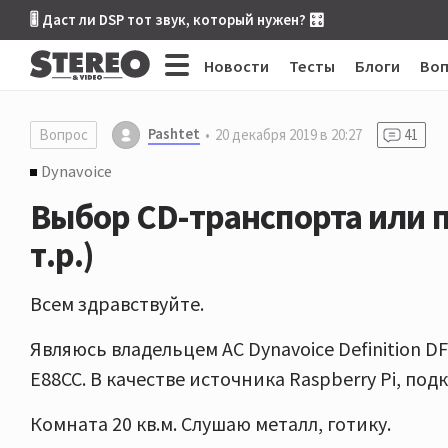
🎚 Даст ли DSP тот звук, который нужен? 🎛
Новости
Тесты
Блоги
Во
Pashtet
Вопрос
20 декабря 2019 в 20:27
41
Dynavoice
Выбор CD-транспорта или п
т.р.)
Всем здравствуйте.
Являюсь владельцем АС Dynavoice Definition DF
E88CC. В качестве источника Raspberry Pi, по
Комната 20 кв.м. Слушаю металл, готику.