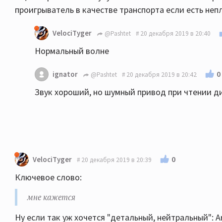
проигрыватель в качестве транспорта если есть не
VelociTyger
@Pashtet
20 декабря 2019 в 20:40
Нормальный волне
0
ignator
@Pashtet
20 декабря 2019 в 20:42
Звук хороший, но шумный привод при чтении д
0
VelociTyger
20 декабря 2019 в 20:39
Ключевое слово:
мне кажется
Ну если так уж хочется "детальный, нейтральный": A