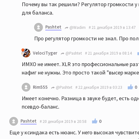
Почему вы так решили? Регулятор громкости у
для баланса.
Pashtet
@Wadim
21 декабря 2019 в 13:47
Про регулятор громкости не знал. Про по
VelociTyger
@Pashtet
21 декабря 2019 в 08:14
ИМХО не имеет. XLR это профессиональные раз
нафиг не нужны. Это просто такой "высер маркет
0
Rim555
@Pashtet
22 декабря 2019 в 03:23
Имеет конечно. Разница в звуке будет, есть од
псевдо-баланс.
Pashtet
0
20 декабря 2019 в 20:58
Еще у ксиндака есть нюанс. У него высокая чувствит