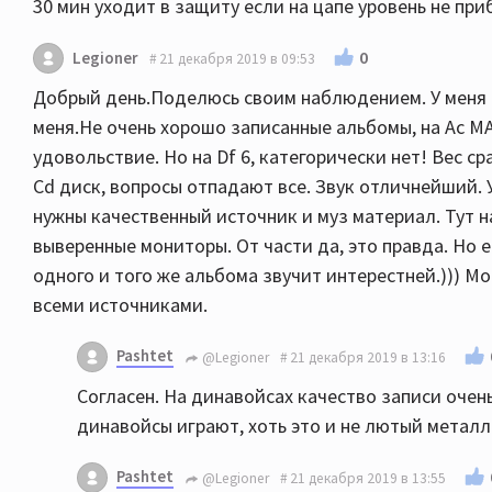
30 мин уходит в защиту если на цапе уровень не при
0
Legioner
21 декабря 2019 в 09:53
Добрый день.Поделюсь своим наблюдением. У меня то
меня.Не очень хорошо записанные альбомы, на Ас MA 
удовольствие. Но на Df 6, категорически нет! Вес с
Cd диск, вопросы отпадают все. Звук отличнейший. 
нужны качественный источник и муз материал. Тут на
выверенные мониторы. От части да, это правда. Но е
одного и того же альбома звучит интерестней.))) М
всеми источниками.
Pashtet
@Legioner
21 декабря 2019 в 13:16
Согласен. На динавойсах качество записи оче
динавойсы играют, хоть это и не лютый металл
Pashtet
@Legioner
21 декабря 2019 в 13:55