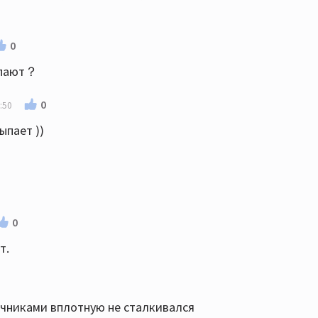
0
ыпают？
0
:50
ыпает ))
0
т.
очниками вплотную не сталкивался