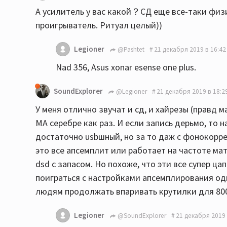
А усилитель у вас какой？СД еще все-таки физич
проигрыватель. Ритуал целый))
Legioner
@Pashtet
21 декабря 2019 в 16:42
Nad 356, Asus xonar esense one plus.
SoundExplorer
@Legioner
21 декабря 2019 в 18:2
У меня отлично звучат и сд, и хайрезы (правд м
МА серебре как раз. И если запись дерьмо, то н
достаточно usbшный, но за то даж с фонокорре
это все апсемплит или работает на частоте мат
dsd с запасом. Но похоже, что эти все супер ца
поиграться с настройками апсемплирования од
людям продолжать впаривать крутилки для 80
Legioner
@SoundExplorer
21 декабря 2019 