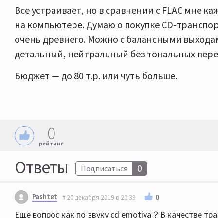
Все устраивает, но в сравнении с FLAC мне каж
на компьютере. Думаю о покупке CD-транспор
очень древнего. Можно с балансными выходам
детальный, нейтральный без тональных пере
Бюджет — до 80 т.р. или чуть больше.
0
рейтинг
Ответы
0
Подписаться
Pashtet
0
20 декабря 2019 в 20:39
Еще вопрос как по звуку cd emotiva？В качестве т