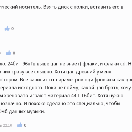
еский носитель. Взять диск с полки, вставить его в
0
0
9
акс 24бит 96кГц выше цап не знает) флаки, и флаки cd. Н
а них сразу все слышно. Хотя цап древний у меня
ктором. Все зависит от параметров оцифровки и как ца
ериала исходного. Пока не пойму, какой цап брать, хочу
пы хреновато играют материал 44.1 16бит. Хотя нужно
нозначно. И похоже сделано это специально, чтобы
0мб данных музыки.
0
в 22:10