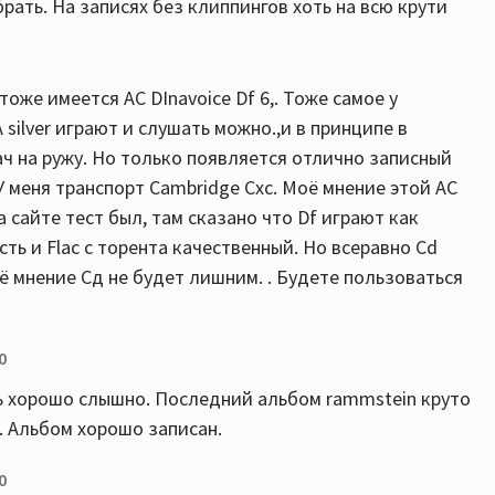
брать. На записях без клиппингов хоть на всю крути
же имеется АС DInavoice Df 6,. Тоже самое у
silver играют и слушать можно.,и в принципе в
рач на ружу. Но только появляется отлично записный
У меня транспорт Cambridge Cxc. Моё мнение этой АС
 сайте тест был, там сказано что Df играют как
сть и Flac с торента качественный. Но всеравно Cd
оё мнение Сд не будет лишним. . Будете пользоваться
0
нь хорошо слышно. Последний альбом rammstein круто
. Альбом хорошо записан.
0