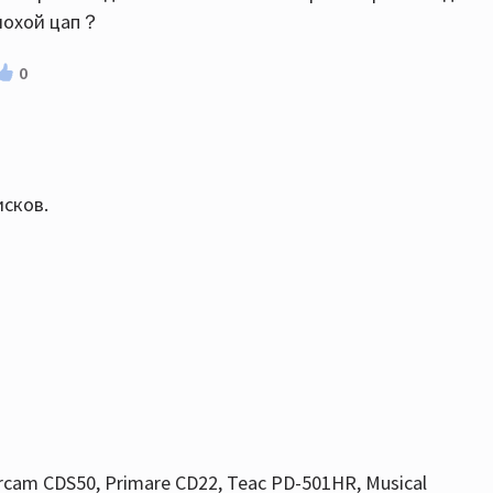
плохой цап？
0
исков.
rcam CDS50, Primare CD22, Teac PD-501HR, Musical