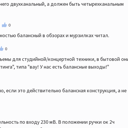
 него двухканальный, а должен быть четырехканальным
0
лностью балансный в обзорах и мурзилках читал.
0
ъемы для студийной/концертной техники, в бытовой он
инга", типа "вау! У нас есть балансные выходы!"
но, если это действительно балансная конструкция, а не
ельность по входу 230 мВ. В положении ручки ок 2ч