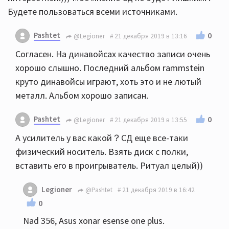
Будете пользоваться всеми источниками.
Pashtet
0
@Legioner
21 декабря 2019 в 13:16
Согласен. На динавойсах качество записи очень
хорошо слышно. Последний альбом rammstein
круто динавойсы играют, хоть это и не лютый
металл. Альбом хорошо записан.
Pashtet
0
@Legioner
21 декабря 2019 в 13:55
А усилитель у вас какой？СД еще все-таки
физический носитель. Взять диск с полки,
вставить его в проигрыватель. Ритуал целый))
Legioner
@Pashtet
21 декабря 2019 в 16:42
0
Nad 356, Asus xonar esense one plus.