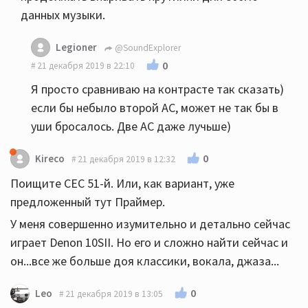
данных музыки.
Legioner
@SoundExplorer
0
21 декабря 2019 в 22:10
Я просто сравниваю на контрасте так сказать)
если бы небыло второй АС, может не так бы в
уши бросалось. Две АС даже лучьше)
0
Kireco
21 декабря 2019 в 12:32
Поищите СЕС 51-й. Или, как вариант, уже
предложенный тут Праймер.
У меня совершенно изумительно и детально сейчас
играет Denon 10SII. Но его и сложно найти сейчас и
он...все же больше доя классики, вокала, джаза...
0
Leo
21 декабря 2019 в 13:05