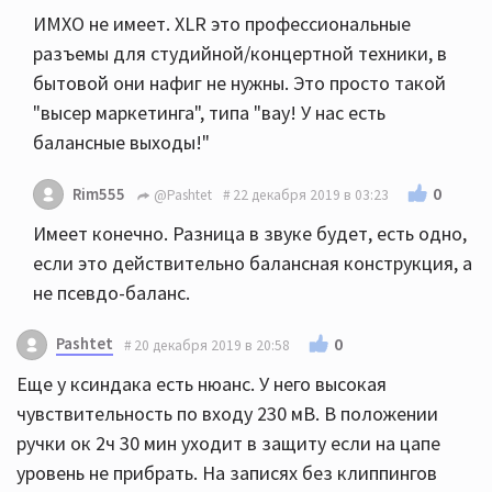
ИМХО не имеет. XLR это профессиональные
разъемы для студийной/концертной техники, в
бытовой они нафиг не нужны. Это просто такой
"высер маркетинга", типа "вау! У нас есть
балансные выходы!"
0
Rim555
@Pashtet
22 декабря 2019 в 03:23
Имеет конечно. Разница в звуке будет, есть одно,
если это действительно балансная конструкция, а
не псевдо-баланс.
Pashtet
0
20 декабря 2019 в 20:58
Еще у ксиндака есть нюанс. У него высокая
чувствительность по входу 230 мВ. В положении
ручки ок 2ч 30 мин уходит в защиту если на цапе
уровень не прибрать. На записях без клиппингов