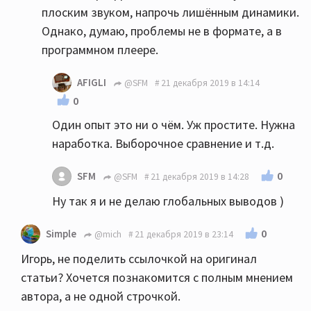
плоским звуком, напрочь лишённым динамики.
Однако, думаю, проблемы не в формате, а в
программном плеере.
AFIGLI
@SFM
21 декабря 2019 в 14:14
0
Один опыт это ни о чём. Уж простите. Нужна
наработка. Выборочное сравнение и т.д.
0
SFM
@SFM
21 декабря 2019 в 14:28
Ну так я и не делаю глобальных выводов )
0
Simple
@mich
21 декабря 2019 в 23:14
Игорь, не поделить ссылочкой на оригинал
статьи? Хочется познакомится с полным мнением
автора, а не одной строчкой.