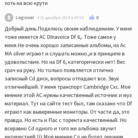
хоть на всю крути
0
Legioner
21 декабря 2019 в 09:53
Добрый день.Поделюсь своим наблюдением. У меня
тоже имеется АС DInavoice Df 6,. Тоже самое у
меня.Не очень хорошо записанные альбомы, на Ас
MA silver играют и слушать можно.,и в принципе в
удовольствие. Но на Df 6, категорически нет! Вес
срач на ружу. Но только появляется отлично
записный Cd диск, вопросы отпадают все. Звук
отличнейший. У меня транспорт Cambridge Cxc. Моё
мнение этой АС нужны качественный источник и муз
материал. Тут на сайте тест был, там сказано что Df
играют как выверенные мониторы. От части да, это
правда. Но есть и Flac с торента качественный. Но
всеравно Cd одного и того же альбома звучит
интерестней.))) Моё мнение Сд не будет лишним. .