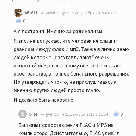
AFIGLI
@VelociTyger
21 декабря 2019 в 09:39
0
А я поставил. Именно за радикализм.
Я вполне допускаю, что человек не слышит
разницы между флак и мп3. Также я лично знаю
людей которые "изготавливают" очень
неплохой мп3, но которому всё же не хватает
пространства, а точнее банального разрешения.
Но утверждать что-то, не прислушиваясь к
мнению других людей просто глупо.
И должно быть наказано.
0
SFM
@AFIGLI
21 декабря 2019 в 11:54
Был опыт сопоставления FLAC и MP3 на
компьютере. Действительно, FLAC удивил