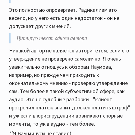
возмущаться и доказывать что это не так, но это
Это полностью опровергает. Радикализм это
только лишь в силу того что имеют неподходящие
весело, но у него есть один недостаток - он не
компоненты для прослушивания
допускает других мнений.
музыки....продолжение следует....
Цитирую текст одного автора
Никакой автор не является авторитетом, если его
утверждение не проверено самолично. Я очень
уважительно отношусь к обзорам Наумова,
например, но прежде чем приходить к
окончательному мнению - проверяю утверждение
сам. Тем более в такой субъективной сфере, как
аудио. Это не судебные разборки - "клиент
просрочил платеж значит должен платить штраф"
и уж если в юриспруденции возникают спорные
моменты, то уж в аудио - тем более.
*(Я Вам минусы не ставил).