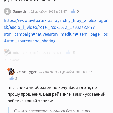
0
Samoth
23 декабря 2019 в 01:47
https://www.avito.ru/krasnoyarskiy_kray_zheleznogor
sk/audio_i_video/rotel_rcd-1572_1793272247?
utm_campaign=native&utm_medium=item_page_ios
&utm_source=soc_sharing
-5
mich
21 декабря 2019 в 01:01
Цитирую текст одного автора - Ваши Flac- это
VelociTyger
@mich
21 декабря 2019 в 03:23
мастеринг из WAW убитый напрочь. И не чем не
2
исправишь ни одним цапом. С чем я полностью
mich, никоим образом не хочу Вас задеть, но
согласен без сомнения.. и вот именно по этой
прошу прощения, Ваш рейтинг и заминусованный
причине mp3 в 320 кб скаченный из интернета
рейтинг вашей записи:
звучит в 1000 раз лучше и в 1000 раз качественнее
вашего Flac .. скаченного от туда же.. .Многие начнут
С чем я полностью согласен без сомнения..