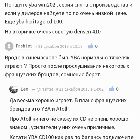
Потщите yba wm202 , серия снята с производства и
если у дилеров найдете то по очень низкой цене.
Ещё yba heritage cd 100.
На вторичке очень советую densen 410
Pashtet
0
21 декабря 2019 в 13:18
Вроде в синемаскопе был. YBA нормально тяжеляк
играют？Просто после прослушивания некоторых
французских брэндов, сомнение берет.
0
Leo
@Pashtet
21 декабря 2019 в 14:02
Да весьма хорошо играет. В плане французских
брендов это YBA и Atoll .
Про Atoll ничего не скажу их CD не очень хорошо
знаком , усилители у них очень приличные.
Кстати YBA CD100 как раз по балансу подключите