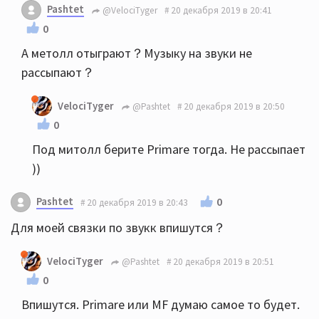
Pashtet
@VelociTyger
20 декабря 2019 в 20:41
0
А метолл отыграют？Музыку на звуки не
рассыпают？
VelociTyger
@Pashtet
20 декабря 2019 в 20:50
0
Под митолл берите Primare тогда. Не рассыпает
))
Pashtet
0
20 декабря 2019 в 20:43
Для моей связки по звукк впишутся？
VelociTyger
@Pashtet
20 декабря 2019 в 20:51
0
Впишутся. Primare или MF думаю самое то будет.