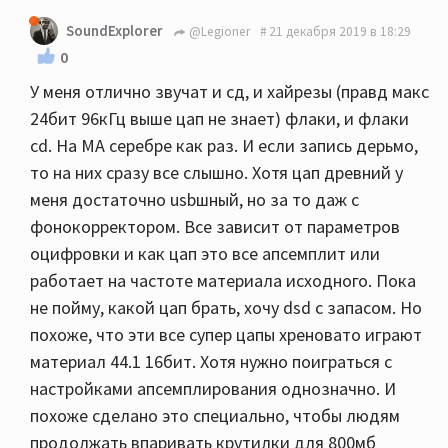
SoundExplorer
@Legioner
21 декабря 2019 в 18:29
0
У меня отлично звучат и сд, и хайрезы (правд макс
24бит 96кГц выше цап не знает) флаки, и флаки
cd. На МА серебре как раз. И если запись дерьмо,
то на них сразу все слышно. Хотя цап древний у
меня достаточно usbшный, но за то даж с
фонокорректором. Все зависит от параметров
оцифровки и как цап это все апсемплит или
работает на частоте материала исходного. Пока
не пойму, какой цап брать, хочу dsd с запасом. Но
похоже, что эти все супер цапы хреновато играют
материал 44.1 16бит. Хотя нужно поиграться с
настройками апсемплирования однозначно. И
похоже сделано это специально, чтобы людям
продолжать впаривать крутилки для 800мб