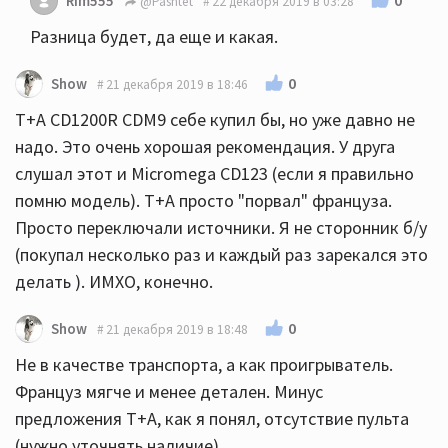
0
Rim555
@Pashtet
22 декабря 2019 в 03:28
Разница будет, да еще и какая.
0
Show
21 декабря 2019 в 18:46
T+A CD1200R CDM9 себе купил бы, но уже давно не
надо. Это очень хорошая рекомендация. У друга
слушал этот и Micromega CD123 (если я правильно
помню модель). T+A просто "порвал" француза.
Просто переключали источники. Я не сторонник б/у
(покупал несколько раз и каждый раз зарекался это
делать ). ИМХО, конечно.
0
Show
21 декабря 2019 в 18:48
Не в качестве транспорта, а как проигрыватель.
Француз мягче и менее детален. Минус
предложения T+A, как я понял, отсутствие пульта
(нужно уточнять наличие).