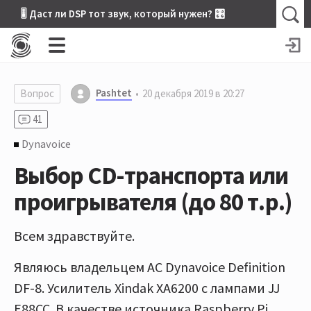
🎚 Даст ли DSP тот звук, который нужен? 🎛
Pashtet
Вопрос
20 декабря 2019 в 20:27
41
Dynavoice
Выбор CD-транспорта или
проигрывателя (до 80 т.р.)
Всем здравствуйте.
Являюсь владельцем АС Dynavoice Definition
DF-8. Усилитель Xindak XA6200 с лампами JJ
E88CC. В качестве источника Raspberry Pi,