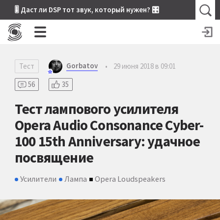
🎚 Даст ли DSP тот звук, который нужен? 🎛
Gorbatov
Тест
•
29 июня 2018 в 09:01
56
35
Тест лампового усилителя
Opera Audio Consonance Cyber-
100 15th Anniversary: удачное
посвящение
Усилители
Лампа
Opera Loudspeakers