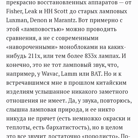
прекрасно восстановленных аппаратов — от
Fisher, Leak и HH Scott до старых ламповых
Luxman, Denon и Marantz. Вот примерно с
этой «ламповостью» можно проводить
сравнения, а не с современными
«навороченными» моноблоками на каких-
нибудь 211х, или тем более 833х лампах. И
конечно, это не тот ламповый звук, что,
например, у Wavac, Lamm или BAT. Но и к
встречавшимся мне в прошлом китайским
изделиям услышанное никакого заметного
отношения не имеет. Да, у звука, повторюсь,
слышна ламповая природа, и ее никто
никуда не прячет (есть немножко окраски и
теплоты, есть бархатистость), но в целом
это все звучит достаточно «породисто». По-