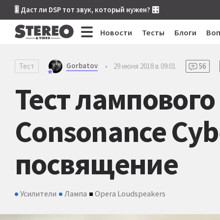
🎚 Даст ли DSP тот звук, который нужен? 🎛
Новости
Тесты
Блоги
Во
Gorbatov
Тест
•
29 июня 2018 в 09:01
56
Тест лампового
Consonance Cybe
посвящение
Усилители
Лампа
Opera Loudspeakers