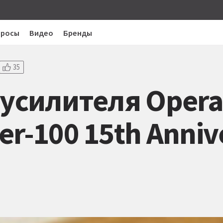
просы
Видео
Бренды
35
 усилителя Opera
r-100 15th Anniv