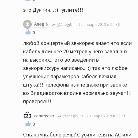
это Дунтин... :) гуглите!!!
AnegiN
@AnegiN
12 января 2019 в 00:36
0
любой концертный звукореж знает что если
кабель длиннее 20 метров у него завал ачх
на высоких... это во введении в
звукоржиссуру написано... :) так что любое
улучшение параметров кабеля важная
штука!!! телефоны нынче даже при звонке
во Владивосток вполне нормально звучат!!!
проверял!!!
rammster
@AnegiN
12 января 2019 в 23:51
0
О каком кабеле речь? С усилителя на АС или