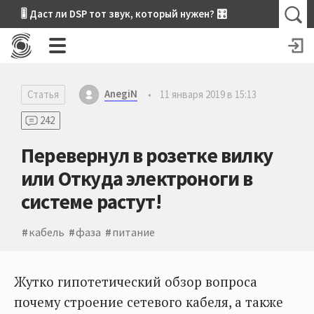
🎚 Даст ли DSP тот звук, который нужен? 🎛
AnegiN
Статья
•
11 января 2019 в 15:13
242
Перевернул в розетке вилку
или Откуда электроноги в
системе растут!
кабель
фаза
питание
Жутко гипотетический обзор вопроса
почему строение сетевого кабеля, а также