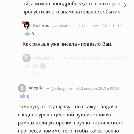
ой, а можно поподробнее,a то некоторые тут
пропустили это знаменательное событие
Katerina
@Katerina
12 января 2019 в 10:19
0
Как раньше уже писала - повезло Вам.
bluesevich
@Katerina
12 января 2019 в 10:29
-10
Это точно! Отрицание очевидного - тоже
AnegiN
@achugunkin
12 января 2019 в 00:22
вера. И она пострашнее будет. Ибо приводит
0
к нехорошим последствиям.
заминусуют эту фразу... но скажу... задача
средне-сурово-ценовой аудоитехники с
рамках цели ускорения научно-технического
прогресса помимо того чтобы качественно