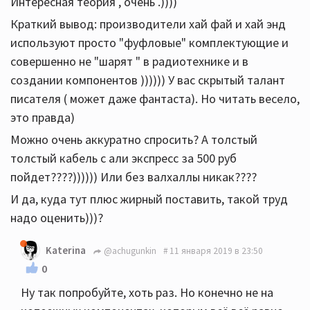
Интересная теория , очень .))))
Краткий вывод: производители хай фай и хай энд
используют просто "фуфловые" комплектующие и
совершенно не "шарят " в радиотехнике и в
создании компонентов )))))) У вас скрытый талант
писателя ( может даже фантаста). Но читать весело,
это правда)
Можно очень аккуратно спросить? А толстый
толстый кабель с али экспресс за 500 руб
пойдет????)))))) Или без валхаллы никак????
И да, куда тут плюс жирный поставить, такой труд
надо оценить)))?
Katerina
@achugunkin
11 января 2019 в 23:50
0
Ну так попробуйте, хоть раз. Но конечно не на