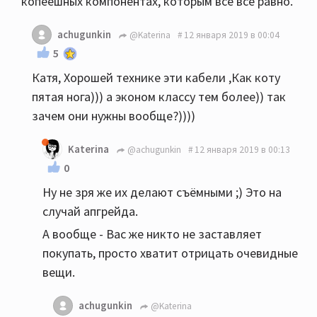
копеешных компонентах, которым всё всё равно.
achugunkin
@Katerina
12 января 2019 в 00:04
5
Катя, Хорошей технике эти кабели ,Как коту
пятая нога))) а эконом классу тем более)) так
зачем они нужны вообще?))))
Katerina
@achugunkin
12 января 2019 в 00:13
0
Ну не зря же их делают съёмными ;) Это на
случай апгрейда.
А вообще - Вас же никто не заставляет
покупать, просто хватит отрицать очевидные
вещи.
achugunkin
@Katerina