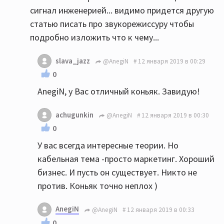
сигнал инженерией... видимо придется другую
статью писать про звукорежиссуру чтобы
подробно изложить что к чему...
slava_jazz
@AnegiN
12 января 2019 в 00:29
0
AnegiN, у Вас отличный коньяк. Завидую!
achugunkin
@AnegiN
12 января 2019 в 00:30
0
У вас всегда интересные теории. Но
кабельная тема -просто маркетинг. Хороший
бизнес. И пусть он существует. Никто не
против. Коньяк точно неплох )
AnegiN
@AnegiN
12 января 2019 в 00:33
0