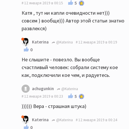
5
12 января 2019 в 00:15
Катя , тут ни капли очевидности нет)))
совсем ) вообще))) Автор этой статьи знатно
развлекся)
Katerina
@Katerina
12 января 2019 в 00:19
0
Не слышите - повезло. Вы вообще
счастливый человек: собрали систему кое
как, подключили кое чем, и радуетесь.
achugunkin
@Katerina
5
12 января 2019 в 00:23
)))))) Вера - страшная штука)
Katerina
@Katerina
12 января 2019 в 00:24
0