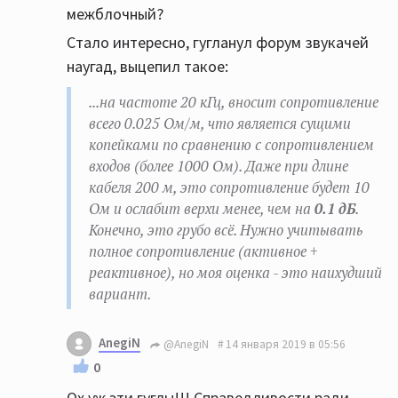
межблочный?
Стало интересно, гугланул форум звукачей
наугад, выцепил такое:
...на частоте 20 кГц, вносит сопротивление
всего 0.025 Ом/м, что является сущими
копейками по сравнению с сопротивлением
входов (более 1000 Ом). Даже при длине
кабеля 200 м, это сопротивление будет 10
Ом и ослабит верхи менее, чем на
0.1 дБ
.
Конечно, это грубо всё. Нужно учитывать
полное сопротивление (активное +
реактивное), но моя оценка - это наихудший
вариант.
AnegiN
@AnegiN
14 января 2019 в 05:56
0
Ох уж эти гуглы!!! Справедливости ради