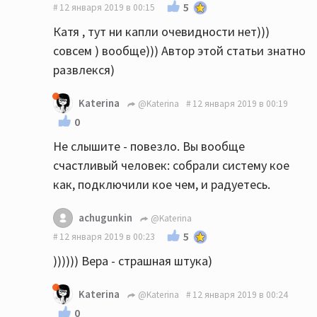
5
12 января 2019 в 00:15
Катя , тут ни капли очевидности нет)))
совсем ) вообще))) Автор этой статьи знатно
развлекся)
Katerina
@Katerina
12 января 2019 в 00:19
0
Не слышите - повезло. Вы вообще
счастливый человек: собрали систему кое
как, подключили кое чем, и радуетесь.
achugunkin
@Katerina
5
12 января 2019 в 00:23
)))))) Вера - страшная штука)
Katerina
@Katerina
12 января 2019 в 00:24
0