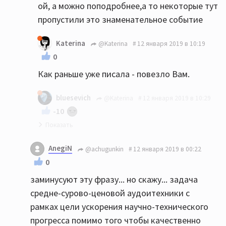
ой, а можно поподробнее,a то некоторые тут
пропустили это знаменательное событие
Katerina
@Katerina
12 января 2019 в 10:19
0
Как раньше уже писала - повезло Вам.
bluesevich
@Katerina
12 января 2019 в 10:29
-10
Это точно! Отрицание очевидного - тоже
AnegiN
@achugunkin
12 января 2019 в 00:22
вера. И она пострашнее будет. Ибо приводит
0
к нехорошим последствиям.
заминусуют эту фразу... но скажу... задача
средне-сурово-ценовой аудоитехники с
рамках цели ускорения научно-технического
прогресса помимо того чтобы качественно