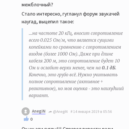
межблочный?
Стало интересно, гугланул форум звукачей
наугад, выцепил такое:
...на частоте 20 кГц, вносит сопротивление
всего 0.025 Ом/м, что является сущими
копейками по сравнению с сопротивлением
входов (более 1000 Ом). Даже при длине
кабеля 200 м, это сопротивление будет 10
Ом и ослабит верхи менее, чем на
0.1 дБ
.
Конечно, это грубо всё. Нужно учитывать
полное сопротивление (активное +
реактивное), но моя оценка - это наихудший
вариант.
AnegiN
@AnegiN
14 января 2019 в 05:56
0
Ох уж эти гуглы!!! Справедливости ради