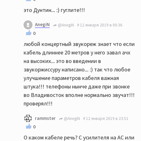
это Дунтин... :) гуглите!!!
AnegiN
@AnegiN
12 января 2019 в 00:36
0
любой концертный звукореж знает что если
кабель длиннее 20 метров у него завал ачх
на высоких... это во введении в
звукоржиссуру написано... :) так что любое
улучшение параметров кабеля важная
штука!!! телефоны нынче даже при звонке
во Владивосток вполне нормально звучат!!!
проверял!!!
rammster
@AnegiN
12 января 2019 в 23:51
0
О каком кабеле речь? С усилителя на АС или