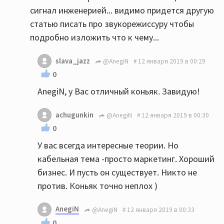
сигнал инженерией... видимо придется другую
статью писать про звукорежиссуру чтобы
подробно изложить что к чему...
slava_jazz
@AnegiN
12 января 2019 в 00:29
0
AnegiN, у Вас отличный коньяк. Завидую!
achugunkin
@AnegiN
12 января 2019 в 00:30
0
У вас всегда интересные теории. Но
кабельная тема -просто маркетинг. Хороший
бизнес. И пусть он существует. Никто не
против. Коньяк точно неплох )
AnegiN
@AnegiN
12 января 2019 в 00:33
0