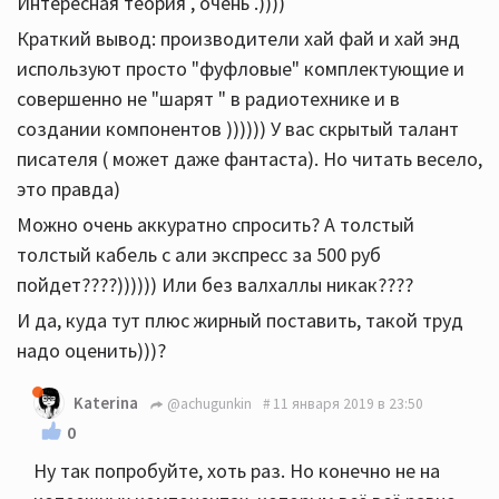
Интересная теория , очень .))))
Краткий вывод: производители хай фай и хай энд
используют просто "фуфловые" комплектующие и
совершенно не "шарят " в радиотехнике и в
создании компонентов )))))) У вас скрытый талант
писателя ( может даже фантаста). Но читать весело,
это правда)
Можно очень аккуратно спросить? А толстый
толстый кабель с али экспресс за 500 руб
пойдет????)))))) Или без валхаллы никак????
И да, куда тут плюс жирный поставить, такой труд
надо оценить)))?
Katerina
@achugunkin
11 января 2019 в 23:50
0
Ну так попробуйте, хоть раз. Но конечно не на