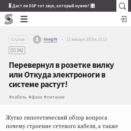
🎚 Даст ли DSP тот звук, который нужен? 🎛
AnegiN
Статья
•
11 января 2019 в 15:13
242
Перевернул в розетке вилку
или Откуда электроноги в
системе растут!
кабель
фаза
питание
Жутко гипотетический обзор вопроса
почему строение сетевого кабеля, а также