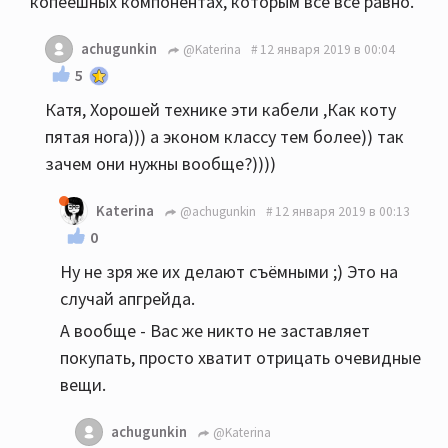
копеешных компонентах, которым всё всё равно.
achugunkin
@Katerina
12 января 2019 в 00:04
5
Катя, Хорошей технике эти кабели ,Как коту
пятая нога))) а эконом классу тем более)) так
зачем они нужны вообще?))))
Katerina
@achugunkin
12 января 2019 в 00:13
0
Ну не зря же их делают съёмными ;) Это на
случай апгрейда.
А вообще - Вас же никто не заставляет
покупать, просто хватит отрицать очевидные
вещи.
achugunkin
@Katerina