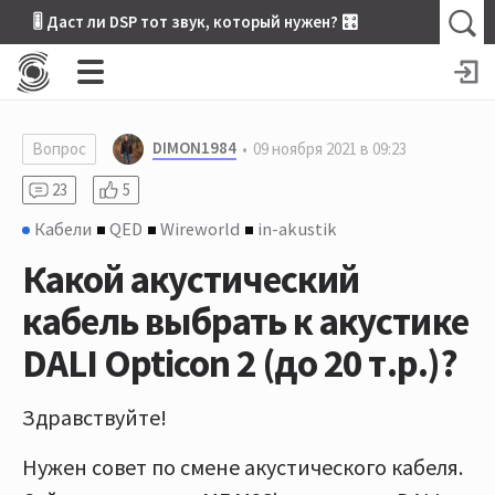
🎚 Даст ли DSP тот звук, который нужен? 🎛
DIMON1984
Вопрос
09 ноября 2021 в 09:23
23
5
Кабели
QED
Wireworld
in-akustik
Какой акустический
кабель выбрать к акустике
DALI Opticon 2 (до 20 т.р.)?
Здравствуйте!
Нужен совет по смене акустического кабеля.