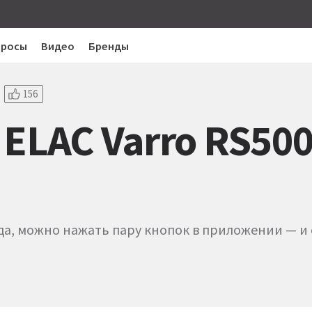
просы
Видео
Бренды
156
 ELAC Varro RS50
юда, можно нажать пару кнопок в приложении — и 