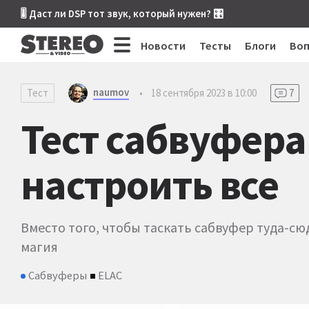
🎚 Даст ли DSP тот звук, который нужен? 🎛
Новости
Тесты
Блоги
Во
naumov
Тест
•
18 сентября 2023 в 10:00
7
Тест сабвуфера
настроить все
Вместо того, чтобы таскать сабвуфер туда-с
магия
Сабвуферы
ELAC