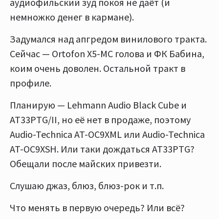
аудиофильский зуд покоя не даёт (и
немножко денег в кармане).
Задумался над апгредом винилового тракта.
Сейчас — Ortofon X5-MC голова и ФК Бабина,
коим очень доволен. Остальной тракт в
профиле.
Планирую — Lehmann Audio Black Cube и
AT33PTG/II, но её нет в продаже, поэтому
Audio-Technica AT-OC9XML или Audio-Technica
AT-OC9XSH. Или таки дождаться AT33PTG?
Обещали после майских привезти.
Слушаю джаз, блюз, блюз-рок и т.п.
Что менять в первую очередь? Или всё?