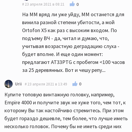
0
23 апреля 2021 в 08:21
На ММ вряд ли уже уйду, ММ останется для
винила разной степени убитости, а мой
Ortofon X5 как раз с высоким входом. По
подъему ВЧ - да, читал и думаю, что,
учитывая возрастную деградацию слуха -
будет вполне. И еще один момент:
предлагают AT33PTG с пробегом <100 часов
за 25 деревянных. Вот и чешу репу...
0
Urii
23 апреля 2021 в 13:49
Купите топовую винтажную головку, например,
Empire 4000 и получите звук не хуже того, чем тот, к
которому Вы так настойчиво стремитесь. При этом
будет гораздо дешевле, тем более, что лучше иметь
несколько головок. Почему бы не иметь среди них