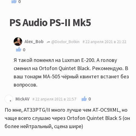
0
PS Audio PS-II Mk5
Alex_Bob
@Doctor_Botkin
22 апреля 2021 в 21:22
0
Я такой поменял на Luxman E-200. А голову
сменил на Ortofon Quintet Black. Рекомендую. В
ваш тонарм МА-505 чёрный квинтет встанет без
вопросов.
0
MickAV
22 апреля 2021 в 21:57
По мне, AT33PTG/II много лучше чем AT-OC9XML, но
чаще всего слушаю через Ortofon Quintet Black S (он
более нейтральный, сцена шире)