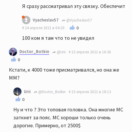
Я сразу рассматривал эту связку. Обеспечит
Vyacheslav57
@Vyacheslav57
0
24 апреля 2021 в 04:20
100 ком я там что то не увидел
Doctor_Botkin
@Urii
23 апреля 2021 в 16:36
0
Кстати, к 4000 тоже присматривался, но она же
ММ?
Urii
@Doctor_Botkin
23 апреля 2021 в 18:13
0
Ну и что ? Это топовая головка. Она многие МС
заткнет за пояс. МС хороши только очень
дорогие. Примерно, от 2500$