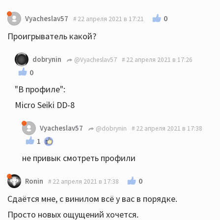
0
Vyacheslav57
22 апреля 2021 в 17:21
Проигрыватель какой?
dobrynin
@Vyacheslav57
22 апреля 2021 в 17:26
0
"В профиле":
Micro Seiki DD-8
Vyacheslav57
@dobrynin
22 апреля 2021 в 17:38
1
не привык смотреть профили
0
Ronin
22 апреля 2021 в 17:38
Сдаётся мне, с винилом всё у вас в порядке.
Просто новых ощущений хочется.