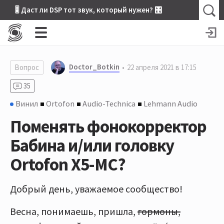
🎚 Даст ли DSP тот звук, который нужен? 🎛
Doctor_Botkin
Вопрос
22 апреля 2021 в 17:15
35
Винил
Ortofon
Audio-Technica
Lehmann Audio
Поменять фонокорректор
Бабина и/или головку
Ortofon X5-MC?
Добрый день, уважаемое сообщество!
Весна, понимаешь, пришла,
гормоны,