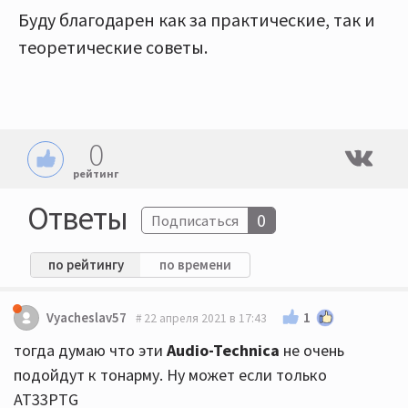
Буду благодарен как за практические, так и
теоретические советы.
0
рейтинг
Ответы
0
Подписаться
по рейтингу
по времени
1
Vyacheslav57
22 апреля 2021 в 17:43
тогда думаю что эти
Audio-Technica
не очень
подойдут к тонарму. Ну может если только
AT33PTG