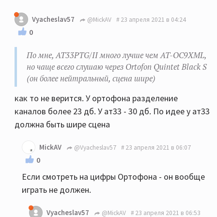
Vyacheslav57
@MickAV
23 апреля 2021 в 04:24
0
По мне, AT33PTG/II много лучше чем AT-OC9XML,
но чаще всего слушаю через Ortofon Quintet Black S
(он более нейтральный, сцена шире)
как то не верится. У ортофона разделение
каналов более 23 дб. У ат33 - 30 дб. По идее у ат33
должна быть шире сцена
MickAV
@Vyacheslav57
23 апреля 2021 в 06:07
0
Если смотреть на цифры Ортофона - он вообще
играть не должен.
Vyacheslav57
@MickAV
23 апреля 2021 в 06:53