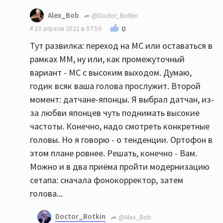
Alex_Bob
@Doctor_Botkin
0
23 апреля 2021 в 07:59
Тут развилка: переход на МС или оставаться в
рамках ММ, ну или, как промежуточный
вариант - МС с высоким выходом. Думаю,
годик всяк ваша голова прослужит. Второй
момент: датчане-японцы. Я выбрал датчан, из-
за любви японцев чуть поднимать высокие
частоты. Конечно, надо смотреть конкретные
головы. Но я говорю - о тенденции. Ортофон в
этом плане ровнее. Решать, конечно - Вам.
Можно и в два приёма пройти модернизацию
сетапа: сначала фонокорректор, затем
голова...
Doctor_Botkin
@Alex_Bob