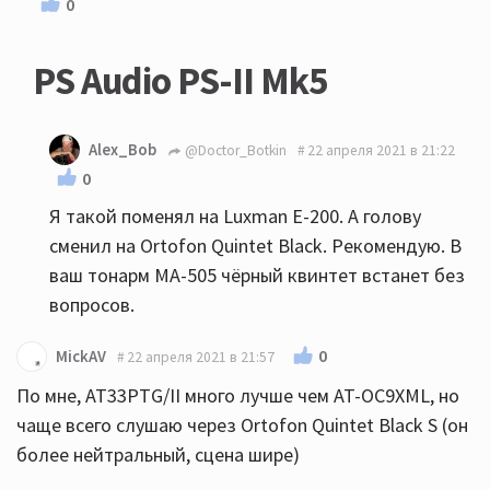
0
PS Audio PS-II Mk5
Alex_Bob
@Doctor_Botkin
22 апреля 2021 в 21:22
0
Я такой поменял на Luxman E-200. А голову
сменил на Ortofon Quintet Black. Рекомендую. В
ваш тонарм МА-505 чёрный квинтет встанет без
вопросов.
0
MickAV
22 апреля 2021 в 21:57
По мне, AT33PTG/II много лучше чем AT-OC9XML, но
чаще всего слушаю через Ortofon Quintet Black S (он
более нейтральный, сцена шире)