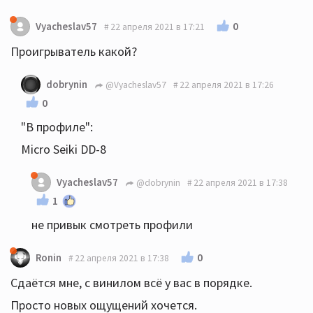
0
Vyacheslav57
22 апреля 2021 в 17:21
Проигрыватель какой?
dobrynin
@Vyacheslav57
22 апреля 2021 в 17:26
0
"В профиле":
Micro Seiki DD-8
Vyacheslav57
@dobrynin
22 апреля 2021 в 17:38
1
не привык смотреть профили
0
Ronin
22 апреля 2021 в 17:38
Сдаётся мне, с винилом всё у вас в порядке.
Просто новых ощущений хочется.