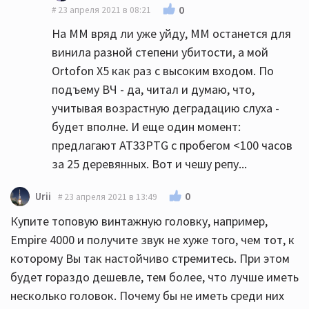
0
23 апреля 2021 в 08:21
На ММ вряд ли уже уйду, ММ останется для
винила разной степени убитости, а мой
Ortofon X5 как раз с высоким входом. По
подъему ВЧ - да, читал и думаю, что,
учитывая возрастную деградацию слуха -
будет вполне. И еще один момент:
предлагают AT33PTG с пробегом <100 часов
за 25 деревянных. Вот и чешу репу...
0
Urii
23 апреля 2021 в 13:49
Купите топовую винтажную головку, например,
Empire 4000 и получите звук не хуже того, чем тот, к
которому Вы так настойчиво стремитесь. При этом
будет гораздо дешевле, тем более, что лучше иметь
несколько головок. Почему бы не иметь среди них