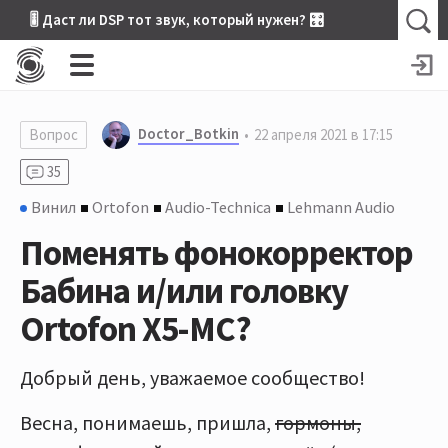
🎚 Даст ли DSP тот звук, который нужен? 🎛
Doctor_Botkin
Вопрос
22 апреля 2021 в 17:15
35
Винил
Ortofon
Audio-Technica
Lehmann Audio
Поменять фонокорректор
Бабина и/или головку
Ortofon X5-MC?
Добрый день, уважаемое сообщество!
Весна, понимаешь, пришла,
гормоны,