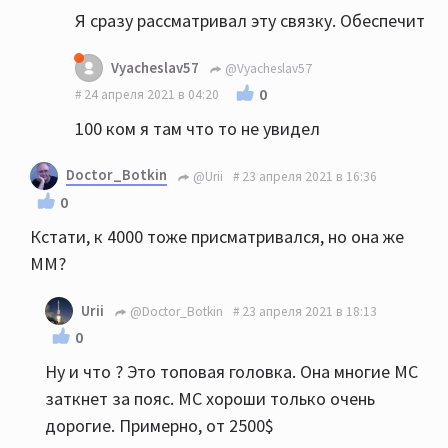
Я сразу рассматривал эту связку. Обеспечит
Vyacheslav57
@Vyacheslav57
0
24 апреля 2021 в 04:20
100 ком я там что то не увидел
Doctor_Botkin
@Urii
23 апреля 2021 в 16:36
0
Кстати, к 4000 тоже присматривался, но она же
ММ?
Urii
@Doctor_Botkin
23 апреля 2021 в 18:13
0
Ну и что ? Это топовая головка. Она многие МС
заткнет за пояс. МС хороши только очень
дорогие. Примерно, от 2500$