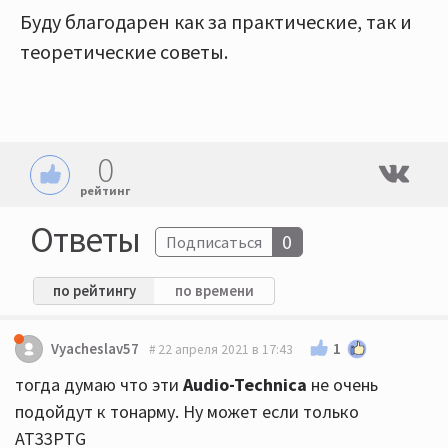
Буду благодарен как за практические, так и
теоретические советы.
0
рейтинг
Ответы
0
Подписаться
по рейтингу
по времени
1
Vyacheslav57
22 апреля 2021 в 17:43
тогда думаю что эти
Audio-Technica
не очень
подойдут к тонарму. Ну может если только
AT33PTG