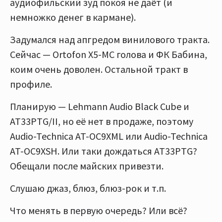
аудиофильский зуд покоя не даёт (и
немножко денег в кармане).
Задумался над апгредом винилового тракта.
Сейчас — Ortofon X5-MC голова и ФК Бабина,
коим очень доволен. Остальной тракт в
профиле.
Планирую — Lehmann Audio Black Cube и
AT33PTG/II, но её нет в продаже, поэтому
Audio-Technica AT-OC9XML или Audio-Technica
AT-OC9XSH. Или таки дождаться AT33PTG?
Обещали после майских привезти.
Слушаю джаз, блюз, блюз-рок и т.п.
Что менять в первую очередь? Или всё?