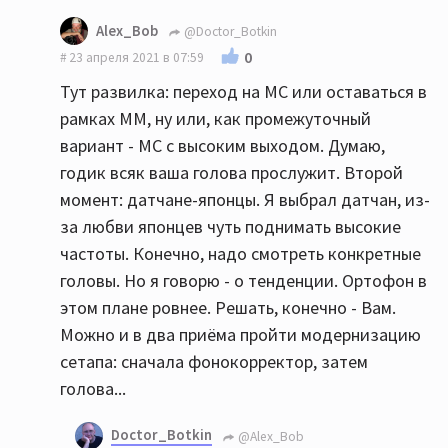
Alex_Bob
@Doctor_Botkin
0
23 апреля 2021 в 07:59
Тут развилка: переход на МС или оставаться в
рамках ММ, ну или, как промежуточный
вариант - МС с высоким выходом. Думаю,
годик всяк ваша голова прослужит. Второй
момент: датчане-японцы. Я выбрал датчан, из-
за любви японцев чуть поднимать высокие
частоты. Конечно, надо смотреть конкретные
головы. Но я говорю - о тенденции. Ортофон в
этом плане ровнее. Решать, конечно - Вам.
Можно и в два приёма пройти модернизацию
сетапа: сначала фонокорректор, затем
голова...
Doctor_Botkin
@Alex_Bob