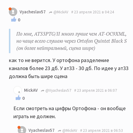
Vyacheslav57
@MickAV
23 апреля 2021 в 04:24
0
По мне, AT33PTG/II много лучше чем AT-OC9XML,
но чаще всего слушаю через Ortofon Quintet Black S
(он более нейтральный, сцена шире)
как то не верится. У ортофона разделение
каналов более 23 дб. У ат33 - 30 дб. По идее у ат33
должна быть шире сцена
MickAV
@Vyacheslav57
23 апреля 2021 в 06:07
0
Если смотреть на цифры Ортофона - он вообще
играть не должен.
Vyacheslav57
@MickAV
23 апреля 2021 в 06:53