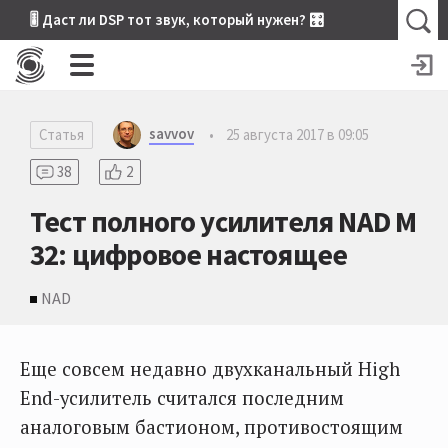
🎚 Даст ли DSP тот звук, который нужен? 🎛
savvov
Статья
•
25 августа 2017 в 09:05
38
2
Тест полного усилителя NAD M
32: цифровое настоящее
NAD
Еще совсем недавно двухканальный High
End-усилитель считался последним
аналоговым бастионом, противостоящим