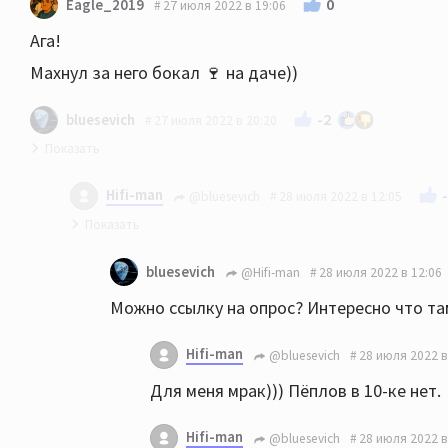
0
Eagle_2019
27 июля 2022 в 19:06
Ага!
Махнул за него бокал 🍷 на даче))
-2
bluesevich
27 июля 2022 в 20:20
Ну так и днюху Джаггера нужно отметить:)) Таки 79!
Hifi-man
@bluesevich
28 июля 2022 в 12:05
обоим лета!
Кстати, роллингам - 60 лет. И в британии сейч
bluesevich
@Hifi-man
28 июля 2022 в 12:06
раскуплены на концерт. И к этому решили приур
Можно ссылку на опрос? Интересно что там
роллинги наконец-то обгонят битлов)) Результа
26%; The Beatles - всё-таки вторые - 15%; The R
Hifi-man
@bluesevich
28 июля 2022 в
вообще мрак, удививший меня)))
Для меня мрак))) Пёплов в 10-ке нет.
Hifi-man
@bluesevich
28 июля 2022 в