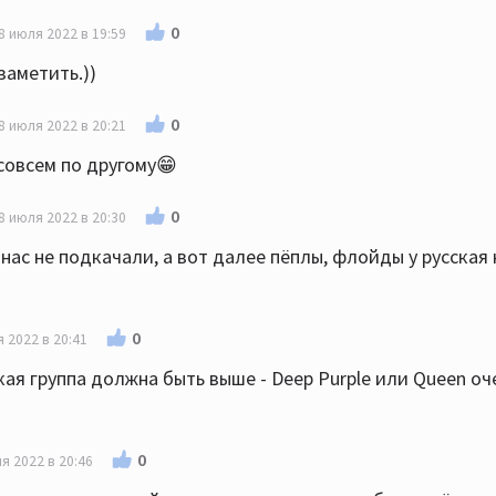
0
8 июля 2022 в 19:59
заметить.))
0
8 июля 2022 в 20:21
совсем по другому😁
0
8 июля 2022 в 20:30
 нас не подкачали, а вот далее пёплы, флойды у русская
0
 2022 в 20:41
акая группа должна быть выше - Deep Purple или Queen оч
0
я 2022 в 20:46