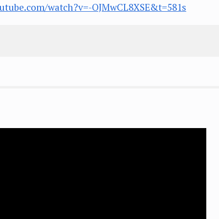
outube.com/watch?v=-OJMwCL8XSE&t=581s