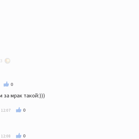
 Тейлор со своими 73 ещё подросток, многия им
-3
ас все журналы пестрят их фотками, 70т. билетов
0
очить опрос о самой величайшей группе, надеясь, что
 за мрак такой:)))
т опроса их очень удивил: с отрывом впереди - Queen -
olling Stones - еле зацепились за 3-е - 6% Ну а далее
0
 12:07
0
 12:08