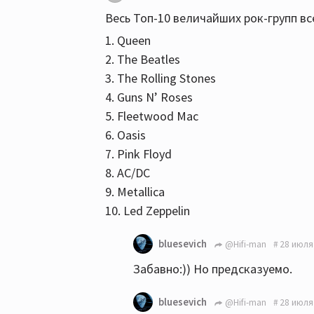
Весь Топ-10 величайших рок-групп в
1. Queen
2. The Beatles
3. The Rolling Stones
4. Guns N’ Roses
5. Fleetwood Mac
6. Oasis
7. Pink Floyd
8. AC/DC
9. Metallica
10. Led Zeppelin
bluesevich
@Hifi-man
28 июля
Забавно:)) Но предсказуемо.
bluesevich
@Hifi-man
28 июля