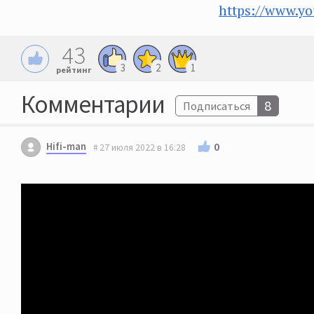
https://www.y
43
3
2
1
рейтинг
Комментарии
8
Подписаться
Hifi-man
0
27 июля 2022 в 16:28