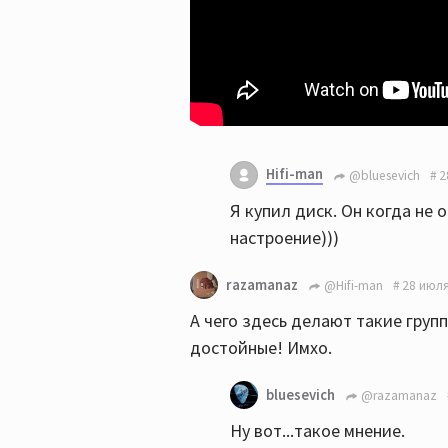
Hifi-man
@bluesevich
2
Я купил диск. Он когда не 
настроение)))
razamanaz
@Hifi-man
28 июля
А чего здесь делают такие групп
достойные! Имхо.
bluesevich
@razamanaz
Ну вот...такое мнение.