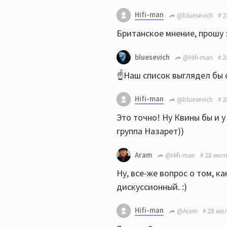
Hifi-man
@bluesevich
2
Британское мнение, прошу 
bluesevich
@Hifi-man
2
☝️Наш список выглядел бы 
Hifi-man
@bluesevich
2
Это точно! Ну Квины бы и у
группа Назарет))
Aram
@Hifi-man
28 июля
Ну, все-же вопрос о том, к
дискуссионный. :)
Hifi-man
@Aram
28 июл