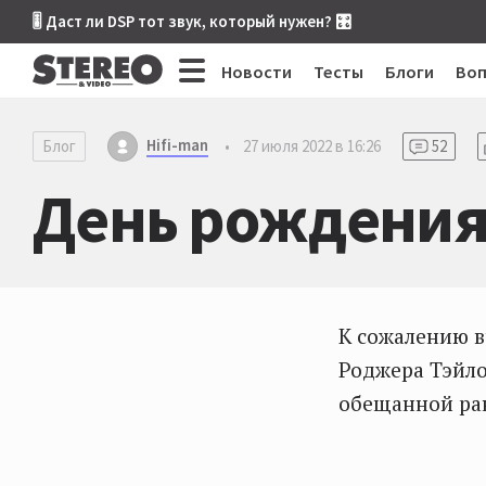
🎚 Даст ли DSP тот звук, который нужен? 🎛
Новости
Тесты
Блоги
Во
Hifi-man
Блог
•
27 июля 2022 в 16:26
52
День рождения
К сожалению в
Роджера Тэйло
обещанной ран