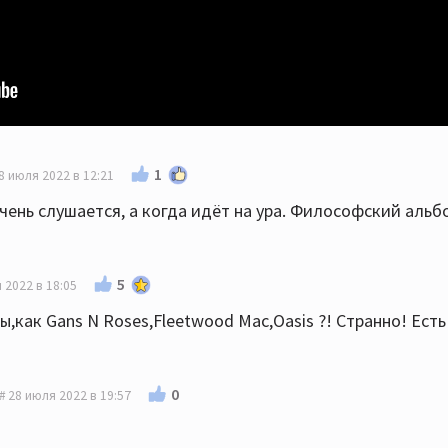
1
8 июля 2022 в 12:21
очень слушается, а когда идёт на ура. Философский альб
5
 2022 в 18:05
ы,как Gans N Roses,Fleetwood Mac,Oasis ?! Странно! Ест
0
28 июля 2022 в 19:57