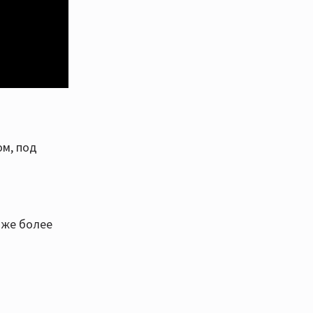
ом, под
ь же более