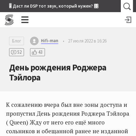
🎚 Даст ли DSP тот звук, который нужен? 🎛
Hifi-man
Блог
•
27 июля 2022 в 16:26
52
43
День рождения Роджера
Тэйлора
К сожалению вчера был вне зоны доступа и
пропустил День рождения Роджера Тэйлора
( Queen) Жду от него его ещё много
сольников и обещанной ранее не изданной