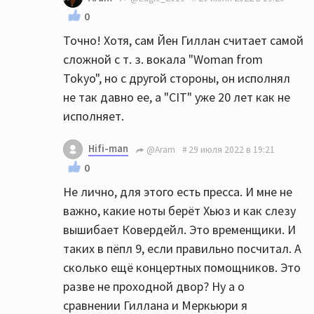
0
Точно! Хотя, сам Йен Гиллан считает самой
сложной с т. з. вокала "Woman from
Tokyo", но с другой стороны, он исполнял
не так давно ее, а "CIT" уже 20 лет как не
исполняет.
Hifi-man
@Aram
29 июля 2022 в 19:21
0
Не лично, для этого есть пресса. И мне не
важно, какие ноты берёт Хьюз и как слезу
вышибает Ковердейл. Это временщики. И
таких в пёпл 9, если правильно посчитал. А
сколько ещё концертных помощников. Это
разве не проходной двор? Ну а о
сравнении Гиллана и Меркьюри я