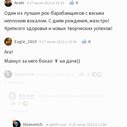
0
Aram
27 июля 2022 в 16:35
Один из лучших рок-барабанщиков с весьма
неплохим вокалом. С днём рождения, маэстро!
Крепкого здоровья и новых творческих успехов!
0
Eagle_2019
27 июля 2022 в 19:06
Ага!
Махнул за него бокал 🍷 на даче))
-2
bluesevich
27 июля 2022 в 20:20
Ну так и днюху Джаггера нужно отметить:)) Таки 79!
Hifi-man
@bluesevich
28 июля 2022 в 12:05
Тейлор со своими 73 ещё подросток, многия им
-3
обоим лета!
Кстати, роллингам - 60 лет. И в британии сейчас
bluesevich
@Hifi-man
28 июля 2022 в 12:06