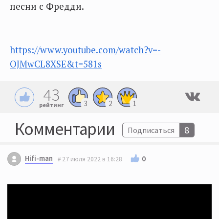
песни с Фредди.
https://www.youtube.com/watch?v=-
OJMwCL8XSE&t=581s
43
3
2
1
рейтинг
Комментарии
8
Подписаться
Hifi-man
0
27 июля 2022 в 16:28