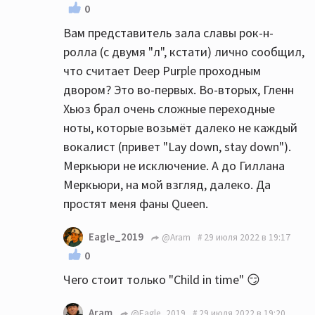
0
Вам представитель зала славы рок-н-
ролла (с двумя "л", кстати) лично сообщил,
что считает Deep Purple проходным
двором? Это во-первых. Во-вторых, Гленн
Хьюз брал очень сложные переходные
ноты, которые возьмёт далеко не каждый
вокалист (привет "Lay down, stay down").
Меркьюри не исключение. А до Гиллана
Меркьюри, на мой взгляд, далеко. Да
простят меня фаны Queen.
Eagle_2019
@Aram
29 июля 2022 в 19:17
0
Чего стоит только "Child in time" 😏
Aram
@Eagle_2019
29 июля 2022 в 19:20