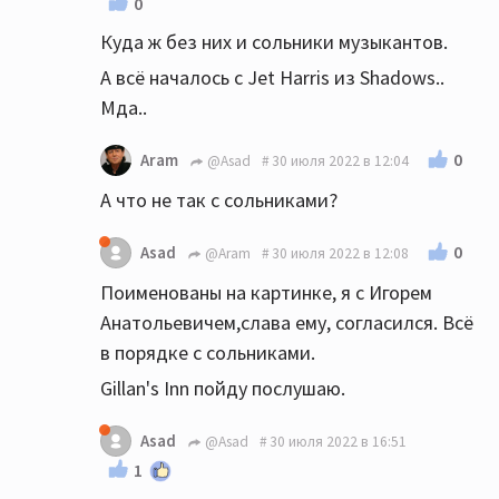
0
Куда ж без них и сольники музыкантов.
А всё началось с Jet Harris из Shadows..
Мда..
0
Aram
@Asad
30 июля 2022 в 12:04
А что не так с сольниками?
0
Asad
@Aram
30 июля 2022 в 12:08
Поименованы на картинке, я с Игорем
Анатольевичем,слава ему, согласился. Всё
в порядке с сольниками.
Gillan's Inn пойду послушаю.
Asad
@Asad
30 июля 2022 в 16:51
1