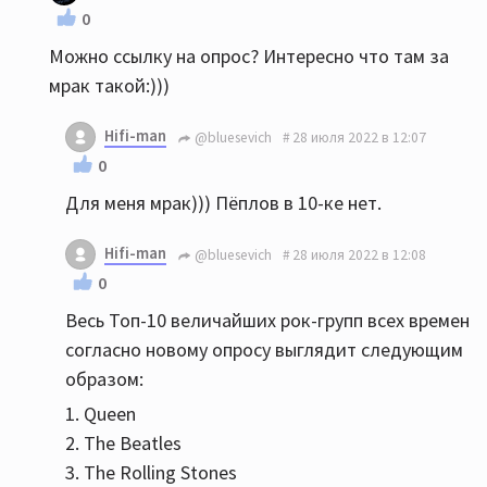
все журналы пестрят их фотками, 70т. билетов
0
раскуплены на концерт. И к этому решили
Можно ссылку на опрос? Интересно что там за
приурочить опрос о самой величайшей группе,
мрак такой:)))
надеясь, что роллинги наконец-то обгонят
битлов)) Результат опроса их очень удивил: с
Hifi-man
@bluesevich
28 июля 2022 в 12:07
отрывом впереди - Queen - 26%; The Beatles - всё-
0
таки вторые - 15%; The Rolling Stones - еле
Для меня мрак))) Пёплов в 10-ке нет.
зацепились за 3-е - 6% Ну а далее вообще мрак,
удививший меня)))
Hifi-man
@bluesevich
28 июля 2022 в 12:08
0
Весь Топ-10 величайших рок-групп всех времен
согласно новому опросу выглядит следующим
образом:
1. Queen
2. The Beatles
3. The Rolling Stones