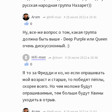
русская народная группа Назарет))
Aram
@Hifi-man
28 июля 2022 в 20:41
0
Ну, все-же вопрос о том, какая группа
должна быть выше - Deep Purple или Queen
очень дискуссионный. :)
Hifi-man
@Aram
28 июля 2022 в 20:46
0
Я то за Фредди и ко, но если опрашивать
мой возраст и старше, то победят пёплы,
скорее всего. Но чем моложе будут
опрашиваемые, тем больше будут Квины
уходить в отрыв.
Aram
@Hifi-man
28 июля 2022 в 21:03