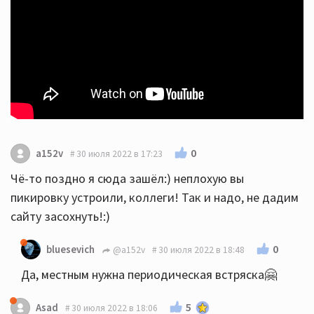
0
a152v
30 июля 2022 в 17:23
Чё-то поздно я сюда зашёл:) неплохую вы
пикировку устроили, коллеги! Так и надо, не дадим
сайту засохнуть!:)
0
bluesevich
@a152v
30 июля 2022 в 18:48
Да, местным нужна периодическая встряска🤗
5
Asad
30 июля 2022 в 18:06