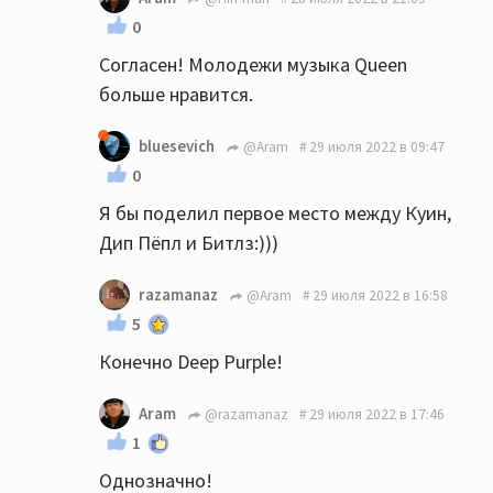
0
Согласен! Молодежи музыка Queen
больше нравится.
bluesevich
@Aram
29 июля 2022 в 09:47
0
Я бы поделил первое место между Куин,
Дип Пёпл и Битлз:)))
razamanaz
@Aram
29 июля 2022 в 16:58
5
Конечно Deep Purple!
Aram
@razamanaz
29 июля 2022 в 17:46
1
Однозначно!