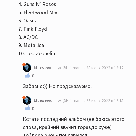
4. Guns N’ Roses
5. Fleetwood Mac
6. Oasis
7. Pink Floyd
8. AC/DC
9. Metallica
10. Led Zeppelin
bluesevich
@Hifi-man
28 июля 2022 в 12:12
0
Забавно:)) Но предсказуемо.
bluesevich
@Hifi-man
28 июля 2022 в 12:15
0
Кстати последний альбом (не боюсь этого
слова, крайний звучит гораздо хуже)
Тейлора очень понравился.