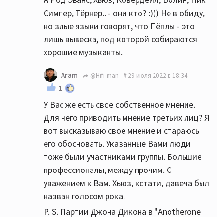
Симпер, Тёрнер.. - они кто? :))) Не в обиду,
но злые языки говорят, что Пёплы - это
лишь вывеска, под которой собираются
хорошие музыканты.
Aram
@Hifi-man
29 июля 2022 в 18:34
1
У Вас же есть свое собственное мнение.
Для чего приводить мнение третьих лиц? Я
вот высказываю свое мнение и стараюсь
его обосновать. Указанные Вами люди
тоже были участниками группы. Большие
профессионалы, между прочим. С
уважением к Вам. Хьюз, кстати, давеча был
назван голосом рока.
P. S. Партии Джона Дикона в "Anotherone