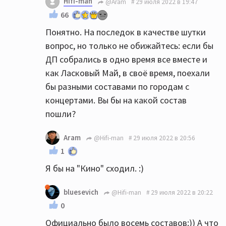
Hifi-man
@Aram
29 июля 2022 в 19:47
66
Понятно. На последок в качестве шутки
вопрос, но только не обижайтесь: если бы
ДП собрались в одно время все вместе и
как Ласковый Май, в своё время, поехали
бы разными составами по городам с
концертами. Вы бы на какой состав
пошли?
Aram
@Hifi-man
29 июля 2022 в 20:56
1
Я бы на "Кино" сходил. :)
bluesevich
@Hifi-man
29 июля 2022 в 20:22
0
Официально было восемь составов:)) А что