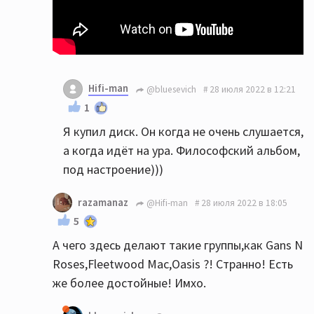
Hifi-man
@bluesevich
28 июля 2022 в 12:21
1
Я купил диск. Он когда не очень слушается,
а когда идёт на ура. Философский альбом,
под настроение)))
razamanaz
@Hifi-man
28 июля 2022 в 18:05
5
А чего здесь делают такие группы,как Gans N
Roses,Fleetwood Mac,Oasis ?! Странно! Есть
же более достойные! Имхо.