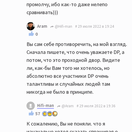
промолчу, ибо как-то даже нелепо
сравнивать)))
Aram
@Hifi-man
29 июля 2022 в 19:24
0
Вы сам себе противоречить, на мой взгляд.
Сначала пишете, что очень уважаете DP, а
потом, что это проходной двор. Видите
ли, как-бы Вам того ни хотелось, но
абсолютно все участники DP очень
талантливы и случайных людей там
никогда не было в принципе.
Hifi-man
@Aram
29 июля 2022 в 19:36
57
К сожалению, Вы не поняли. что я
изначально хотел сказать спрашивая о