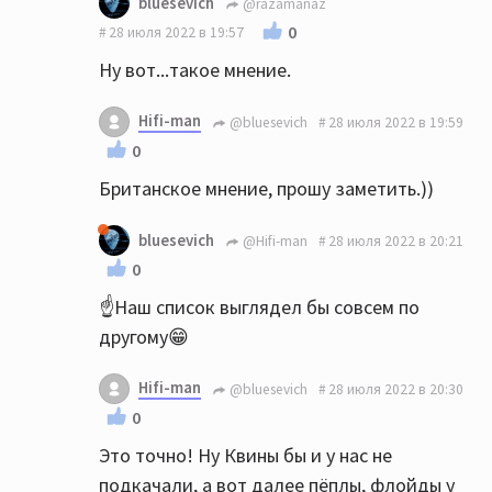
bluesevich
@razamanaz
0
28 июля 2022 в 19:57
Ну вот...такое мнение.
Hifi-man
@bluesevich
28 июля 2022 в 19:59
0
Британское мнение, прошу заметить.))
bluesevich
@Hifi-man
28 июля 2022 в 20:21
0
☝️Наш список выглядел бы совсем по
другому😁
Hifi-man
@bluesevich
28 июля 2022 в 20:30
0
Это точно! Ну Квины бы и у нас не
подкачали, а вот далее пёплы, флойды у