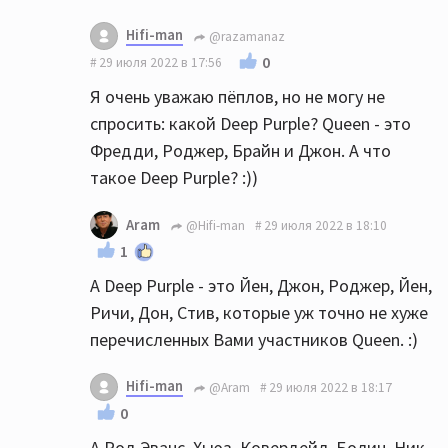
Hifi-man
@razamanaz
0
29 июля 2022 в 17:56
Я очень уважаю пёплов, но не могу не
спросить: какой Deep Purple? Queen - это
Фредди, Роджер, Брайн и Джон. А что
такое Deep Purple? :))
Aram
@Hifi-man
29 июля 2022 в 18:10
1
А Deep Purple - это Йен, Джон, Роджер, Йен,
Ричи, Дон, Стив, которые уж точно не хуже
перечисленных Вами участников Queen. :)
Hifi-man
@Aram
29 июля 2022 в 18:17
0
А Род Эванс, Хьюз, Ковердейл, Болин, Ник